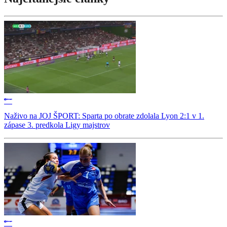
Naživo na JOJ ŠPORT: Sparta po obrate zdolala Lyon 2:1 v 1.
zápase 3. predkola Ligy majstrov