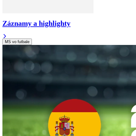
Záznamy a highlighty
MS vo futbale