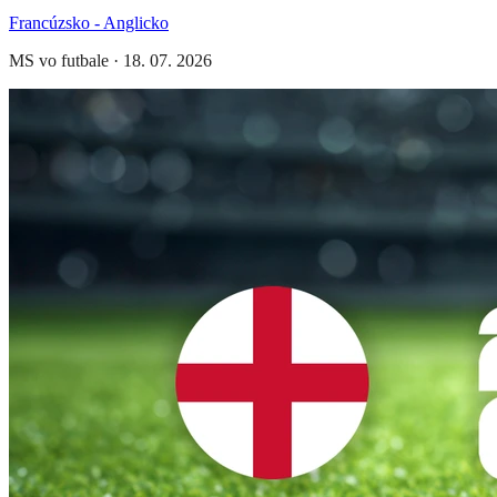
Francúzsko - Anglicko
MS vo futbale
·
18. 07. 2026