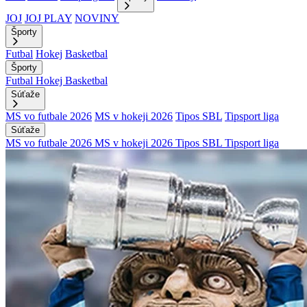
JOJ
JOJ PLAY
NOVINY
Športy
Futbal
Hokej
Basketbal
Športy
Futbal
Hokej
Basketbal
Súťaže
MS vo futbale 2026
MS v hokeji 2026
Tipos SBL
Tipsport liga
Súťaže
MS vo futbale 2026
MS v hokeji 2026
Tipos SBL
Tipsport liga