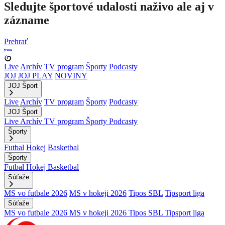
Sledujte športové udalosti naživo ale aj v
zázname
Prehrať
Live
Archív
TV program
Športy
Podcasty
JOJ
JOJ PLAY
NOVINY
JOJ Šport
Live
Archív
TV program
Športy
Podcasty
JOJ Šport
Live
Archív
TV program
Športy
Podcasty
Športy
Futbal
Hokej
Basketbal
Športy
Futbal
Hokej
Basketbal
Súťaže
MS vo futbale 2026
MS v hokeji 2026
Tipos SBL
Tipsport liga
Súťaže
MS vo futbale 2026
MS v hokeji 2026
Tipos SBL
Tipsport liga