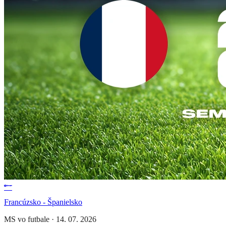
Francúzsko - Španielsko
MS vo futbale
·
14. 07. 2026