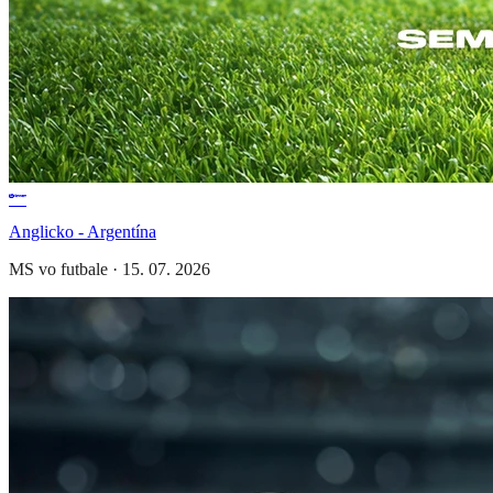
Anglicko - Argentína
MS vo futbale
·
15. 07. 2026