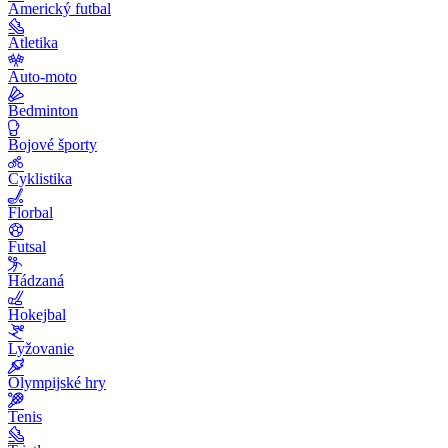
Americký futbal
Atletika
Auto-moto
Bedminton
Bojové športy
Cyklistika
Florbal
Futsal
Hádzaná
Hokejbal
Lyžovanie
Olympijské hry
Tenis