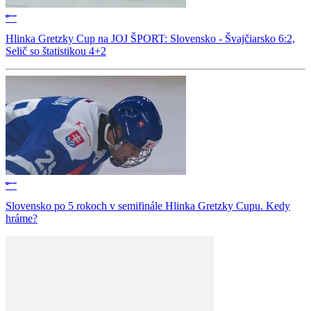
Hlinka Gretzky Cup na JOJ ŠPORT: Slovensko - Švajčiarsko 6:2,
Selič so štatistikou 4+2
Slovensko po 5 rokoch v semifinále Hlinka Gretzky Cupu. Kedy
hráme?