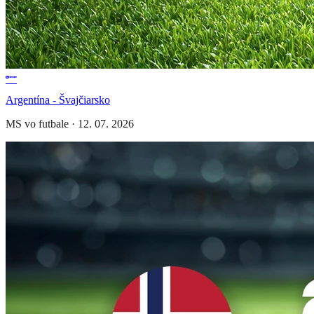
Argentína - Švajčiarsko
MS vo futbale
·
12. 07. 2026