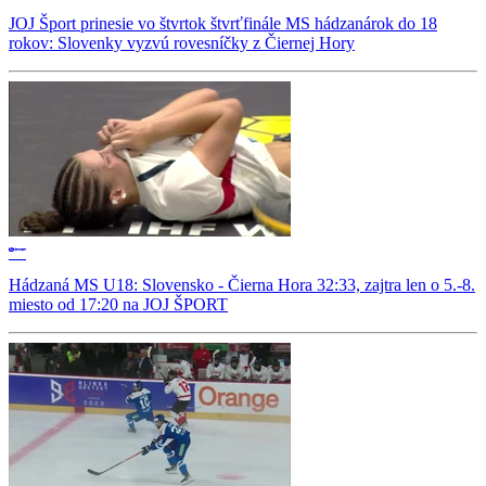
JOJ Šport prinesie vo štvrtok štvrťfinále MS hádzanárok do 18
rokov: Slovenky vyzvú rovesníčky z Čiernej Hory
Hádzaná MS U18: Slovensko - Čierna Hora 32:33, zajtra len o 5.-8.
miesto od 17:20 na JOJ ŠPORT