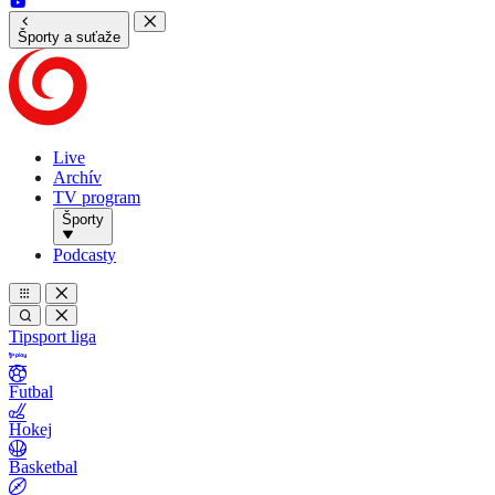
Športy a suťaže
Live
Archív
TV program
Športy
Podcasty
Tipsport liga
Futbal
Hokej
Basketbal