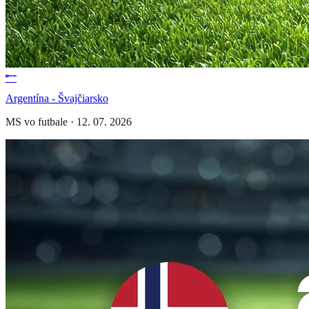
Argentína - Švajčiarsko
MS vo futbale
·
12. 07. 2026