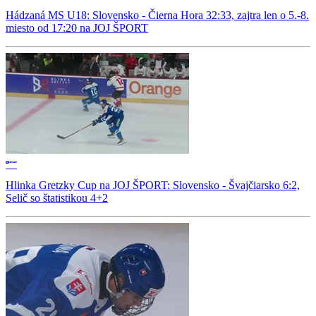
Hádzaná MS U18: Slovensko - Čierna Hora 32:33, zajtra len o 5.-8.
miesto od 17:20 na JOJ ŠPORT
Hlinka Gretzky Cup na JOJ ŠPORT: Slovensko - Švajčiarsko 6:2,
Selič so štatistikou 4+2