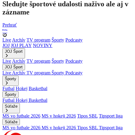
Sledujte športové udalosti naživo ale aj v
zázname
Prehrať
Live
Archív
TV program
Športy
Podcasty
JOJ
JOJ PLAY
NOVINY
JOJ Šport
Live
Archív
TV program
Športy
Podcasty
JOJ Šport
Live
Archív
TV program
Športy
Podcasty
Športy
Futbal
Hokej
Basketbal
Športy
Futbal
Hokej
Basketbal
Súťaže
MS vo futbale 2026
MS v hokeji 2026
Tipos SBL
Tipsport liga
Súťaže
MS vo futbale 2026
MS v hokeji 2026
Tipos SBL
Tipsport liga