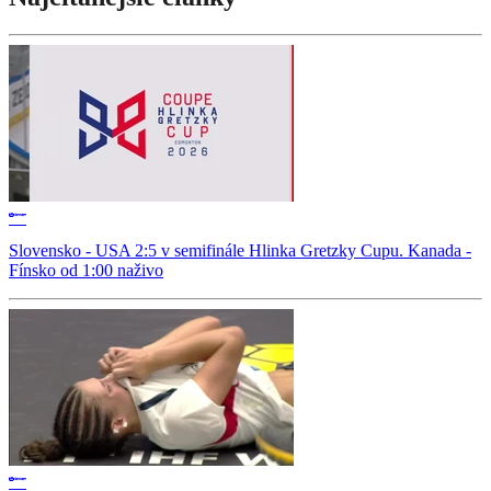
Slovensko - USA 2:5 v semifinále Hlinka Gretzky Cupu. Kanada -
Fínsko od 1:00 naživo