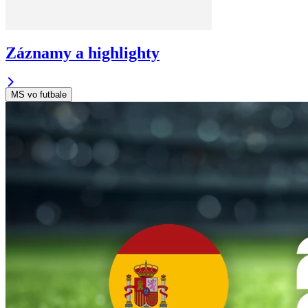
Záznamy a highlighty
MS vo futbale