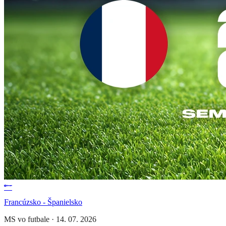
Francúzsko - Španielsko
MS vo futbale
·
14. 07. 2026