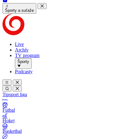
Športy a suťaže
Live
Archív
TV program
Športy
Podcasty
Tipsport liga
Futbal
Hokej
Basketbal