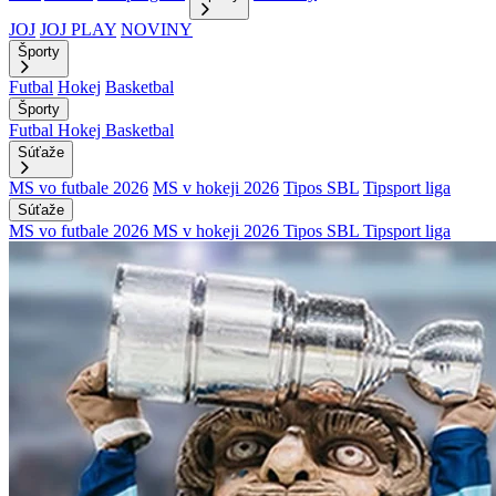
JOJ
JOJ PLAY
NOVINY
Športy
Futbal
Hokej
Basketbal
Športy
Futbal
Hokej
Basketbal
Súťaže
MS vo futbale 2026
MS v hokeji 2026
Tipos SBL
Tipsport liga
Súťaže
MS vo futbale 2026
MS v hokeji 2026
Tipos SBL
Tipsport liga