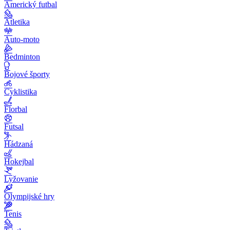
Americký futbal
Atletika
Auto-moto
Bedminton
Bojové športy
Cyklistika
Florbal
Futsal
Hádzaná
Hokejbal
Lyžovanie
Olympijské hry
Tenis