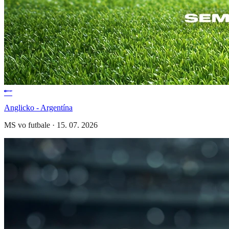
Anglicko - Argentína
MS vo futbale
·
15. 07. 2026