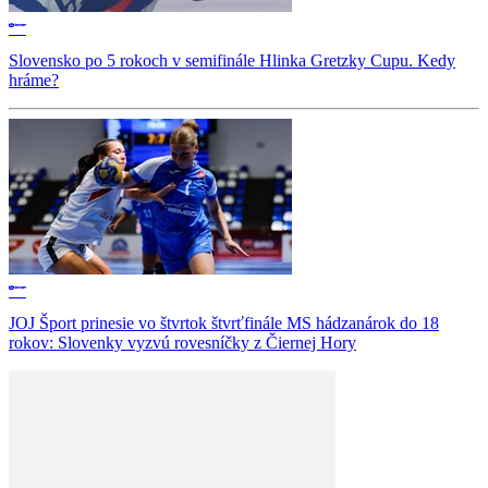
Slovensko po 5 rokoch v semifinále Hlinka Gretzky Cupu. Kedy
hráme?
JOJ Šport prinesie vo štvrtok štvrťfinále MS hádzanárok do 18
rokov: Slovenky vyzvú rovesníčky z Čiernej Hory