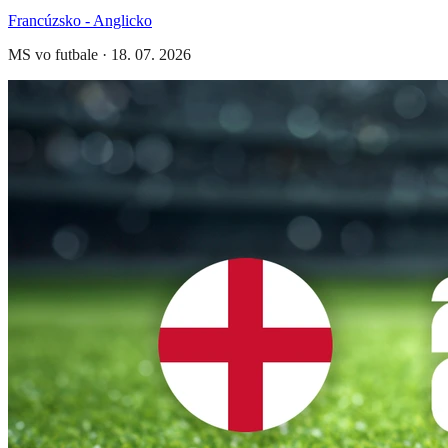
Francúzsko - Anglicko
MS vo futbale
·
18. 07. 2026