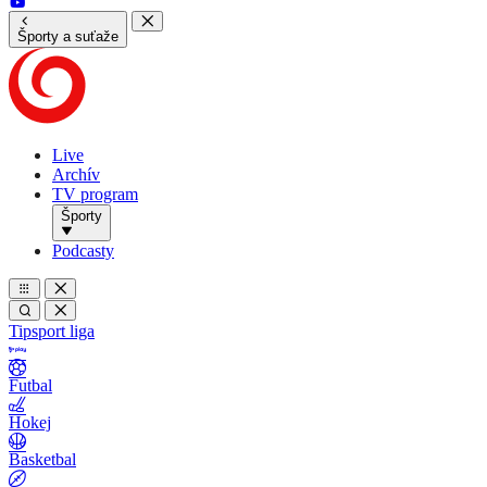
Športy a suťaže
Live
Archív
TV program
Športy
Podcasty
Tipsport liga
Futbal
Hokej
Basketbal