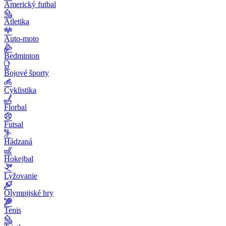
Americký futbal
Atletika
Auto-moto
Bedminton
Bojové športy
Cyklistika
Florbal
Futsal
Hádzaná
Hokejbal
Lyžovanie
Olympijské hry
Tenis