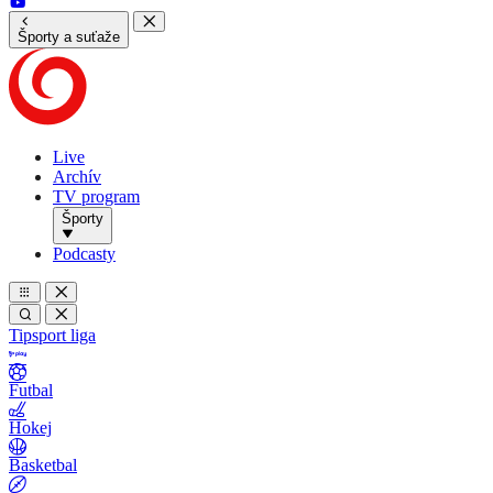
Športy a suťaže
Live
Archív
TV program
Športy
Podcasty
Tipsport liga
Futbal
Hokej
Basketbal