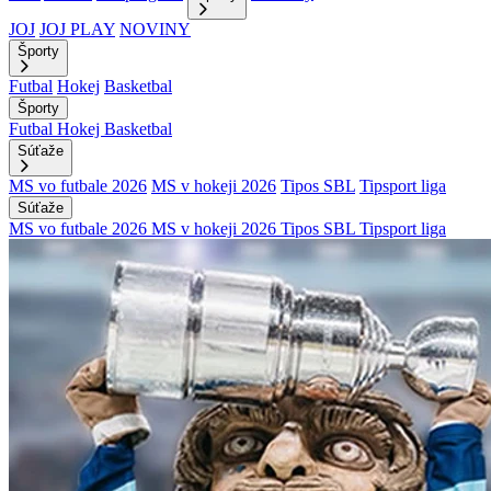
JOJ
JOJ PLAY
NOVINY
Športy
Futbal
Hokej
Basketbal
Športy
Futbal
Hokej
Basketbal
Súťaže
MS vo futbale 2026
MS v hokeji 2026
Tipos SBL
Tipsport liga
Súťaže
MS vo futbale 2026
MS v hokeji 2026
Tipos SBL
Tipsport liga