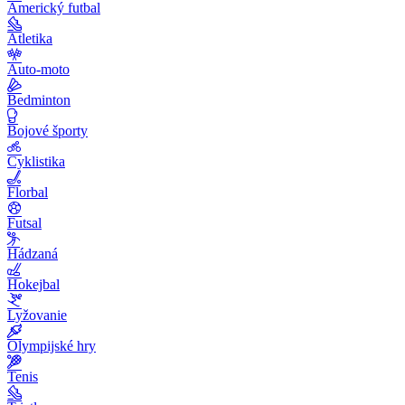
Americký futbal
Atletika
Auto-moto
Bedminton
Bojové športy
Cyklistika
Florbal
Futsal
Hádzaná
Hokejbal
Lyžovanie
Olympijské hry
Tenis