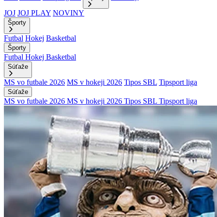
JOJ
JOJ PLAY
NOVINY
Športy
Futbal
Hokej
Basketbal
Športy
Futbal
Hokej
Basketbal
Súťaže
MS vo futbale 2026
MS v hokeji 2026
Tipos SBL
Tipsport liga
Súťaže
MS vo futbale 2026
MS v hokeji 2026
Tipos SBL
Tipsport liga