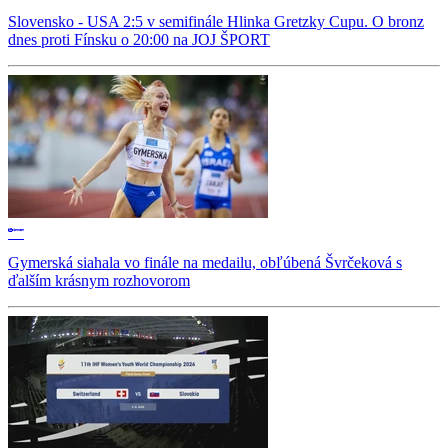
Slovensko - USA 2:5 v semifinále Hlinka Gretzky Cupu. O bronz
dnes proti Fínsku o 20:00 na JOJ ŠPORT
Gymerská siahala vo finále na medailu, obľúbená Švrčeková s
ďalším krásnym rozhovorom