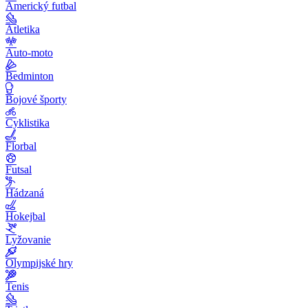
Americký futbal
Atletika
Auto-moto
Bedminton
Bojové športy
Cyklistika
Florbal
Futsal
Hádzaná
Hokejbal
Lyžovanie
Olympijské hry
Tenis