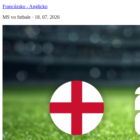
Francúzsko - Anglicko
MS vo futbale
·
18. 07. 2026