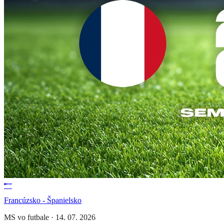
Francúzsko - Španielsko
MS vo futbale
·
14. 07. 2026