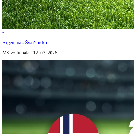
Argentína - Švajčiarsko
MS vo futbale
·
12. 07. 2026