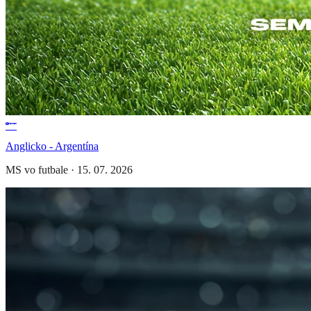
Anglicko - Argentína
MS vo futbale
·
15. 07. 2026