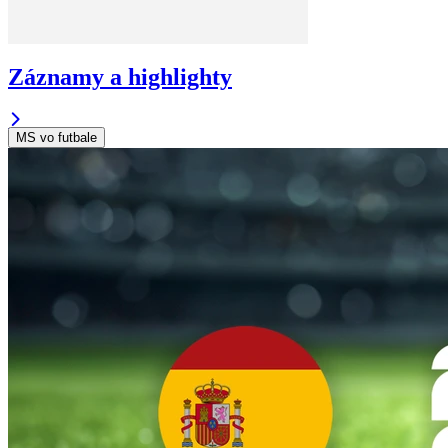
Záznamy a highlighty
MS vo futbale