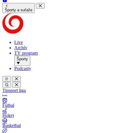
Športy a suťaže
Live
Archív
TV program
Športy
Podcasty
Tipsport liga
Futbal
Hokej
Basketbal