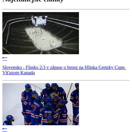
Slovensko - Fínsko 2:3 v zápase o bronz na Hlinka Gretzky Cupe.
Víťazom Kanada