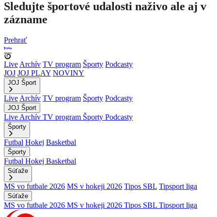
Sledujte športové udalosti naživo ale aj v
zázname
Prehrať
Live
Archív
TV program
Športy
Podcasty
JOJ
JOJ PLAY
NOVINY
JOJ Šport
Live
Archív
TV program
Športy
Podcasty
JOJ Šport
Live
Archív
TV program
Športy
Podcasty
Športy
Futbal
Hokej
Basketbal
Športy
Futbal
Hokej
Basketbal
Súťaže
MS vo futbale 2026
MS v hokeji 2026
Tipos SBL
Tipsport liga
Súťaže
MS vo futbale 2026
MS v hokeji 2026
Tipos SBL
Tipsport liga