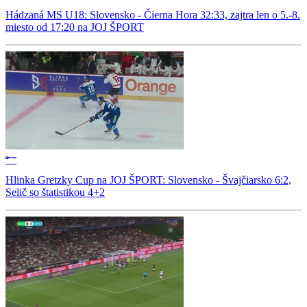
Hádzaná MS U18: Slovensko - Čierna Hora 32:33, zajtra len o 5.-8.
miesto od 17:20 na JOJ ŠPORT
Hlinka Gretzky Cup na JOJ ŠPORT: Slovensko - Švajčiarsko 6:2,
Selič so štatistikou 4+2