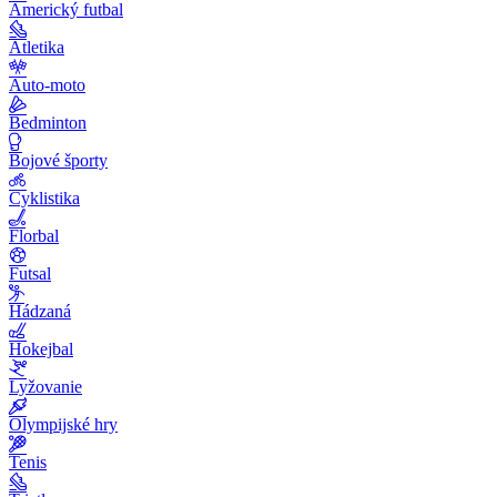
Americký futbal
Atletika
Auto-moto
Bedminton
Bojové športy
Cyklistika
Florbal
Futsal
Hádzaná
Hokejbal
Lyžovanie
Olympijské hry
Tenis