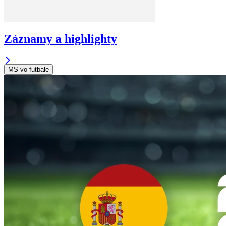
Záznamy a highlighty
MS vo futbale