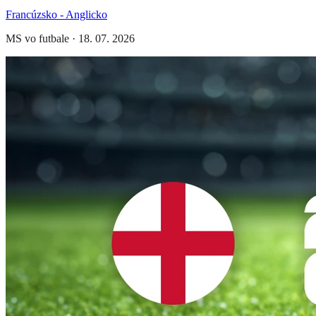
Francúzsko - Anglicko
MS vo futbale
·
18. 07. 2026