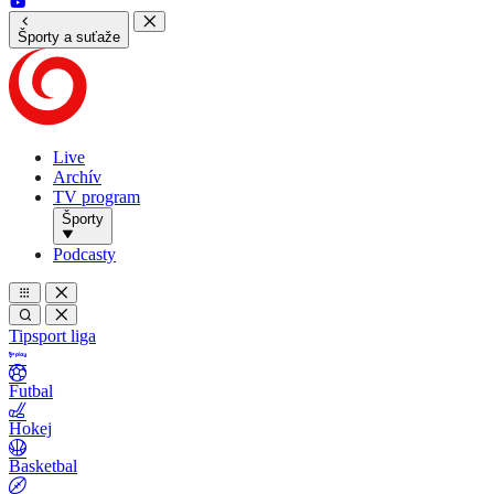
Športy a suťaže
Live
Archív
TV program
Športy
Podcasty
Tipsport liga
Futbal
Hokej
Basketbal