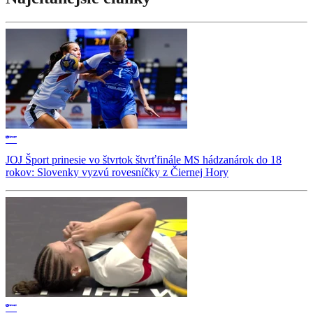
JOJ Šport prinesie vo štvrtok štvrťfinále MS hádzanárok do 18
rokov: Slovenky vyzvú rovesníčky z Čiernej Hory