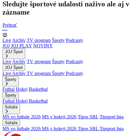
Sledujte športové udalosti naživo ale aj v
zázname
Prehrať
Live
Archív
TV program
Športy
Podcasty
JOJ
JOJ PLAY
NOVINY
JOJ Šport
Live
Archív
TV program
Športy
Podcasty
JOJ Šport
Live
Archív
TV program
Športy
Podcasty
Športy
Futbal
Hokej
Basketbal
Športy
Futbal
Hokej
Basketbal
Súťaže
MS vo futbale 2026
MS v hokeji 2026
Tipos SBL
Tipsport liga
Súťaže
MS vo futbale 2026
MS v hokeji 2026
Tipos SBL
Tipsport liga