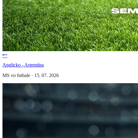
Anglicko - Argentína
MS vo futbale
·
15. 07. 2026