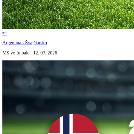
Argentína - Švajčiarsko
MS vo futbale
·
12. 07. 2026