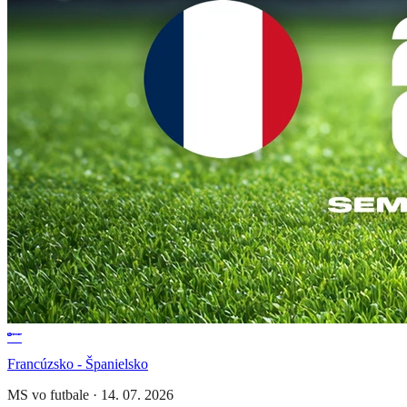
Francúzsko - Španielsko
MS vo futbale
·
14. 07. 2026