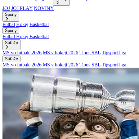
JOJ
JOJ PLAY
NOVINY
Športy
Futbal
Hokej
Basketbal
Športy
Futbal
Hokej
Basketbal
Súťaže
MS vo futbale 2026
MS v hokeji 2026
Tipos SBL
Tipsport liga
Súťaže
MS vo futbale 2026
MS v hokeji 2026
Tipos SBL
Tipsport liga