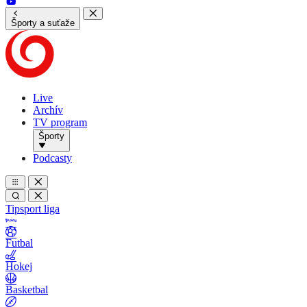
Športy a suťaže
Live
Archív
TV program
Športy
Podcasty
Tipsport liga
Futbal
Hokej
Basketbal