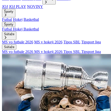
JOJ
JOJ PLAY
NOVINY
Športy
Futbal
Hokej
Basketbal
Športy
Futbal
Hokej
Basketbal
Súťaže
MS vo futbale 2026
MS v hokeji 2026
Tipos SBL
Tipsport liga
Súťaže
MS vo futbale 2026
MS v hokeji 2026
Tipos SBL
Tipsport liga