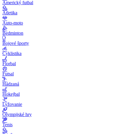
Americký futbal
Atletika
Auto-moto
Bedminton
Bojové športy
Cyklistika
Florbal
Futsal
Hádzaná
Hokejbal
Lyžovanie
Olympijské hry
Tenis