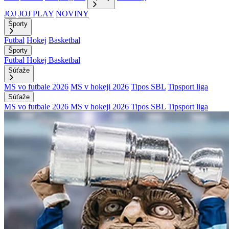
JOJ
JOJ PLAY
NOVINY
Športy
Futbal
Hokej
Basketbal
Športy
Futbal
Hokej
Basketbal
Súťaže
MS vo futbale 2026
MS v hokeji 2026
Tipos SBL
Tipsport liga
Súťaže
MS vo futbale 2026
MS v hokeji 2026
Tipos SBL
Tipsport liga