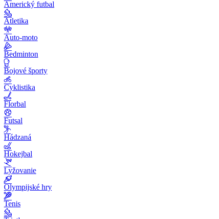
Americký futbal
Atletika
Auto-moto
Bedminton
Bojové športy
Cyklistika
Florbal
Futsal
Hádzaná
Hokejbal
Lyžovanie
Olympijské hry
Tenis