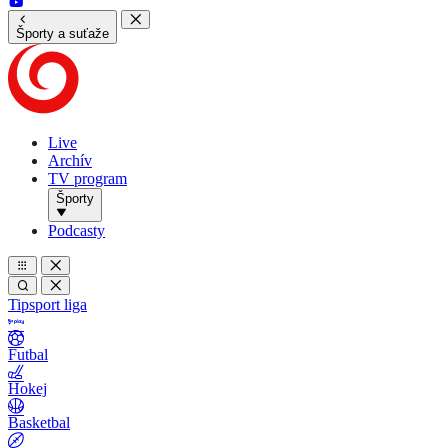
Športy a suťaže
Live
Archív
TV program
Športy
Podcasty
Tipsport liga
Futbal
Hokej
Basketbal