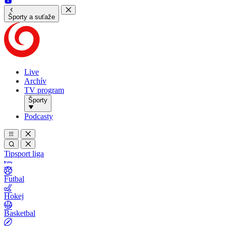
Športy a suťaže
Live
Archív
TV program
Športy
Podcasty
Tipsport liga
Futbal
Hokej
Basketbal