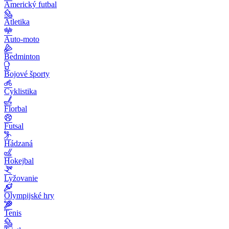
Americký futbal
Atletika
Auto-moto
Bedminton
Bojové športy
Cyklistika
Florbal
Futsal
Hádzaná
Hokejbal
Lyžovanie
Olympijské hry
Tenis