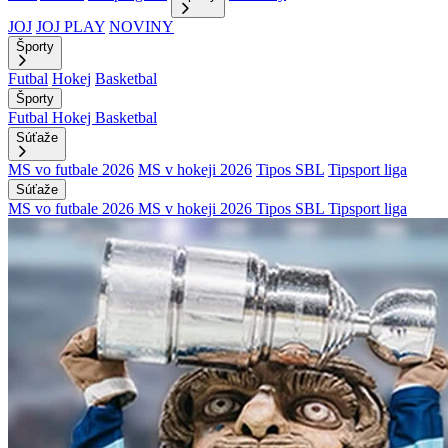
JOJ
JOJ PLAY
NOVINY
Športy
Futbal
Hokej
Basketbal
Športy
Futbal
Hokej
Basketbal
Súťaže
MS vo futbale 2026
MS v hokeji 2026
Tipos SBL
Tipsport liga
Súťaže
MS vo futbale 2026
MS v hokeji 2026
Tipos SBL
Tipsport liga