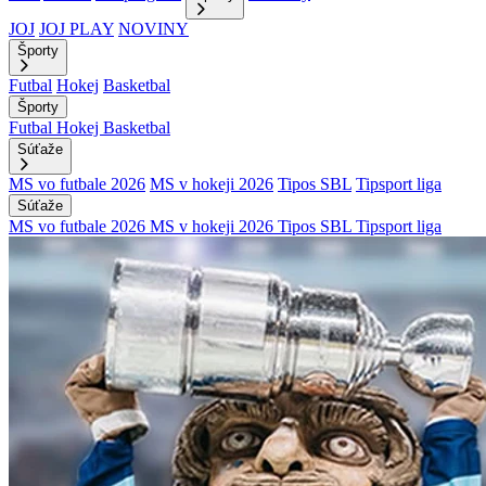
JOJ
JOJ PLAY
NOVINY
Športy
Futbal
Hokej
Basketbal
Športy
Futbal
Hokej
Basketbal
Súťaže
MS vo futbale 2026
MS v hokeji 2026
Tipos SBL
Tipsport liga
Súťaže
MS vo futbale 2026
MS v hokeji 2026
Tipos SBL
Tipsport liga