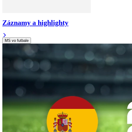
Záznamy a highlighty
MS vo futbale