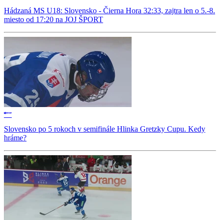
Hádzaná MS U18: Slovensko - Čierna Hora 32:33, zajtra len o 5.-8.
miesto od 17:20 na JOJ ŠPORT
Slovensko po 5 rokoch v semifinále Hlinka Gretzky Cupu. Kedy
hráme?