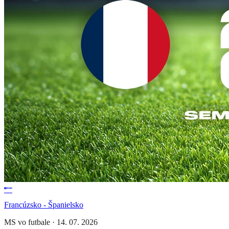
Francúzsko - Španielsko
MS vo futbale
·
14. 07. 2026