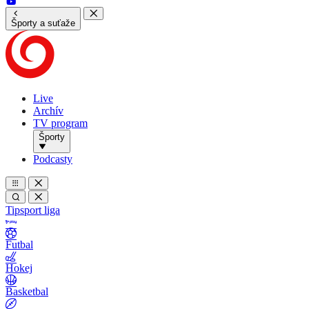
Športy a suťaže
Live
Archív
TV program
Športy
Podcasty
Tipsport liga
Futbal
Hokej
Basketbal