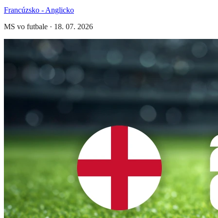
Francúzsko - Anglicko
MS vo futbale
·
18. 07. 2026