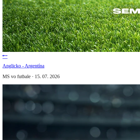
Anglicko - Argentína
MS vo futbale
·
15. 07. 2026