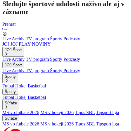
Sledujte športové udalosti naživo ale aj v
zázname
Prehrať
Live
Archív
TV program
Športy
Podcasty
JOJ
JOJ PLAY
NOVINY
JOJ Šport
Live
Archív
TV program
Športy
Podcasty
JOJ Šport
Live
Archív
TV program
Športy
Podcasty
Športy
Futbal
Hokej
Basketbal
Športy
Futbal
Hokej
Basketbal
Súťaže
MS vo futbale 2026
MS v hokeji 2026
Tipos SBL
Tipsport liga
Súťaže
MS vo futbale 2026
MS v hokeji 2026
Tipos SBL
Tipsport liga