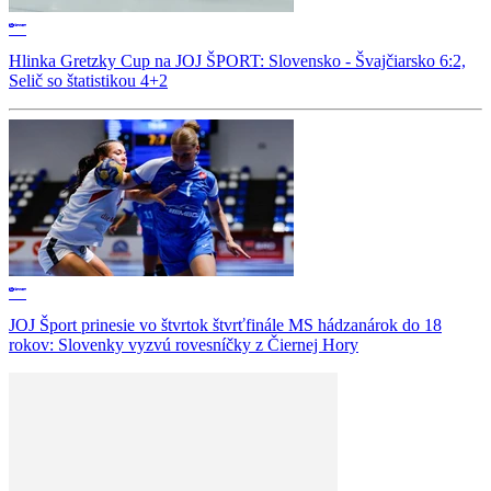
Hlinka Gretzky Cup na JOJ ŠPORT: Slovensko - Švajčiarsko 6:2,
Selič so štatistikou 4+2
JOJ Šport prinesie vo štvrtok štvrťfinále MS hádzanárok do 18
rokov: Slovenky vyzvú rovesníčky z Čiernej Hory