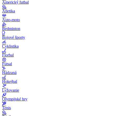
Americký futbal
Atletika
Auto-moto
Bedminton
Bojové športy
Cyklistika
Florbal
Futsal
Hádzaná
Hokejbal
Lyžovanie
Olympijské hry
Tenis