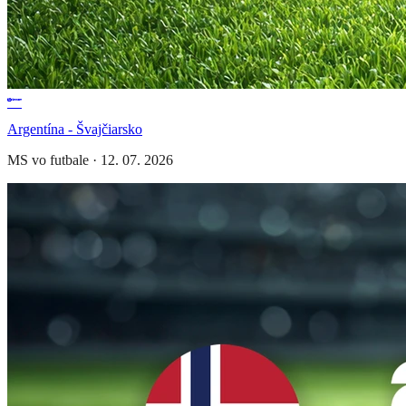
Argentína - Švajčiarsko
MS vo futbale
·
12. 07. 2026