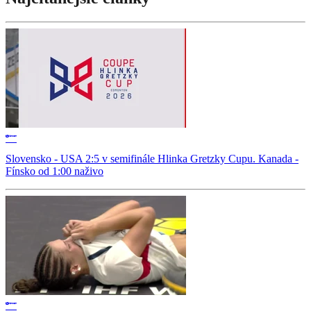
Slovensko - USA 2:5 v semifinále Hlinka Gretzky Cupu. Kanada -
Fínsko od 1:00 naživo