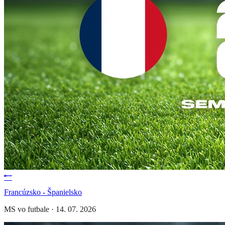
Francúzsko - Španielsko
MS vo futbale
·
14. 07. 2026