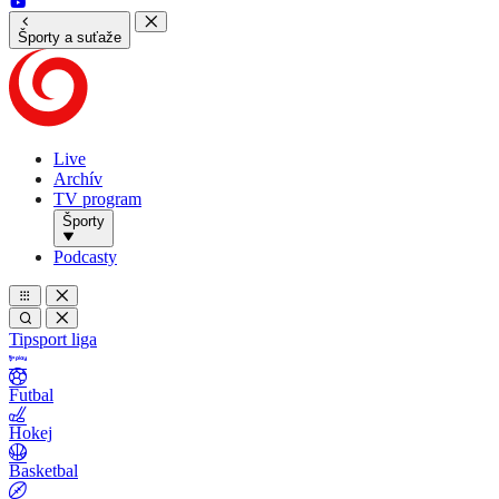
Športy a suťaže
Live
Archív
TV program
Športy
Podcasty
Tipsport liga
Futbal
Hokej
Basketbal