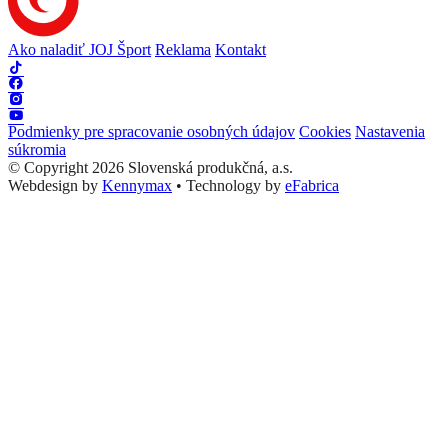
Ako naladiť JOJ Šport
Reklama
Kontakt
Podmienky pre spracovanie osobných údajov
Cookies
Nastavenia
súkromia
© Copyright 2026 Slovenská produkčná, a.s.
Webdesign by
Kennymax
•
Technology by
eFabrica