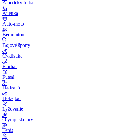
Americký futbal
Atletika
Auto-moto
Bedminton
Bojové športy
Cyklistika
Florbal
Futsal
Hádzaná
Hokejbal
Lyžovanie
Olympijské hry
Tenis