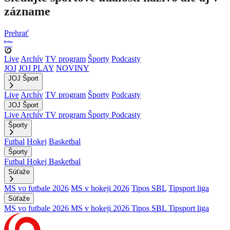
zázname
Prehrať
Live
Archív
TV program
Športy
Podcasty
JOJ
JOJ PLAY
NOVINY
JOJ Šport
Live
Archív
TV program
Športy
Podcasty
JOJ Šport
Live
Archív
TV program
Športy
Podcasty
Športy
Futbal
Hokej
Basketbal
Športy
Futbal
Hokej
Basketbal
Súťaže
MS vo futbale 2026
MS v hokeji 2026
Tipos SBL
Tipsport liga
Súťaže
MS vo futbale 2026
MS v hokeji 2026
Tipos SBL
Tipsport liga