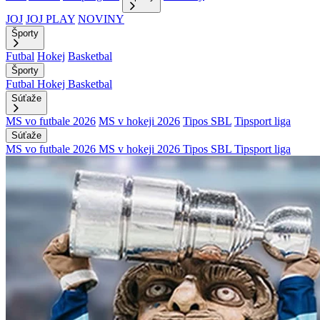
JOJ
JOJ PLAY
NOVINY
Športy
Futbal
Hokej
Basketbal
Športy
Futbal
Hokej
Basketbal
Súťaže
MS vo futbale 2026
MS v hokeji 2026
Tipos SBL
Tipsport liga
Súťaže
MS vo futbale 2026
MS v hokeji 2026
Tipos SBL
Tipsport liga