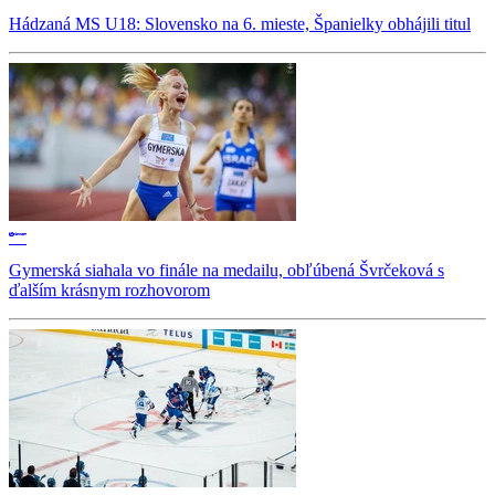
Hádzaná MS U18: Slovensko na 6. mieste, Španielky obhájili titul
Gymerská siahala vo finále na medailu, obľúbená Švrčeková s
ďalším krásnym rozhovorom