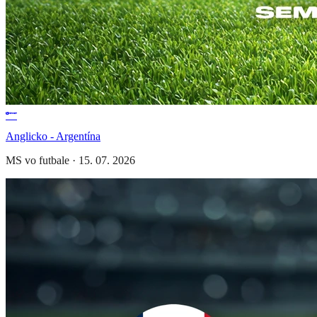
Anglicko - Argentína
MS vo futbale
·
15. 07. 2026