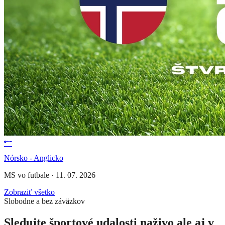
Nórsko - Anglicko
MS vo futbale
·
11. 07. 2026
Zobraziť všetko
Slobodne a bez záväzkov
Sledujte športové udalosti naživo ale aj v