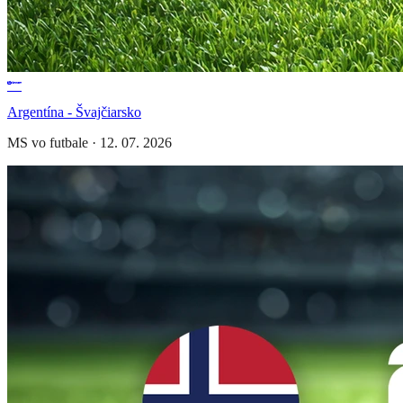
Argentína - Švajčiarsko
MS vo futbale
·
12. 07. 2026