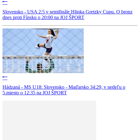
Slovensko - USA 2:5 v semifinále Hlinka Gretzky Cupu. O bronz
dnes proti Fínsku o 20:00 na JOJ ŠPORT
Hádzaná - MS U18: Slovensko - Maďarsko 34:29, v nedeľu o
5.miesto o 12:35 na JOJ ŠPORT