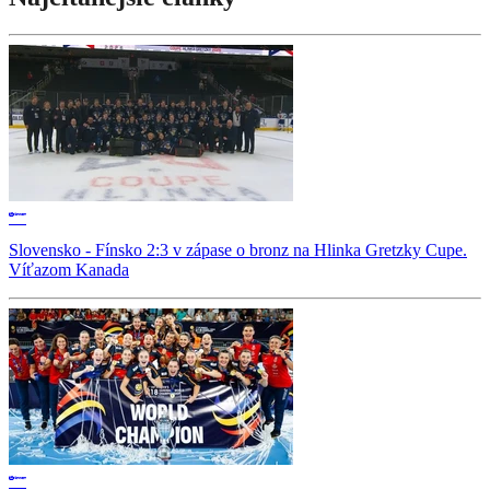
Slovensko - Fínsko 2:3 v zápase o bronz na Hlinka Gretzky Cupe.
Víťazom Kanada