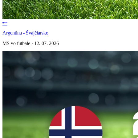
Argentína - Švajčiarsko
MS vo futbale
·
12. 07. 2026