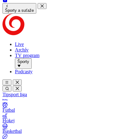
Športy a suťaže
Live
Archív
TV program
Športy
Podcasty
Tipsport liga
Futbal
Hokej
Basketbal