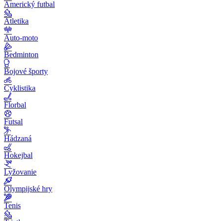
Americký futbal
Atletika
Auto-moto
Bedminton
Bojové športy
Cyklistika
Florbal
Futsal
Hádzaná
Hokejbal
Lyžovanie
Olympijské hry
Tenis