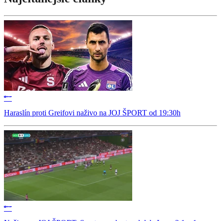
Haraslín proti Greifovi naživo na JOJ ŠPORT od 19:30h