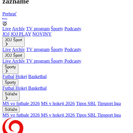
zázname
Prehrať
Live
Archív
TV program
Športy
Podcasty
JOJ
JOJ PLAY
NOVINY
JOJ Šport
Live
Archív
TV program
Športy
Podcasty
JOJ Šport
Live
Archív
TV program
Športy
Podcasty
Športy
Futbal
Hokej
Basketbal
Športy
Futbal
Hokej
Basketbal
Súťaže
MS vo futbale 2026
MS v hokeji 2026
Tipos SBL
Tipsport liga
Súťaže
MS vo futbale 2026
MS v hokeji 2026
Tipos SBL
Tipsport liga