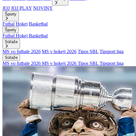
JOJ
JOJ PLAY
NOVINY
Športy
Futbal
Hokej
Basketbal
Športy
Futbal
Hokej
Basketbal
Súťaže
MS vo futbale 2026
MS v hokeji 2026
Tipos SBL
Tipsport liga
Súťaže
MS vo futbale 2026
MS v hokeji 2026
Tipos SBL
Tipsport liga