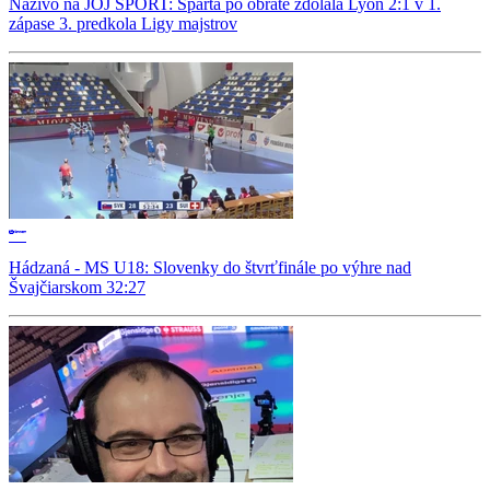
Naživo na JOJ ŠPORT: Sparta po obrate zdolala Lyon 2:1 v 1.
zápase 3. predkola Ligy majstrov
Hádzaná - MS U18: Slovenky do štvrťfinále po výhre nad
Švajčiarskom 32:27