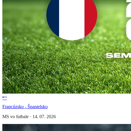
Francúzsko - Španielsko
MS vo futbale
·
14. 07. 2026