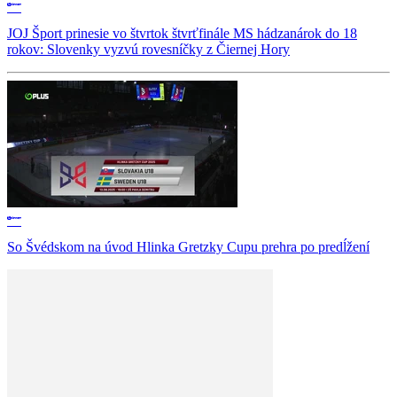
JOJ Šport prinesie vo štvrtok štvrťfinále MS hádzanárok do 18
rokov: Slovenky vyzvú rovesníčky z Čiernej Hory
So Švédskom na úvod Hlinka Gretzky Cupu prehra po predĺžení