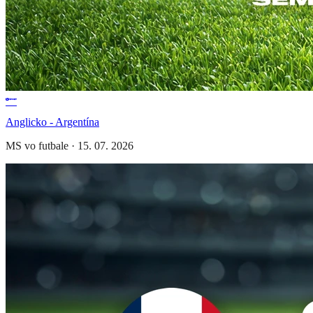
Anglicko - Argentína
MS vo futbale
·
15. 07. 2026