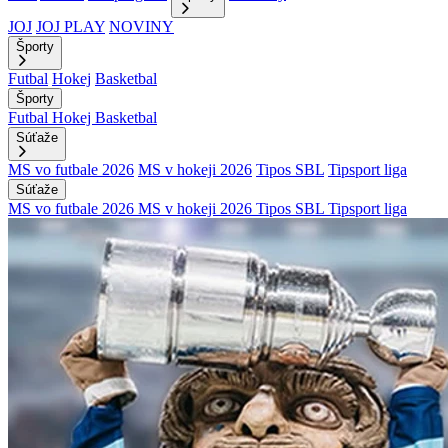
JOJ
JOJ PLAY
NOVINY
Športy
Futbal
Hokej
Basketbal
Športy
Futbal
Hokej
Basketbal
Súťaže
MS vo futbale 2026
MS v hokeji 2026
Tipos SBL
Tipsport liga
Súťaže
MS vo futbale 2026
MS v hokeji 2026
Tipos SBL
Tipsport liga