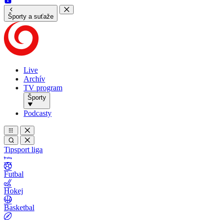
Športy a suťaže
Live
Archív
TV program
Športy
Podcasty
Tipsport liga
Futbal
Hokej
Basketbal