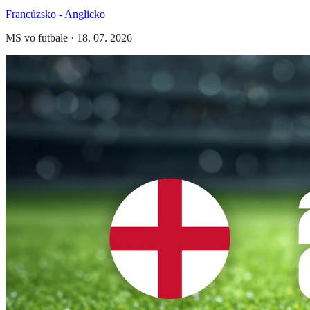
Francúzsko - Anglicko
MS vo futbale
·
18. 07. 2026