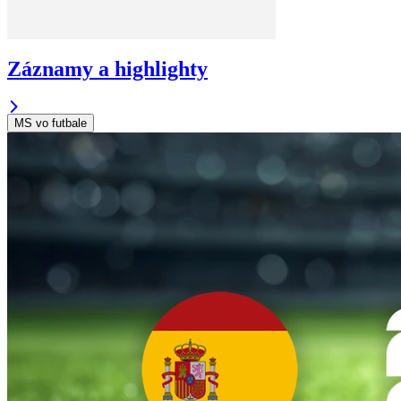
Záznamy a highlighty
MS vo futbale