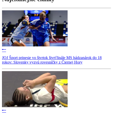
JOJ Šport prinesie vo štvrtok štvrťfinále MS hádzanárok do 18
rokov: Slovenky vyzvú rovesníčky z Čiernej Hory