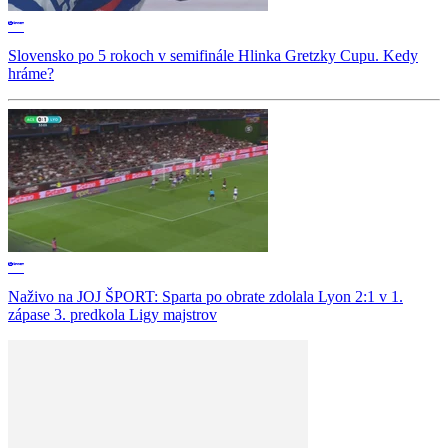
Slovensko po 5 rokoch v semifinále Hlinka Gretzky Cupu. Kedy
hráme?
Naživo na JOJ ŠPORT: Sparta po obrate zdolala Lyon 2:1 v 1.
zápase 3. predkola Ligy majstrov