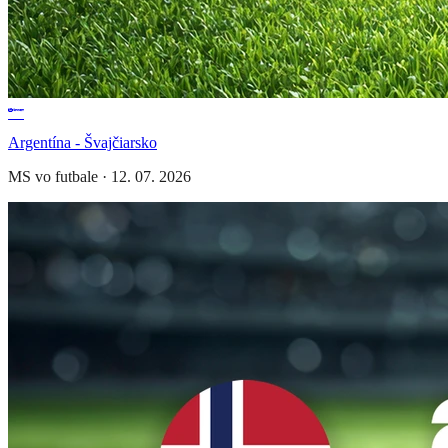
Argentína - Švajčiarsko
MS vo futbale
·
12. 07. 2026