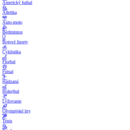
Americký futbal
Atletika
Auto-moto
Bedminton
Bojové športy
Cyklistika
Florbal
Futsal
Hádzaná
Hokejbal
Lyžovanie
Olympijské hry
Tenis