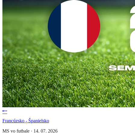
Francúzsko - Španielsko
MS vo futbale
·
14. 07. 2026