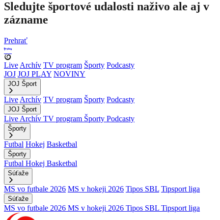
Sledujte športové udalosti naživo ale aj v
zázname
Prehrať
Live
Archív
TV program
Športy
Podcasty
JOJ
JOJ PLAY
NOVINY
JOJ Šport
Live
Archív
TV program
Športy
Podcasty
JOJ Šport
Live
Archív
TV program
Športy
Podcasty
Športy
Futbal
Hokej
Basketbal
Športy
Futbal
Hokej
Basketbal
Súťaže
MS vo futbale 2026
MS v hokeji 2026
Tipos SBL
Tipsport liga
Súťaže
MS vo futbale 2026
MS v hokeji 2026
Tipos SBL
Tipsport liga