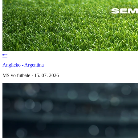
Anglicko - Argentína
MS vo futbale
·
15. 07. 2026