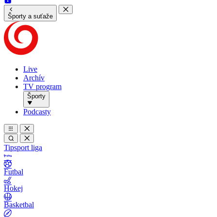
Športy a suťaže
Live
Archív
TV program
Športy
Podcasty
Tipsport liga
Futbal
Hokej
Basketbal