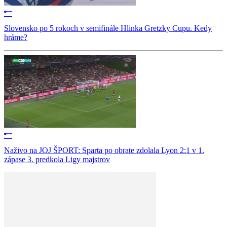
Slovensko po 5 rokoch v semifinále Hlinka Gretzky Cupu. Kedy
hráme?
Naživo na JOJ ŠPORT: Sparta po obrate zdolala Lyon 2:1 v 1.
zápase 3. predkola Ligy majstrov