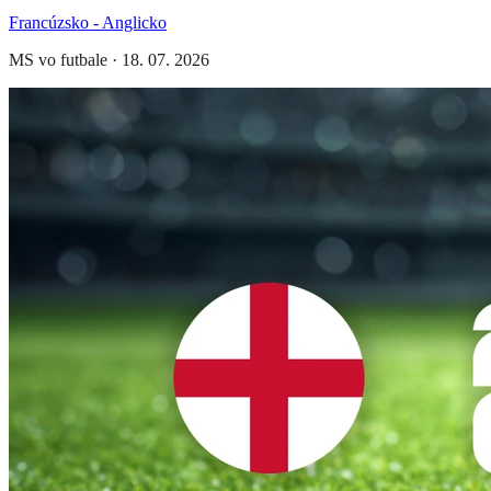
Francúzsko - Anglicko
MS vo futbale
·
18. 07. 2026