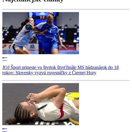
JOJ Šport prinesie vo štvrtok štvrťfinále MS hádzanárok do 18
rokov: Slovenky vyzvú rovesníčky z Čiernej Hory