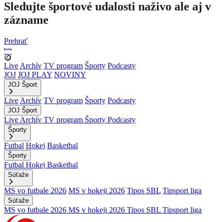
Sledujte športové udalosti naživo ale aj v
zázname
Prehrať
Live
Archív
TV program
Športy
Podcasty
JOJ
JOJ PLAY
NOVINY
JOJ Šport
Live
Archív
TV program
Športy
Podcasty
JOJ Šport
Live
Archív
TV program
Športy
Podcasty
Športy
Futbal
Hokej
Basketbal
Športy
Futbal
Hokej
Basketbal
Súťaže
MS vo futbale 2026
MS v hokeji 2026
Tipos SBL
Tipsport liga
Súťaže
MS vo futbale 2026
MS v hokeji 2026
Tipos SBL
Tipsport liga