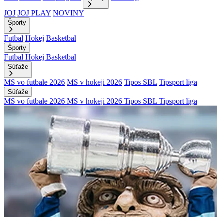
JOJ
JOJ PLAY
NOVINY
Športy
Futbal
Hokej
Basketbal
Športy
Futbal
Hokej
Basketbal
Súťaže
MS vo futbale 2026
MS v hokeji 2026
Tipos SBL
Tipsport liga
Súťaže
MS vo futbale 2026
MS v hokeji 2026
Tipos SBL
Tipsport liga