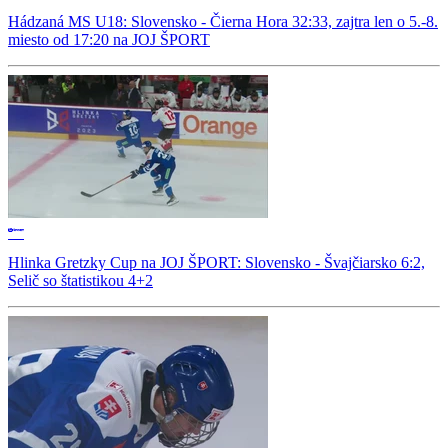
Hádzaná MS U18: Slovensko - Čierna Hora 32:33, zajtra len o 5.-8.
miesto od 17:20 na JOJ ŠPORT
Hlinka Gretzky Cup na JOJ ŠPORT: Slovensko - Švajčiarsko 6:2,
Selič so štatistikou 4+2