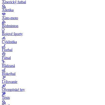
Americký futbal
Atletika
Auto-moto
Bedminton
Bojové športy
Cyklistika
Florbal
Futsal
Hádzaná
Hokejbal
Lyžovanie
Olympijské hry
Tenis