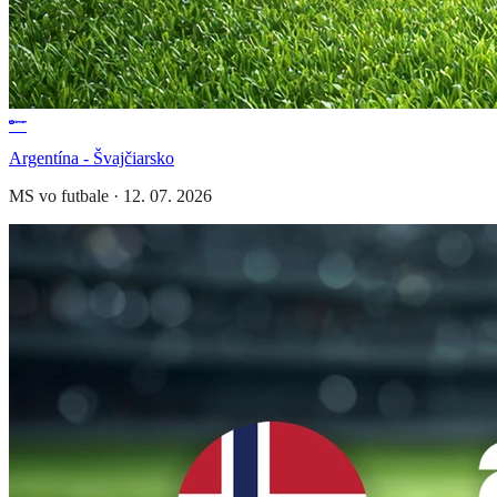
Argentína - Švajčiarsko
MS vo futbale
·
12. 07. 2026