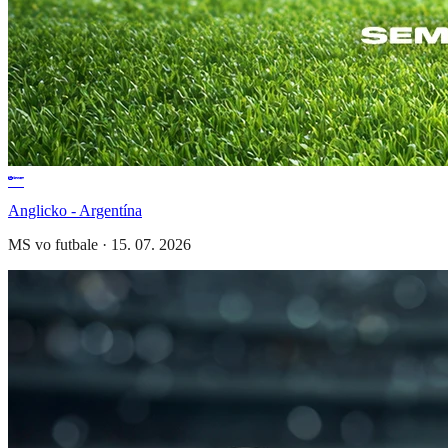
Anglicko - Argentína
MS vo futbale
·
15. 07. 2026