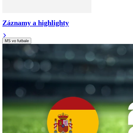
Záznamy a highlighty
MS vo futbale