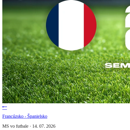
Francúzsko - Španielsko
MS vo futbale
·
14. 07. 2026