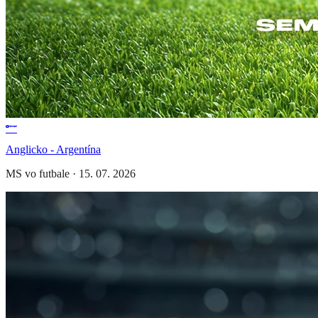
Anglicko - Argentína
MS vo futbale
·
15. 07. 2026