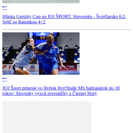
Hlinka Gretzky Cup na JOJ ŠPORT: Slovensko - Švajčiarsko 6:2,
Selič so štatistikou 4+2
JOJ Šport prinesie vo štvrtok štvrťfinále MS hádzanárok do 18
rokov: Slovenky vyzvú rovesníčky z Čiernej Hory