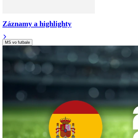
Záznamy a highlighty
MS vo futbale