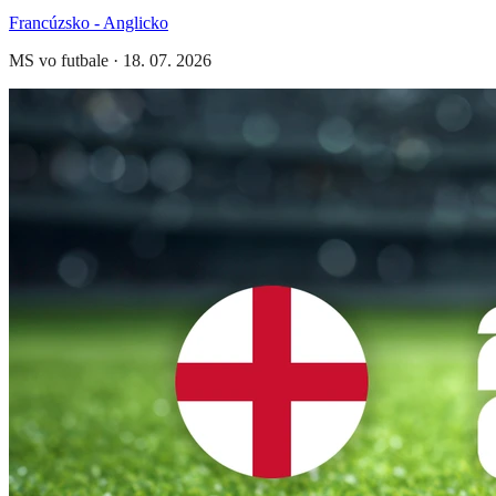
Francúzsko - Anglicko
MS vo futbale
·
18. 07. 2026