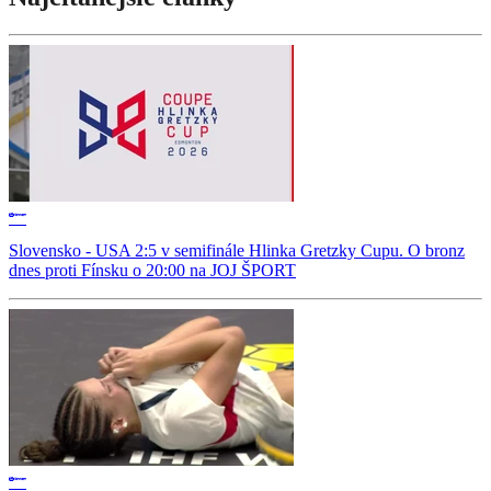
Slovensko - USA 2:5 v semifinále Hlinka Gretzky Cupu. O bronz
dnes proti Fínsku o 20:00 na JOJ ŠPORT