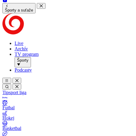
Športy a suťaže
Live
Archív
TV program
Športy
Podcasty
Tipsport liga
Futbal
Hokej
Basketbal