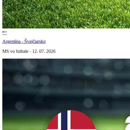
Argentína - Švajčiarsko
MS vo futbale
·
12. 07. 2026