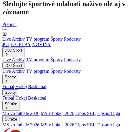
Sledujte športové udalosti naživo ale aj v
zázname
Prehrať
Live
Archív
TV program
Športy
Podcasty
JOJ
JOJ PLAY
NOVINY
JOJ Šport
Live
Archív
TV program
Športy
Podcasty
JOJ Šport
Live
Archív
TV program
Športy
Podcasty
Športy
Futbal
Hokej
Basketbal
Športy
Futbal
Hokej
Basketbal
Súťaže
MS vo futbale 2026
MS v hokeji 2026
Tipos SBL
Tipsport liga
Súťaže
MS vo futbale 2026
MS v hokeji 2026
Tipos SBL
Tipsport liga