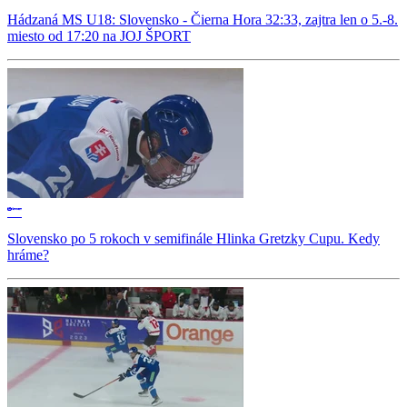
Hádzaná MS U18: Slovensko - Čierna Hora 32:33, zajtra len o 5.-8.
miesto od 17:20 na JOJ ŠPORT
Slovensko po 5 rokoch v semifinále Hlinka Gretzky Cupu. Kedy
hráme?