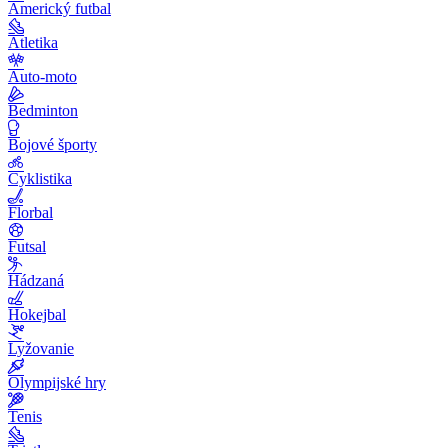
Americký futbal
Atletika
Auto-moto
Bedminton
Bojové športy
Cyklistika
Florbal
Futsal
Hádzaná
Hokejbal
Lyžovanie
Olympijské hry
Tenis