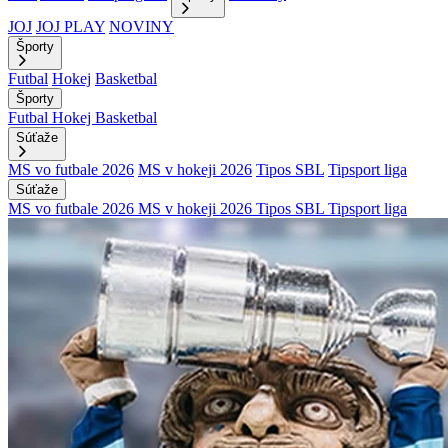
JOJ
JOJ PLAY
NOVINY
Športy
Futbal
Hokej
Basketbal
Športy
Futbal
Hokej
Basketbal
Súťaže
MS vo futbale 2026
MS v hokeji 2026
Tipos SBL
Tipsport liga
Súťaže
MS vo futbale 2026
MS v hokeji 2026
Tipos SBL
Tipsport liga