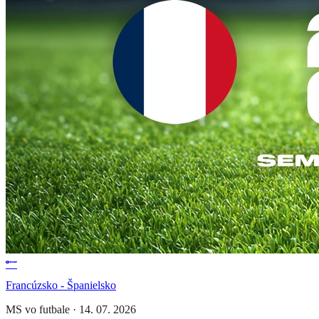
Francúzsko - Španielsko
MS vo futbale
·
14. 07. 2026