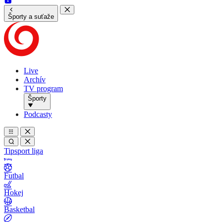
Športy a suťaže
Live
Archív
TV program
Športy
Podcasty
Tipsport liga
Futbal
Hokej
Basketbal