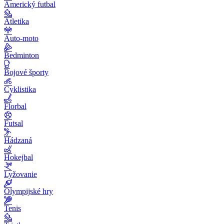
Americký futbal
Atletika
Auto-moto
Bedminton
Bojové športy
Cyklistika
Florbal
Futsal
Hádzaná
Hokejbal
Lyžovanie
Olympijské hry
Tenis