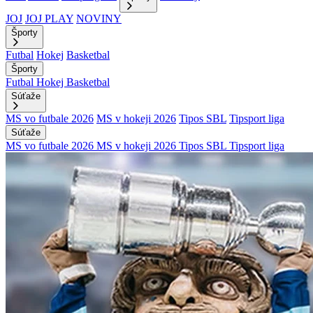
JOJ
JOJ PLAY
NOVINY
Športy
Futbal
Hokej
Basketbal
Športy
Futbal
Hokej
Basketbal
Súťaže
MS vo futbale 2026
MS v hokeji 2026
Tipos SBL
Tipsport liga
Súťaže
MS vo futbale 2026
MS v hokeji 2026
Tipos SBL
Tipsport liga