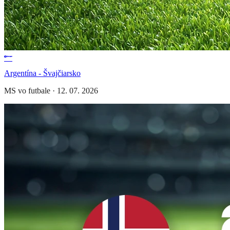
Argentína - Švajčiarsko
MS vo futbale
·
12. 07. 2026