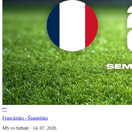
Francúzsko - Španielsko
MS vo futbale
·
14. 07. 2026