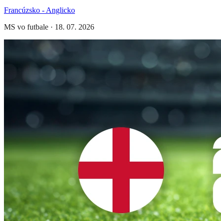
Francúzsko - Anglicko
MS vo futbale
·
18. 07. 2026