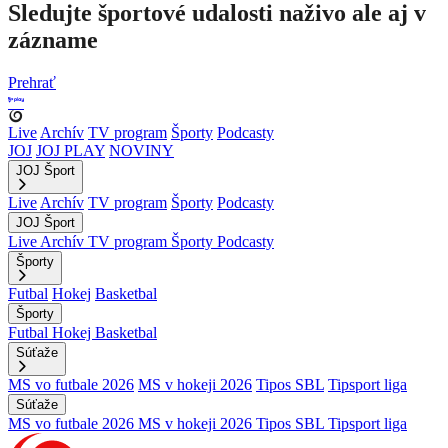
Sledujte športové udalosti naživo ale aj v
zázname
Prehrať
Live
Archív
TV program
Športy
Podcasty
JOJ
JOJ PLAY
NOVINY
JOJ Šport
Live
Archív
TV program
Športy
Podcasty
JOJ Šport
Live
Archív
TV program
Športy
Podcasty
Športy
Futbal
Hokej
Basketbal
Športy
Futbal
Hokej
Basketbal
Súťaže
MS vo futbale 2026
MS v hokeji 2026
Tipos SBL
Tipsport liga
Súťaže
MS vo futbale 2026
MS v hokeji 2026
Tipos SBL
Tipsport liga