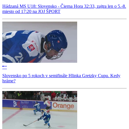
Hádzaná MS U18: Slovensko - Čierna Hora 32:33, zajtra len o 5.-8.
miesto od 17:20 na JOJ ŠPORT
Slovensko po 5 rokoch v semifinále Hlinka Gretzky Cupu. Kedy
hráme?