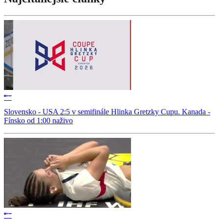
Slovensko - USA 2:5 v semifinále Hlinka Gretzky Cupu. Kanada -
Fínsko od 1:00 naživo