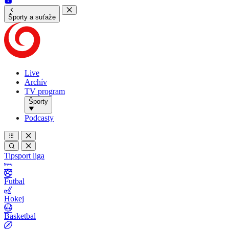
Športy a suťaže
Live
Archív
TV program
Športy
Podcasty
Tipsport liga
Futbal
Hokej
Basketbal