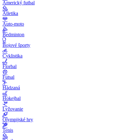
Americký futbal
Atletika
Auto-moto
Bedminton
Bojové športy
Cyklistika
Florbal
Futsal
Hádzaná
Hokejbal
Lyžovanie
Olympijské hry
Tenis