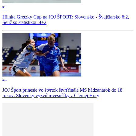
Hlinka Gretzky Cup na JOJ ŠPORT: Slovensko - Švajčiarsko 6:2,
Selič so štatistikou 4+2
JOJ Šport prinesie vo štvrtok štvrťfinále MS hádzanárok do 18
rokov: Slovenky vyzvú rovesníčky z Čiernej Hory