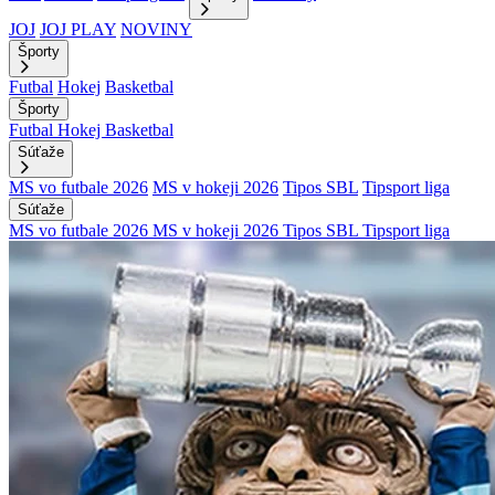
JOJ
JOJ PLAY
NOVINY
Športy
Futbal
Hokej
Basketbal
Športy
Futbal
Hokej
Basketbal
Súťaže
MS vo futbale 2026
MS v hokeji 2026
Tipos SBL
Tipsport liga
Súťaže
MS vo futbale 2026
MS v hokeji 2026
Tipos SBL
Tipsport liga