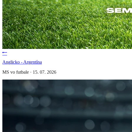
Anglicko - Argentína
MS vo futbale
·
15. 07. 2026