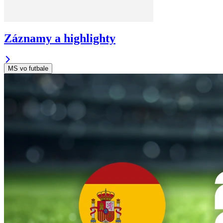
Záznamy a highlighty
MS vo futbale