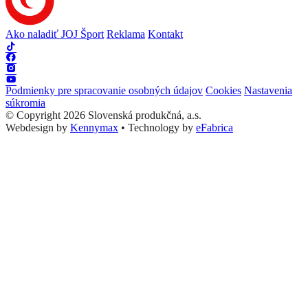
Ako naladiť JOJ Šport
Reklama
Kontakt
Podmienky pre spracovanie osobných údajov
Cookies
Nastavenia
súkromia
© Copyright 2026 Slovenská produkčná, a.s.
Webdesign by
Kennymax
•
Technology by
eFabrica