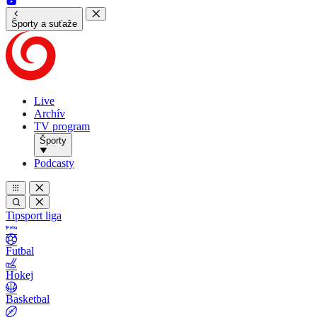
Športy a suťaže
Live
Archív
TV program
Športy
Podcasty
Tipsport liga
Futbal
Hokej
Basketbal