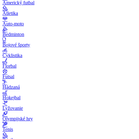
Americký futbal
Atletika
Auto-moto
Bedminton
Bojové športy
Cyklistika
Florbal
Futsal
Hádzaná
Hokejbal
Lyžovanie
Olympijské hry
Tenis