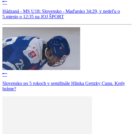
Hádzaná - MS U18: Slovensko - Maďarsko 34:29, v nedeľu o
5.miesto o 12:35 na JOJ ŠPORT
Slovensko po 5 rokoch v semifinále Hlinka Gretzky Cupu. Kedy
hráme?