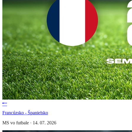
Francúzsko - Španielsko
MS vo futbale
·
14. 07. 2026