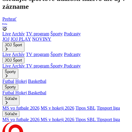
zázname
Prehrať
Live
Archív
TV program
Športy
Podcasty
JOJ
JOJ PLAY
NOVINY
JOJ Šport
Live
Archív
TV program
Športy
Podcasty
JOJ Šport
Live
Archív
TV program
Športy
Podcasty
Športy
Futbal
Hokej
Basketbal
Športy
Futbal
Hokej
Basketbal
Súťaže
MS vo futbale 2026
MS v hokeji 2026
Tipos SBL
Tipsport liga
Súťaže
MS vo futbale 2026
MS v hokeji 2026
Tipos SBL
Tipsport liga