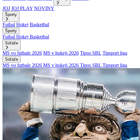
JOJ
JOJ PLAY
NOVINY
Športy
Futbal
Hokej
Basketbal
Športy
Futbal
Hokej
Basketbal
Súťaže
MS vo futbale 2026
MS v hokeji 2026
Tipos SBL
Tipsport liga
Súťaže
MS vo futbale 2026
MS v hokeji 2026
Tipos SBL
Tipsport liga