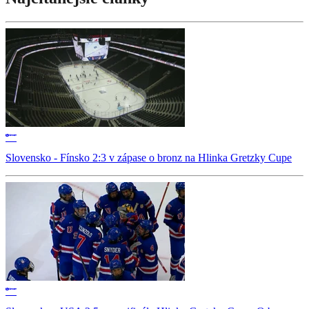
Slovensko - Fínsko 2:3 v zápase o bronz na Hlinka Gretzky Cupe