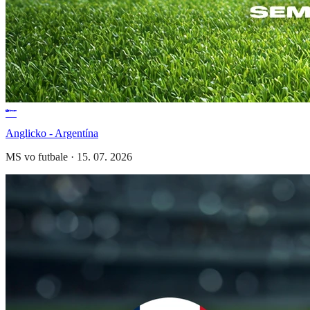
Anglicko - Argentína
MS vo futbale
·
15. 07. 2026