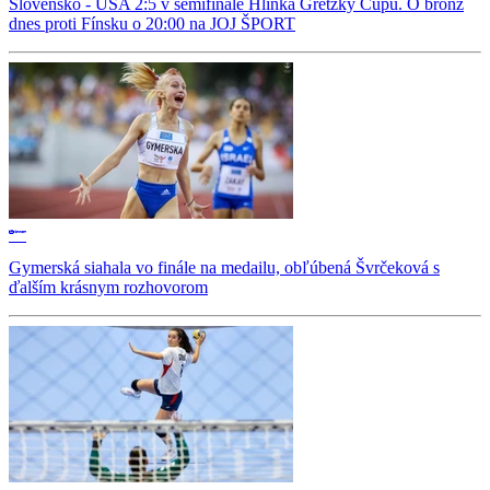
Slovensko - USA 2:5 v semifinále Hlinka Gretzky Cupu. O bronz
dnes proti Fínsku o 20:00 na JOJ ŠPORT
Gymerská siahala vo finále na medailu, obľúbená Švrčeková s
ďalším krásnym rozhovorom