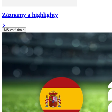
Záznamy a highlighty
MS vo futbale