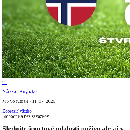
Nórsko - Anglicko
MS vo futbale
·
11. 07. 2026
Zobraziť všetko
Slobodne a bez záväzkov
Sledujte športové udalosti naživo ale aj v