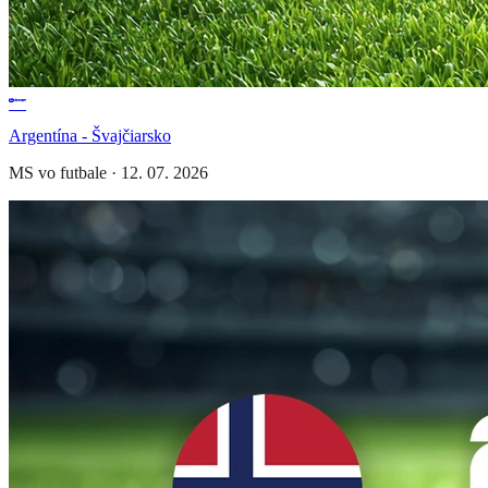
Argentína - Švajčiarsko
MS vo futbale
·
12. 07. 2026