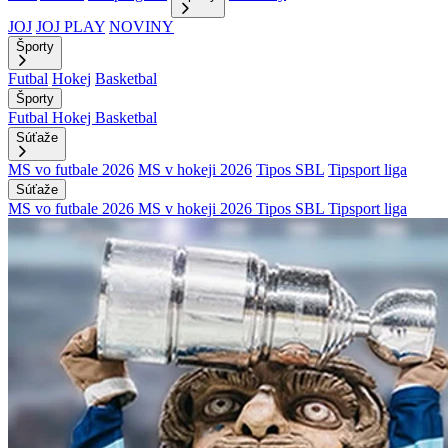
JOJ
JOJ PLAY
NOVINY
Športy
Futbal
Hokej
Basketbal
Športy
Futbal
Hokej
Basketbal
Súťaže
MS vo futbale 2026
MS v hokeji 2026
Tipos SBL
Tipsport liga
Súťaže
MS vo futbale 2026
MS v hokeji 2026
Tipos SBL
Tipsport liga