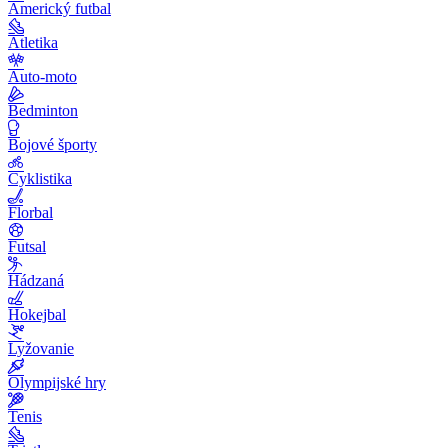
Americký futbal
Atletika
Auto-moto
Bedminton
Bojové športy
Cyklistika
Florbal
Futsal
Hádzaná
Hokejbal
Lyžovanie
Olympijské hry
Tenis