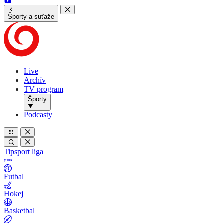
Športy a suťaže
Live
Archív
TV program
Športy
Podcasty
Tipsport liga
Futbal
Hokej
Basketbal