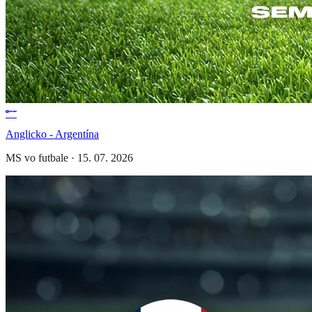
Anglicko - Argentína
MS vo futbale
·
15. 07. 2026