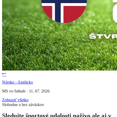
Nórsko - Anglicko
MS vo futbale
·
11. 07. 2026
Zobraziť všetko
Slobodne a bez záväzkov
Sledujte športové udalosti naživo ale aj v