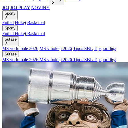
JOJ
JOJ PLAY
NOVINY
Športy
Futbal
Hokej
Basketbal
Športy
Futbal
Hokej
Basketbal
Súťaže
MS vo futbale 2026
MS v hokeji 2026
Tipos SBL
Tipsport liga
Súťaže
MS vo futbale 2026
MS v hokeji 2026
Tipos SBL
Tipsport liga