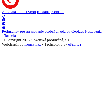
Ako naladiť JOJ Šport
Reklama
Kontakt
Podmienky pre spracovanie osobných údajov
Cookies
Nastavenia
súkromia
© Copyright 2026 Slovenská produkčná, a.s.
Webdesign by
Kennymax
•
Technology by
eFabrica