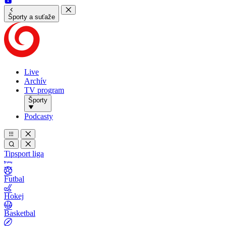
Športy a suťaže
Live
Archív
TV program
Športy
Podcasty
Tipsport liga
Futbal
Hokej
Basketbal