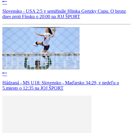
Slovensko - USA 2:5 v semifinále Hlinka Gretzky Cupu. O bronz
dnes proti Fínsku o 20:00 na JOJ ŠPORT
Hádzaná - MS U18: Slovensko - Maďarsko 34:29, v nedeľu o
5.miesto o 12:35 na JOJ ŠPORT