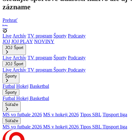
zázname
Prehrať
Live
Archív
TV program
Športy
Podcasty
JOJ
JOJ PLAY
NOVINY
JOJ Šport
Live
Archív
TV program
Športy
Podcasty
JOJ Šport
Live
Archív
TV program
Športy
Podcasty
Športy
Futbal
Hokej
Basketbal
Športy
Futbal
Hokej
Basketbal
Súťaže
MS vo futbale 2026
MS v hokeji 2026
Tipos SBL
Tipsport liga
Súťaže
MS vo futbale 2026
MS v hokeji 2026
Tipos SBL
Tipsport liga