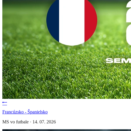
Francúzsko - Španielsko
MS vo futbale
·
14. 07. 2026