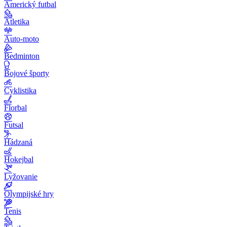
Americký futbal
Atletika
Auto-moto
Bedminton
Bojové športy
Cyklistika
Florbal
Futsal
Hádzaná
Hokejbal
Lyžovanie
Olympijské hry
Tenis