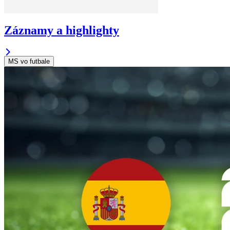
Záznamy a highlighty
MS vo futbale