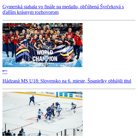
Gymerská siahala vo finále na medailu, obľúbená Švrčeková s
ďalším krásnym rozhovorom
Hádzaná MS U18: Slovensko na 6. mieste, Španielky obhájili titul