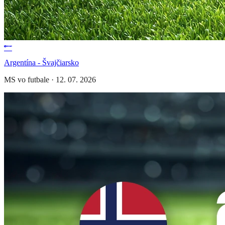
Argentína - Švajčiarsko
MS vo futbale
·
12. 07. 2026