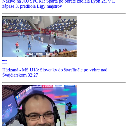
Naživo na JOJ ŠPORT: Sparta po obrate zdolala Lyon 2:1 v 1.
zápase 3. predkola Ligy majstrov
Hádzaná - MS U18: Slovenky do štvrťfinále po výhre nad
Švajčiarskom 32:27