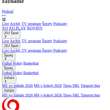
zázname
Prehrať
Live
Archív
TV program
Športy
Podcasty
JOJ
JOJ PLAY
NOVINY
JOJ Šport
Live
Archív
TV program
Športy
Podcasty
JOJ Šport
Live
Archív
TV program
Športy
Podcasty
Športy
Futbal
Hokej
Basketbal
Športy
Futbal
Hokej
Basketbal
Súťaže
MS vo futbale 2026
MS v hokeji 2026
Tipos SBL
Tipsport liga
Súťaže
MS vo futbale 2026
MS v hokeji 2026
Tipos SBL
Tipsport liga