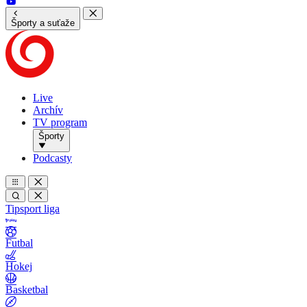
Športy a suťaže
Live
Archív
TV program
Športy
Podcasty
Tipsport liga
Futbal
Hokej
Basketbal