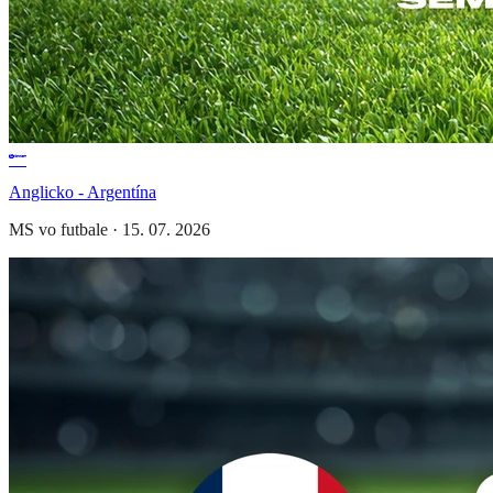
Anglicko - Argentína
MS vo futbale
·
15. 07. 2026