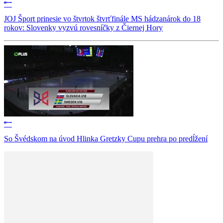
JOJ Šport prinesie vo štvrtok štvrťfinále MS hádzanárok do 18
rokov: Slovenky vyzvú rovesníčky z Čiernej Hory
So Švédskom na úvod Hlinka Gretzky Cupu prehra po predĺžení