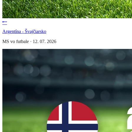
Argentína - Švajčiarsko
MS vo futbale
·
12. 07. 2026