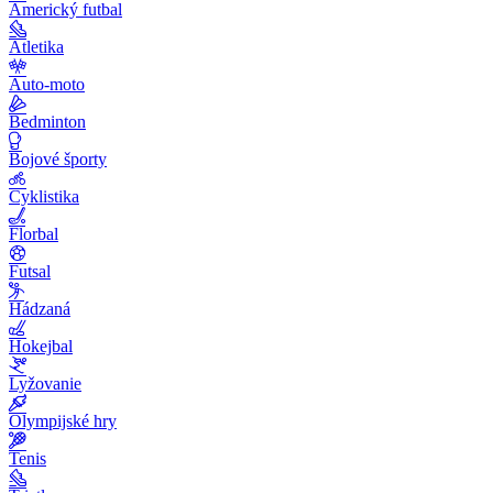
Americký futbal
Atletika
Auto-moto
Bedminton
Bojové športy
Cyklistika
Florbal
Futsal
Hádzaná
Hokejbal
Lyžovanie
Olympijské hry
Tenis