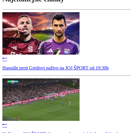
Haraslín proti Greifovi naživo na JOJ ŠPORT od 19:30h