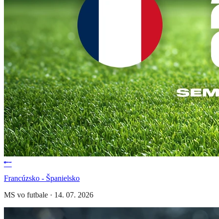
Francúzsko - Španielsko
MS vo futbale
·
14. 07. 2026