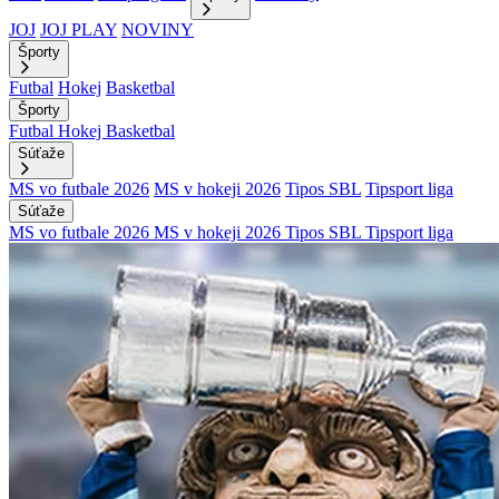
JOJ
JOJ PLAY
NOVINY
Športy
Futbal
Hokej
Basketbal
Športy
Futbal
Hokej
Basketbal
Súťaže
MS vo futbale 2026
MS v hokeji 2026
Tipos SBL
Tipsport liga
Súťaže
MS vo futbale 2026
MS v hokeji 2026
Tipos SBL
Tipsport liga