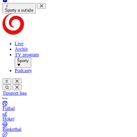
Športy a suťaže
Live
Archív
TV program
Športy
Podcasty
Tipsport liga
Futbal
Hokej
Basketbal