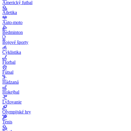
Americký futbal
Atletika
Auto-moto
Bedminton
Bojové športy
Cyklistika
Florbal
Futsal
Hádzaná
Hokejbal
Lyžovanie
Olympijské hry
Tenis