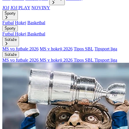
JOJ
JOJ PLAY
NOVINY
Športy
Futbal
Hokej
Basketbal
Športy
Futbal
Hokej
Basketbal
Súťaže
MS vo futbale 2026
MS v hokeji 2026
Tipos SBL
Tipsport liga
Súťaže
MS vo futbale 2026
MS v hokeji 2026
Tipos SBL
Tipsport liga