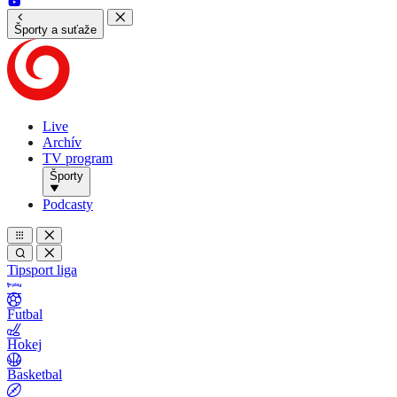
Športy a suťaže
Live
Archív
TV program
Športy
Podcasty
Tipsport liga
Futbal
Hokej
Basketbal