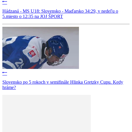
Hádzaná - MS U18: Slovensko - Maďarsko 34:29, v nedeľu o
5.miesto o 12:35 na JOJ ŠPORT
Slovensko po 5 rokoch v semifinále Hlinka Gretzky Cupu. Kedy
hráme?