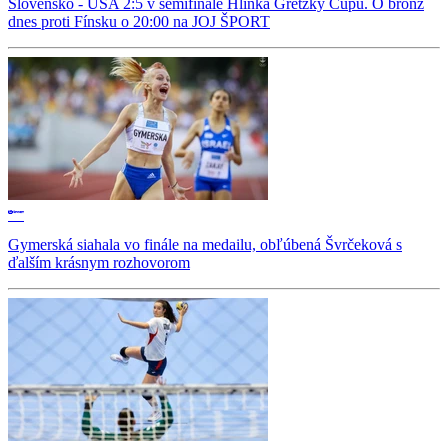
Slovensko - USA 2:5 v semifinále Hlinka Gretzky Cupu. O bronz
dnes proti Fínsku o 20:00 na JOJ ŠPORT
Gymerská siahala vo finále na medailu, obľúbená Švrčeková s
ďalším krásnym rozhovorom