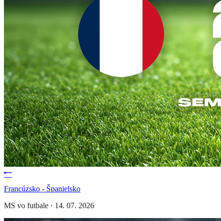
Francúzsko - Španielsko
MS vo futbale
·
14. 07. 2026