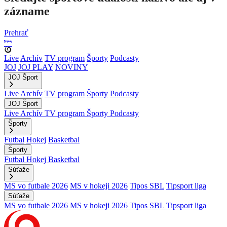
zázname
Prehrať
Live
Archív
TV program
Športy
Podcasty
JOJ
JOJ PLAY
NOVINY
JOJ Šport
Live
Archív
TV program
Športy
Podcasty
JOJ Šport
Live
Archív
TV program
Športy
Podcasty
Športy
Futbal
Hokej
Basketbal
Športy
Futbal
Hokej
Basketbal
Súťaže
MS vo futbale 2026
MS v hokeji 2026
Tipos SBL
Tipsport liga
Súťaže
MS vo futbale 2026
MS v hokeji 2026
Tipos SBL
Tipsport liga