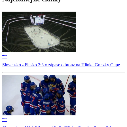
Slovensko - Fínsko 2:3 v zápase o bronz na Hlinka Gretzky Cupe