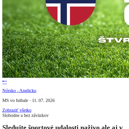
Nórsko - Anglicko
MS vo futbale
·
11. 07. 2026
Zobraziť všetko
Slobodne a bez záväzkov
Sledujte športové udalosti naživo ale aj v