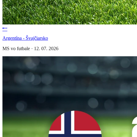
Argentína - Švajčiarsko
MS vo futbale
·
12. 07. 2026