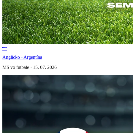
Anglicko - Argentína
MS vo futbale
·
15. 07. 2026