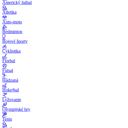
Americký futbal
Atletika
Auto-moto
Bedminton
Bojové športy
Cyklistika
Florbal
Futsal
Hádzaná
Hokejbal
Lyžovanie
Olympijské hry
Tenis