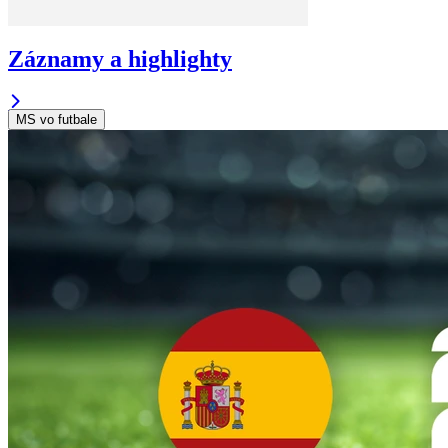
Záznamy a highlighty
MS vo futbale