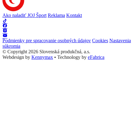
Ako naladiť JOJ Šport
Reklama
Kontakt
Podmienky pre spracovanie osobných údajov
Cookies
Nastavenia
súkromia
© Copyright 2026 Slovenská produkčná, a.s.
Webdesign by
Kennymax
•
Technology by
eFabrica