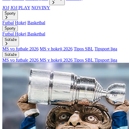
JOJ
JOJ PLAY
NOVINY
Športy
Futbal
Hokej
Basketbal
Športy
Futbal
Hokej
Basketbal
Súťaže
MS vo futbale 2026
MS v hokeji 2026
Tipos SBL
Tipsport liga
Súťaže
MS vo futbale 2026
MS v hokeji 2026
Tipos SBL
Tipsport liga