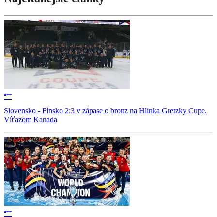
Slovensko - Fínsko 2:3 v zápase o bronz na Hlinka Gretzky Cupe.
Víťazom Kanada