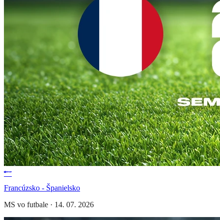
Francúzsko - Španielsko
MS vo futbale
·
14. 07. 2026