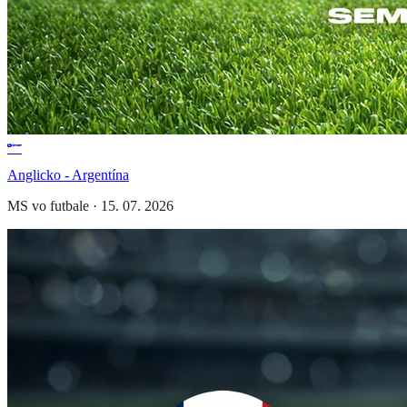
Anglicko - Argentína
MS vo futbale
·
15. 07. 2026