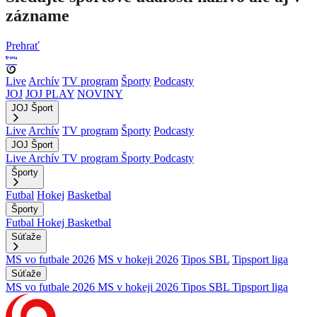
zázname
Prehrať
Live
Archív
TV program
Športy
Podcasty
JOJ
JOJ PLAY
NOVINY
JOJ Šport
Live
Archív
TV program
Športy
Podcasty
JOJ Šport
Live
Archív
TV program
Športy
Podcasty
Športy
Futbal
Hokej
Basketbal
Športy
Futbal
Hokej
Basketbal
Súťaže
MS vo futbale 2026
MS v hokeji 2026
Tipos SBL
Tipsport liga
Súťaže
MS vo futbale 2026
MS v hokeji 2026
Tipos SBL
Tipsport liga