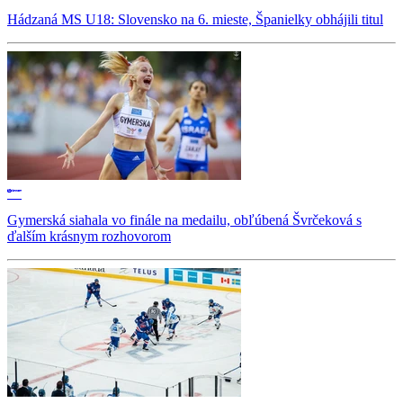
Hádzaná MS U18: Slovensko na 6. mieste, Španielky obhájili titul
Gymerská siahala vo finále na medailu, obľúbená Švrčeková s
ďalším krásnym rozhovorom