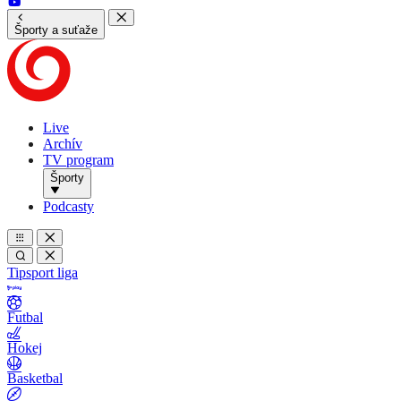
Športy a suťaže
Live
Archív
TV program
Športy
Podcasty
Tipsport liga
Futbal
Hokej
Basketbal