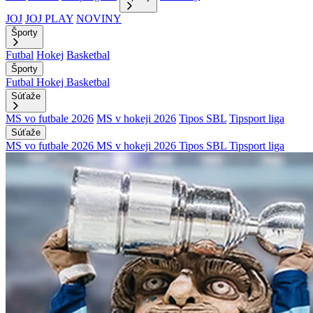
JOJ
JOJ PLAY
NOVINY
Športy
Futbal
Hokej
Basketbal
Športy
Futbal
Hokej
Basketbal
Súťaže
MS vo futbale 2026
MS v hokeji 2026
Tipos SBL
Tipsport liga
Súťaže
MS vo futbale 2026
MS v hokeji 2026
Tipos SBL
Tipsport liga