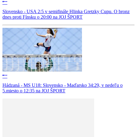
Slovensko - USA 2:5 v semifinále Hlinka Gretzky Cupu. O bronz
dnes proti Fínsku o 20:00 na JOJ ŠPORT
Hádzaná - MS U18: Slovensko - Maďarsko 34:29, v nedeľu o
5.miesto o 12:35 na JOJ ŠPORT