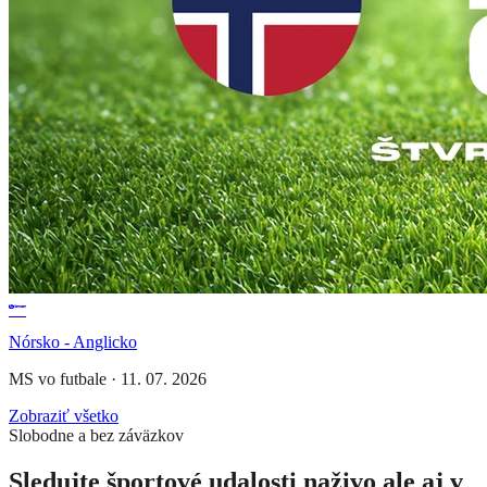
Nórsko - Anglicko
MS vo futbale
·
11. 07. 2026
Zobraziť všetko
Slobodne a bez záväzkov
Sledujte športové udalosti naživo ale aj v