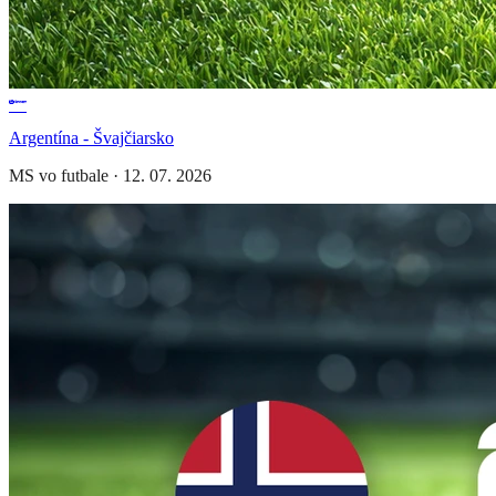
Argentína - Švajčiarsko
MS vo futbale
·
12. 07. 2026