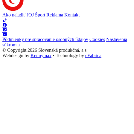
Ako naladiť JOJ Šport
Reklama
Kontakt
Podmienky pre spracovanie osobných údajov
Cookies
Nastavenia
súkromia
© Copyright 2026 Slovenská produkčná, a.s.
Webdesign by
Kennymax
•
Technology by
eFabrica