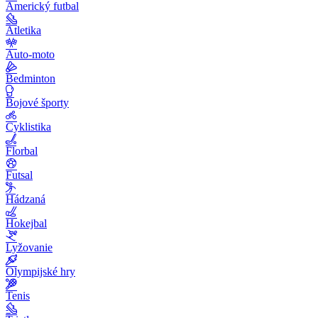
Americký futbal
Atletika
Auto-moto
Bedminton
Bojové športy
Cyklistika
Florbal
Futsal
Hádzaná
Hokejbal
Lyžovanie
Olympijské hry
Tenis