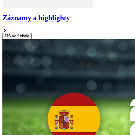
Záznamy a highlighty
MS vo futbale