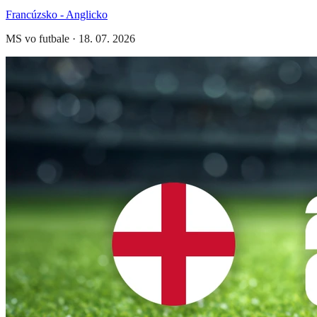
Francúzsko - Anglicko
MS vo futbale
·
18. 07. 2026