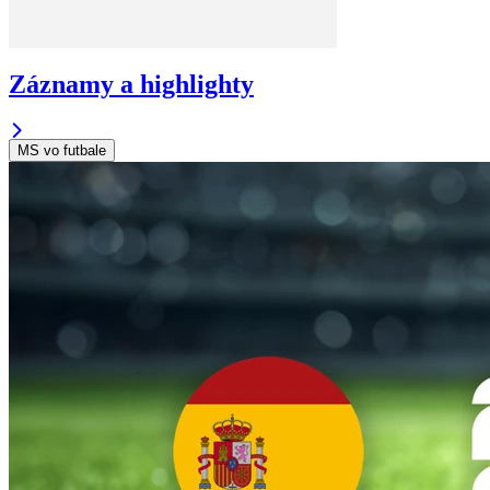
Záznamy a highlighty
MS vo futbale