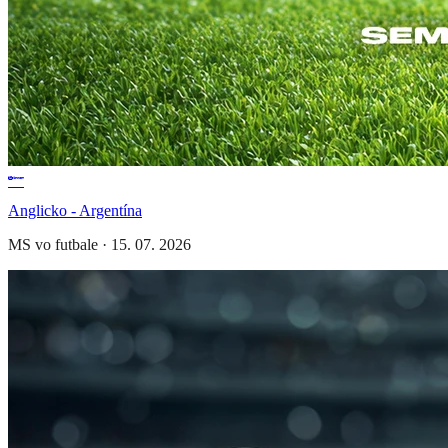
Anglicko - Argentína
MS vo futbale
·
15. 07. 2026