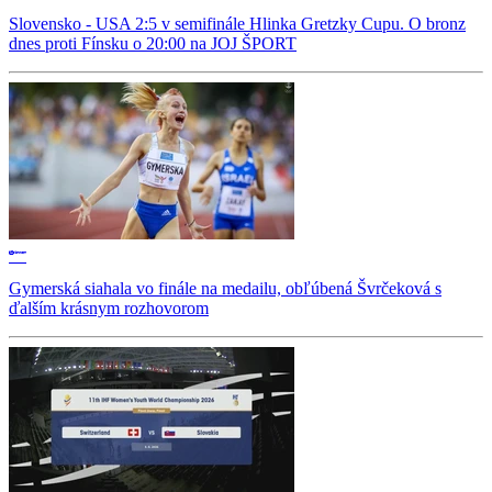
Slovensko - USA 2:5 v semifinále Hlinka Gretzky Cupu. O bronz
dnes proti Fínsku o 20:00 na JOJ ŠPORT
Gymerská siahala vo finále na medailu, obľúbená Švrčeková s
ďalším krásnym rozhovorom