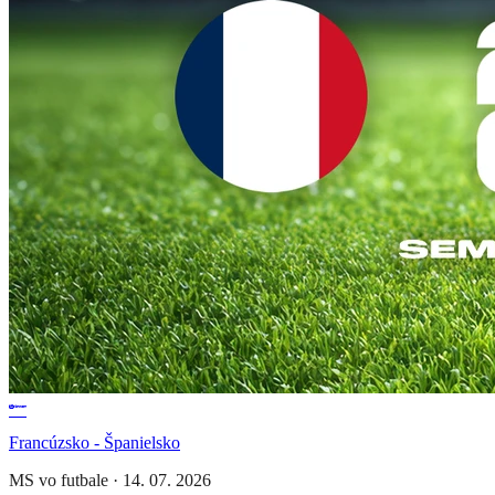
Francúzsko - Španielsko
MS vo futbale
·
14. 07. 2026