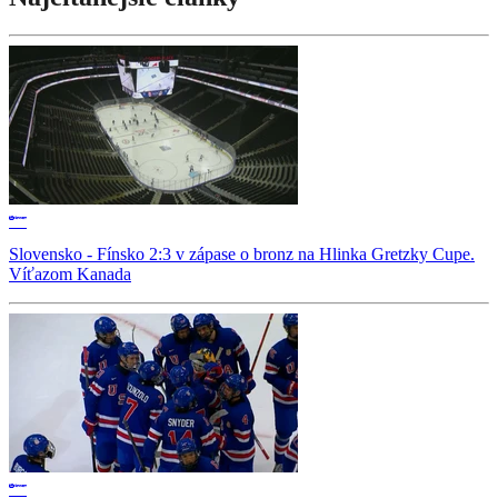
Slovensko - Fínsko 2:3 v zápase o bronz na Hlinka Gretzky Cupe.
Víťazom Kanada