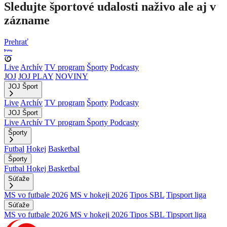
Sledujte športové udalosti naživo ale aj v
zázname
Prehrať
Live
Archív
TV program
Športy
Podcasty
JOJ
JOJ PLAY
NOVINY
JOJ Šport
Live
Archív
TV program
Športy
Podcasty
JOJ Šport
Live
Archív
TV program
Športy
Podcasty
Športy
Futbal
Hokej
Basketbal
Športy
Futbal
Hokej
Basketbal
Súťaže
MS vo futbale 2026
MS v hokeji 2026
Tipos SBL
Tipsport liga
Súťaže
MS vo futbale 2026
MS v hokeji 2026
Tipos SBL
Tipsport liga