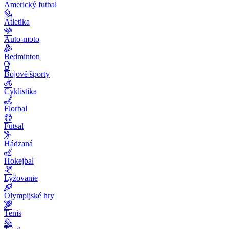
Americký futbal
Atletika
Auto-moto
Bedminton
Bojové športy
Cyklistika
Florbal
Futsal
Hádzaná
Hokejbal
Lyžovanie
Olympijské hry
Tenis