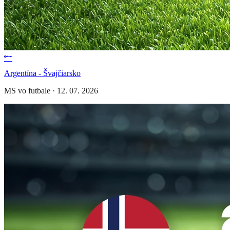
Argentína - Švajčiarsko
MS vo futbale
·
12. 07. 2026