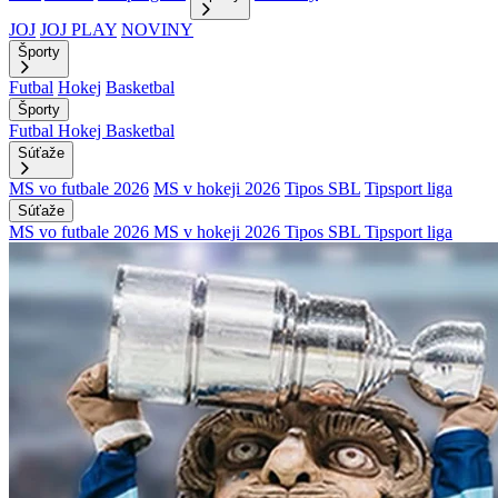
JOJ
JOJ PLAY
NOVINY
Športy
Futbal
Hokej
Basketbal
Športy
Futbal
Hokej
Basketbal
Súťaže
MS vo futbale 2026
MS v hokeji 2026
Tipos SBL
Tipsport liga
Súťaže
MS vo futbale 2026
MS v hokeji 2026
Tipos SBL
Tipsport liga