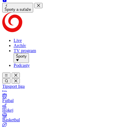
Športy a suťaže
Live
Archív
TV program
Športy
Podcasty
Tipsport liga
Futbal
Hokej
Basketbal