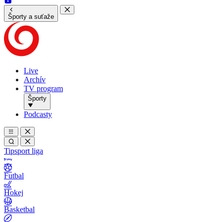
Športy a suťaže
Live
Archív
TV program
Športy
Podcasty
Tipsport liga
Futbal
Hokej
Basketbal