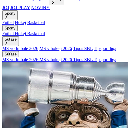
JOJ
JOJ PLAY
NOVINY
Športy
Futbal
Hokej
Basketbal
Športy
Futbal
Hokej
Basketbal
Súťaže
MS vo futbale 2026
MS v hokeji 2026
Tipos SBL
Tipsport liga
Súťaže
MS vo futbale 2026
MS v hokeji 2026
Tipos SBL
Tipsport liga