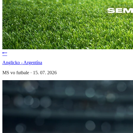
Anglicko - Argentína
MS vo futbale
·
15. 07. 2026