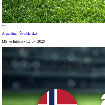
Argentína - Švajčiarsko
MS vo futbale
·
12. 07. 2026