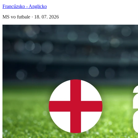
Francúzsko - Anglicko
MS vo futbale
·
18. 07. 2026