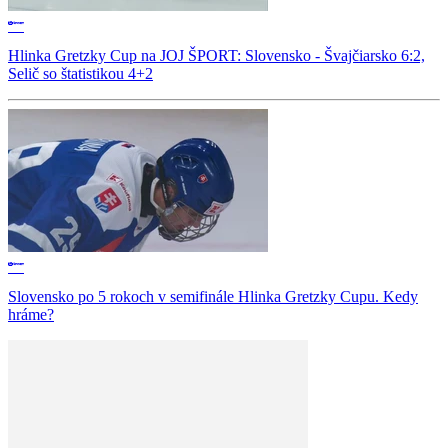
Hlinka Gretzky Cup na JOJ ŠPORT: Slovensko - Švajčiarsko 6:2,
Selič so štatistikou 4+2
Slovensko po 5 rokoch v semifinále Hlinka Gretzky Cupu. Kedy
hráme?