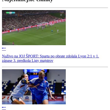
Naživo na JOJ ŠPORT: Sparta po obrate zdolala Lyon 2:1 v 1.
zápase 3. predkola Ligy majstrov