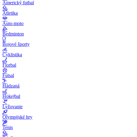
Americký futbal
Atletika
Auto-moto
Bedminton
Bojové športy
Cyklistika
Florbal
Futsal
Hádzaná
Hokejbal
Lyžovanie
Olympijské hry
Tenis