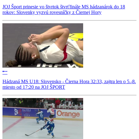
JOJ Šport prinesie vo štvrtok štvrťfinále MS hádzanárok do 18
rokov: Slovenky vyzvú rovesníčky z Čiernej Hory
Hádzaná MS U18: Slovensko - Čierna Hora 32:33, zajtra len o 5.-8.
miesto od 17:20 na JOJ ŠPORT