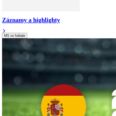
Záznamy a highlighty
MS vo futbale