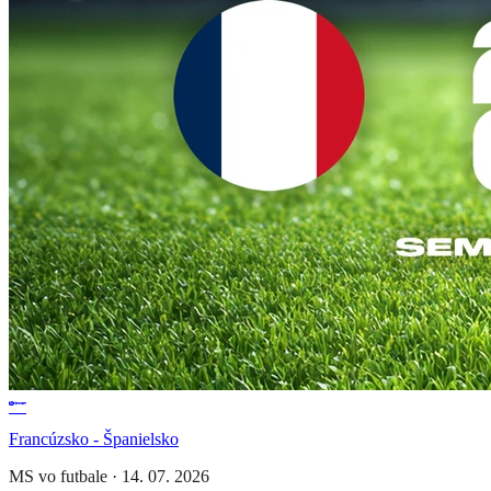
Francúzsko - Španielsko
MS vo futbale
·
14. 07. 2026