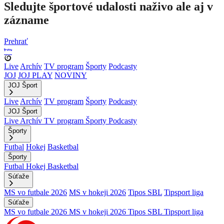
Sledujte športové udalosti naživo ale aj v
zázname
Prehrať
Live
Archív
TV program
Športy
Podcasty
JOJ
JOJ PLAY
NOVINY
JOJ Šport
Live
Archív
TV program
Športy
Podcasty
JOJ Šport
Live
Archív
TV program
Športy
Podcasty
Športy
Futbal
Hokej
Basketbal
Športy
Futbal
Hokej
Basketbal
Súťaže
MS vo futbale 2026
MS v hokeji 2026
Tipos SBL
Tipsport liga
Súťaže
MS vo futbale 2026
MS v hokeji 2026
Tipos SBL
Tipsport liga