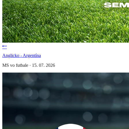
Anglicko - Argentína
MS vo futbale
·
15. 07. 2026