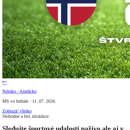
Nórsko - Anglicko
MS vo futbale
·
11. 07. 2026
Zobraziť všetko
Slobodne a bez záväzkov
Sledujte športové udalosti naživo ale aj v