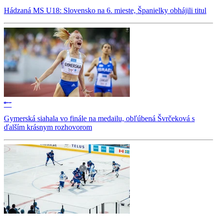
Hádzaná MS U18: Slovensko na 6. mieste, Španielky obhájili titul
Gymerská siahala vo finále na medailu, obľúbená Švrčeková s
ďalším krásnym rozhovorom