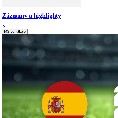
Záznamy a highlighty
MS vo futbale