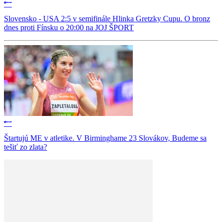
Slovensko - USA 2:5 v semifinále Hlinka Gretzky Cupu. O bronz
dnes proti Fínsku o 20:00 na JOJ ŠPORT
Štartujú ME v atletike. V Birminghame 23 Slovákov, Budeme sa
tešiť zo zlata?