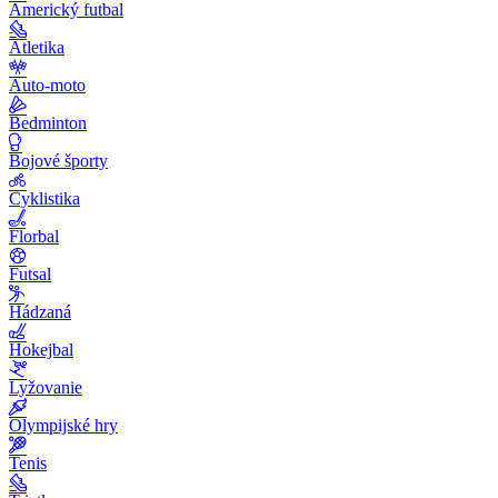
Americký futbal
Atletika
Auto-moto
Bedminton
Bojové športy
Cyklistika
Florbal
Futsal
Hádzaná
Hokejbal
Lyžovanie
Olympijské hry
Tenis