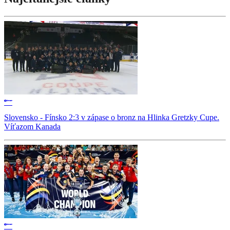
Slovensko - Fínsko 2:3 v zápase o bronz na Hlinka Gretzky Cupe.
Víťazom Kanada