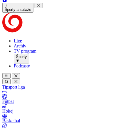
Športy a suťaže
Live
Archív
TV program
Športy
Podcasty
Tipsport liga
Futbal
Hokej
Basketbal