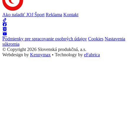
Ako naladiť JOJ Šport
Reklama
Kontakt
Podmienky pre spracovanie osobných údajov
Cookies
Nastavenia
súkromia
© Copyright 2026 Slovenská produkčná, a.s.
Webdesign by
Kennymax
•
Technology by
eFabrica