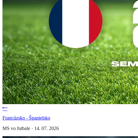
Francúzsko - Španielsko
MS vo futbale
·
14. 07. 2026