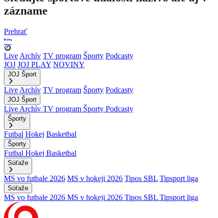
zázname
Prehrať
Live
Archív
TV program
Športy
Podcasty
JOJ
JOJ PLAY
NOVINY
JOJ Šport
Live
Archív
TV program
Športy
Podcasty
JOJ Šport
Live
Archív
TV program
Športy
Podcasty
Športy
Futbal
Hokej
Basketbal
Športy
Futbal
Hokej
Basketbal
Súťaže
MS vo futbale 2026
MS v hokeji 2026
Tipos SBL
Tipsport liga
Súťaže
MS vo futbale 2026
MS v hokeji 2026
Tipos SBL
Tipsport liga