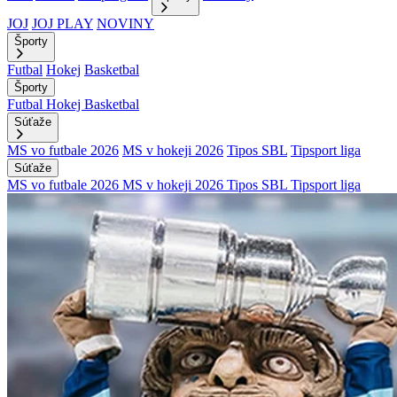
JOJ
JOJ PLAY
NOVINY
Športy
Futbal
Hokej
Basketbal
Športy
Futbal
Hokej
Basketbal
Súťaže
MS vo futbale 2026
MS v hokeji 2026
Tipos SBL
Tipsport liga
Súťaže
MS vo futbale 2026
MS v hokeji 2026
Tipos SBL
Tipsport liga