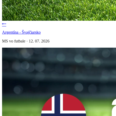
Argentína - Švajčiarsko
MS vo futbale
·
12. 07. 2026