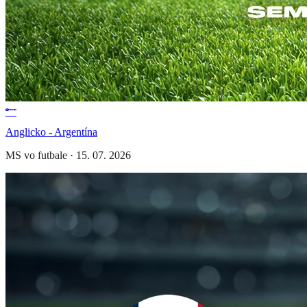
Anglicko - Argentína
MS vo futbale
·
15. 07. 2026