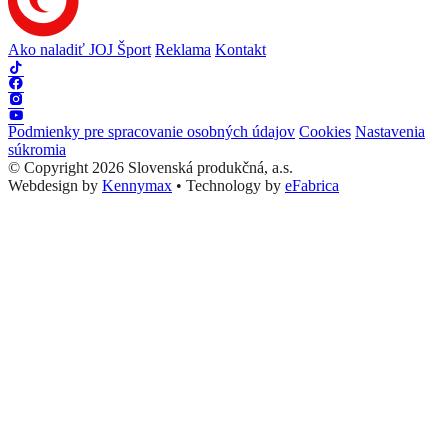
Ako naladiť JOJ Šport
Reklama
Kontakt
Podmienky pre spracovanie osobných údajov
Cookies
Nastavenia
súkromia
© Copyright 2026 Slovenská produkčná, a.s.
Webdesign by
Kennymax
•
Technology by
eFabrica