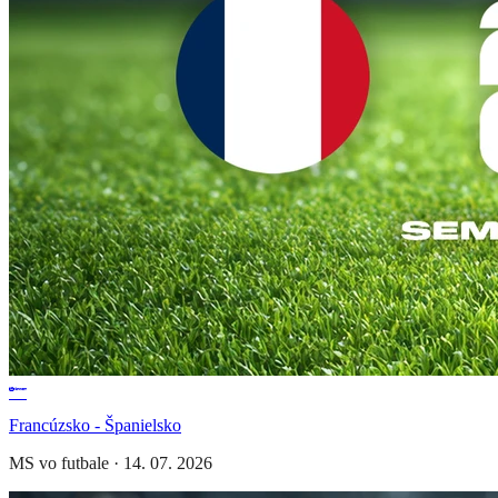
Francúzsko - Španielsko
MS vo futbale
·
14. 07. 2026