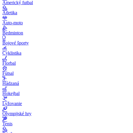
Americký futbal
Atletika
Auto-moto
Bedminton
Bojové športy
Cyklistika
Florbal
Futsal
Hádzaná
Hokejbal
Lyžovanie
Olympijské hry
Tenis