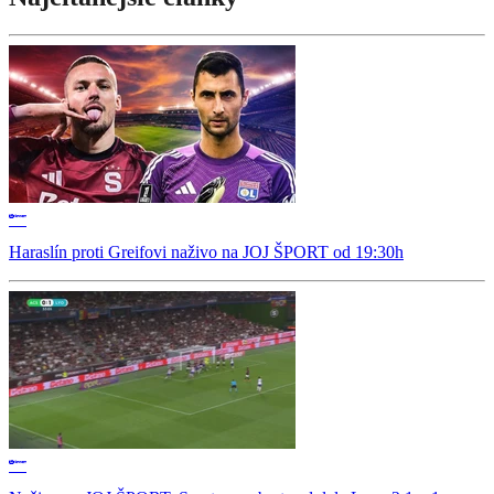
Haraslín proti Greifovi naživo na JOJ ŠPORT od 19:30h