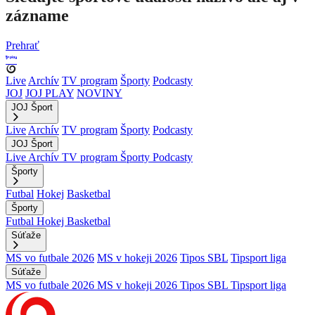
zázname
Prehrať
Live
Archív
TV program
Športy
Podcasty
JOJ
JOJ PLAY
NOVINY
JOJ Šport
Live
Archív
TV program
Športy
Podcasty
JOJ Šport
Live
Archív
TV program
Športy
Podcasty
Športy
Futbal
Hokej
Basketbal
Športy
Futbal
Hokej
Basketbal
Súťaže
MS vo futbale 2026
MS v hokeji 2026
Tipos SBL
Tipsport liga
Súťaže
MS vo futbale 2026
MS v hokeji 2026
Tipos SBL
Tipsport liga