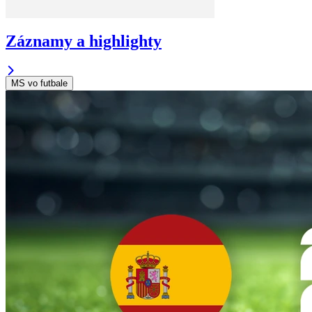
Záznamy a highlighty
MS vo futbale