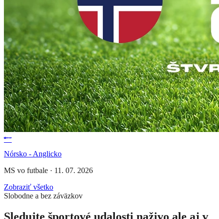
Nórsko - Anglicko
MS vo futbale
·
11. 07. 2026
Zobraziť všetko
Slobodne a bez záväzkov
Sledujte športové udalosti naživo ale aj v