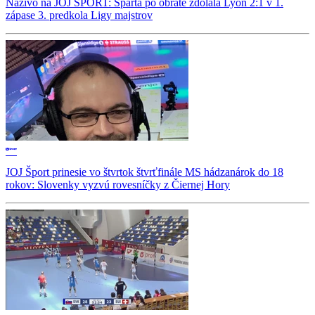
Naživo na JOJ ŠPORT: Sparta po obrate zdolala Lyon 2:1 v 1.
zápase 3. predkola Ligy majstrov
JOJ Šport prinesie vo štvrtok štvrťfinále MS hádzanárok do 18
rokov: Slovenky vyzvú rovesníčky z Čiernej Hory