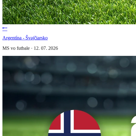
Argentína - Švajčiarsko
MS vo futbale
·
12. 07. 2026