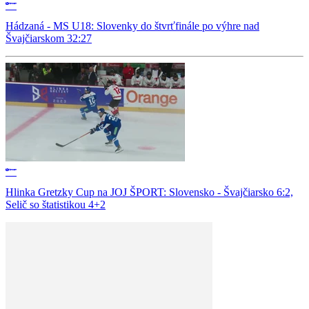
Hádzaná - MS U18: Slovenky do štvrťfinále po výhre nad
Švajčiarskom 32:27
Hlinka Gretzky Cup na JOJ ŠPORT: Slovensko - Švajčiarsko 6:2,
Selič so štatistikou 4+2