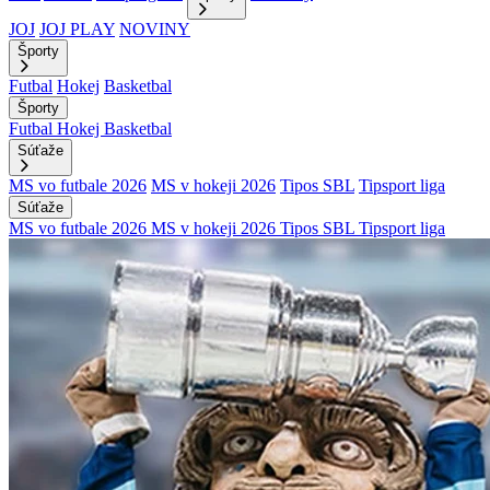
JOJ
JOJ PLAY
NOVINY
Športy
Futbal
Hokej
Basketbal
Športy
Futbal
Hokej
Basketbal
Súťaže
MS vo futbale 2026
MS v hokeji 2026
Tipos SBL
Tipsport liga
Súťaže
MS vo futbale 2026
MS v hokeji 2026
Tipos SBL
Tipsport liga