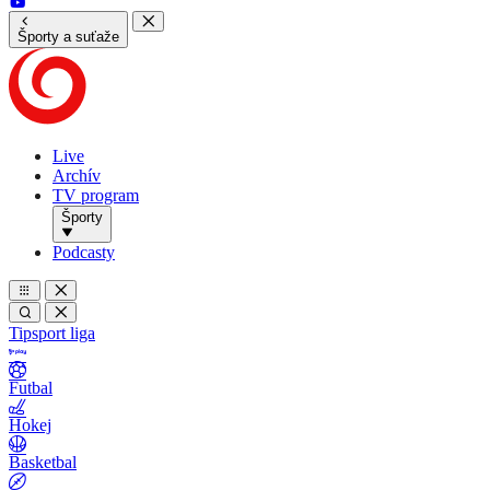
Športy a suťaže
Live
Archív
TV program
Športy
Podcasty
Tipsport liga
Futbal
Hokej
Basketbal