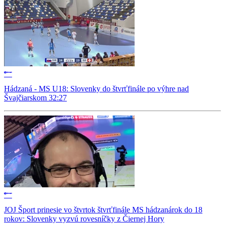
Hádzaná - MS U18: Slovenky do štvrťfinále po výhre nad
Švajčiarskom 32:27
JOJ Šport prinesie vo štvrtok štvrťfinále MS hádzanárok do 18
rokov: Slovenky vyzvú rovesníčky z Čiernej Hory