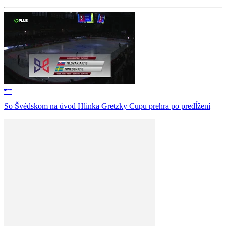
So Švédskom na úvod Hlinka Gretzky Cupu prehra po predĺžení