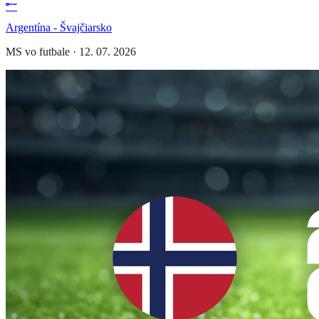
Argentína - Švajčiarsko
MS vo futbale
·
12. 07. 2026