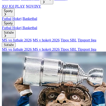
JOJ
JOJ PLAY
NOVINY
Športy
Futbal
Hokej
Basketbal
Športy
Futbal
Hokej
Basketbal
Súťaže
MS vo futbale 2026
MS v hokeji 2026
Tipos SBL
Tipsport liga
Súťaže
MS vo futbale 2026
MS v hokeji 2026
Tipos SBL
Tipsport liga