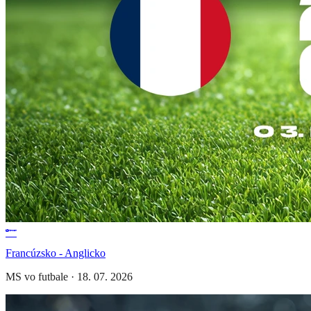
Francúzsko - Anglicko
MS vo futbale
·
18. 07. 2026