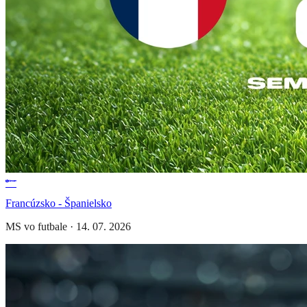
Francúzsko - Španielsko
MS vo futbale
·
14. 07. 2026