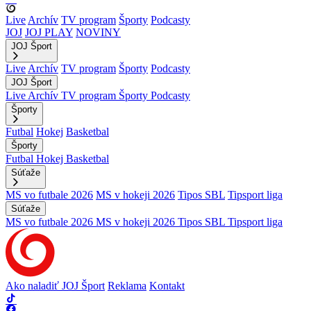
Live
Archív
TV program
Športy
Podcasty
JOJ
JOJ PLAY
NOVINY
JOJ Šport
Live
Archív
TV program
Športy
Podcasty
JOJ Šport
Live
Archív
TV program
Športy
Podcasty
Športy
Futbal
Hokej
Basketbal
Športy
Futbal
Hokej
Basketbal
Súťaže
MS vo futbale 2026
MS v hokeji 2026
Tipos SBL
Tipsport liga
Súťaže
MS vo futbale 2026
MS v hokeji 2026
Tipos SBL
Tipsport liga
Ako naladiť JOJ Šport
Reklama
Kontakt