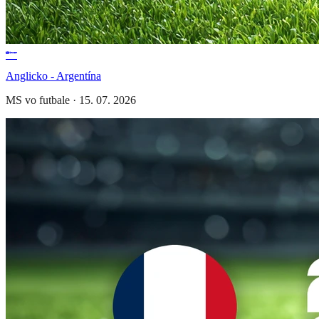
Anglicko - Argentína
MS vo futbale
·
15. 07. 2026