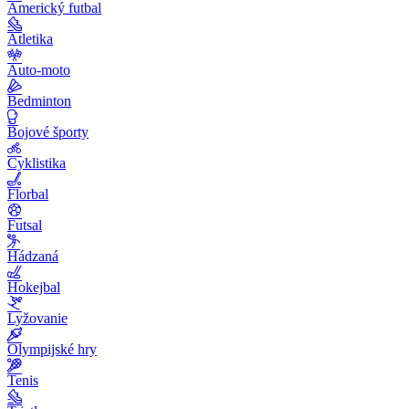
Americký futbal
Atletika
Auto-moto
Bedminton
Bojové športy
Cyklistika
Florbal
Futsal
Hádzaná
Hokejbal
Lyžovanie
Olympijské hry
Tenis