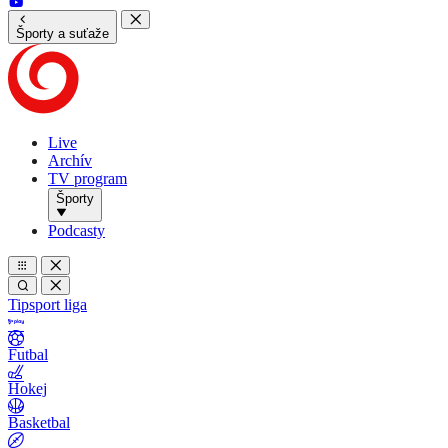
Športy a suťaže
Live
Archív
TV program
Športy
Podcasty
Tipsport liga
Futbal
Hokej
Basketbal