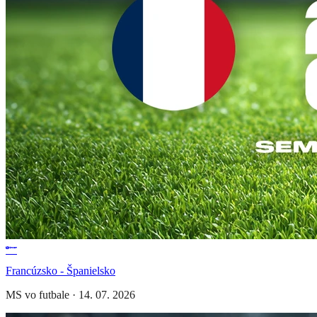
Francúzsko - Španielsko
MS vo futbale
·
14. 07. 2026