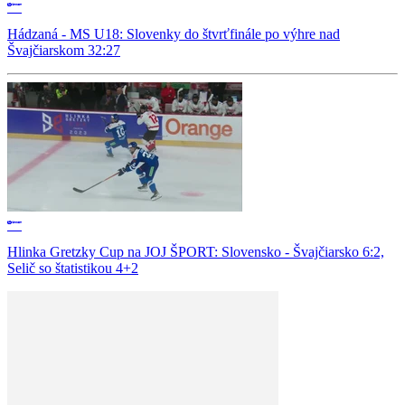
Hádzaná - MS U18: Slovenky do štvrťfinále po výhre nad
Švajčiarskom 32:27
Hlinka Gretzky Cup na JOJ ŠPORT: Slovensko - Švajčiarsko 6:2,
Selič so štatistikou 4+2