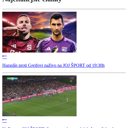
Haraslín proti Greifovi naživo na JOJ ŠPORT od 19:30h