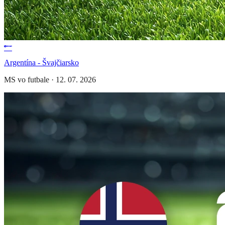
Argentína - Švajčiarsko
MS vo futbale
·
12. 07. 2026