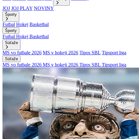
JOJ
JOJ PLAY
NOVINY
Športy
Futbal
Hokej
Basketbal
Športy
Futbal
Hokej
Basketbal
Súťaže
MS vo futbale 2026
MS v hokeji 2026
Tipos SBL
Tipsport liga
Súťaže
MS vo futbale 2026
MS v hokeji 2026
Tipos SBL
Tipsport liga