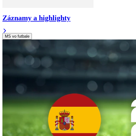
Záznamy a highlighty
MS vo futbale