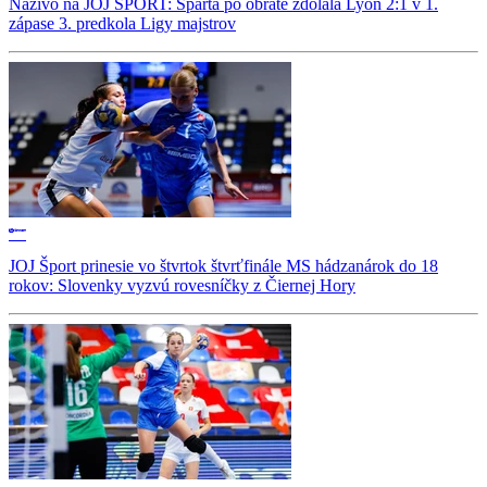
Naživo na JOJ ŠPORT: Sparta po obrate zdolala Lyon 2:1 v 1.
zápase 3. predkola Ligy majstrov
JOJ Šport prinesie vo štvrtok štvrťfinále MS hádzanárok do 18
rokov: Slovenky vyzvú rovesníčky z Čiernej Hory