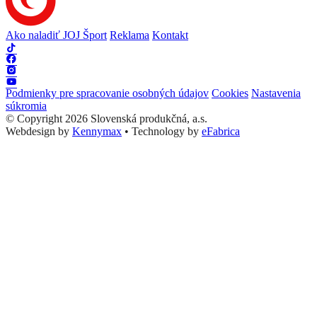
Ako naladiť JOJ Šport
Reklama
Kontakt
Podmienky pre spracovanie osobných údajov
Cookies
Nastavenia
súkromia
© Copyright 2026 Slovenská produkčná, a.s.
Webdesign by
Kennymax
•
Technology by
eFabrica