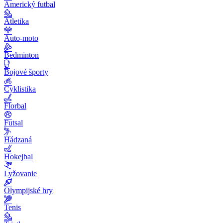
Americký futbal
Atletika
Auto-moto
Bedminton
Bojové športy
Cyklistika
Florbal
Futsal
Hádzaná
Hokejbal
Lyžovanie
Olympijské hry
Tenis