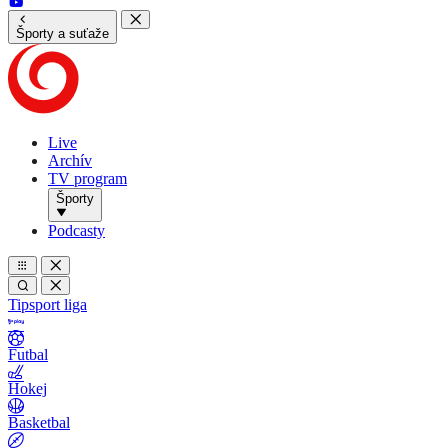
Športy a suťaže
Live
Archív
TV program
Športy
Podcasty
Tipsport liga
Futbal
Hokej
Basketbal