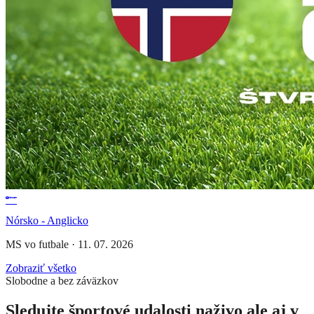
Nórsko - Anglicko
MS vo futbale
·
11. 07. 2026
Zobraziť všetko
Slobodne a bez záväzkov
Sledujte športové udalosti naživo ale aj v