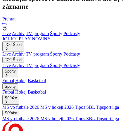
zázname
Prehrať
Live
Archív
TV program
Športy
Podcasty
JOJ
JOJ PLAY
NOVINY
JOJ Šport
Live
Archív
TV program
Športy
Podcasty
JOJ Šport
Live
Archív
TV program
Športy
Podcasty
Športy
Futbal
Hokej
Basketbal
Športy
Futbal
Hokej
Basketbal
Súťaže
MS vo futbale 2026
MS v hokeji 2026
Tipos SBL
Tipsport liga
Súťaže
MS vo futbale 2026
MS v hokeji 2026
Tipos SBL
Tipsport liga