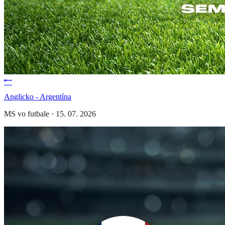
Anglicko - Argentína
MS vo futbale
·
15. 07. 2026