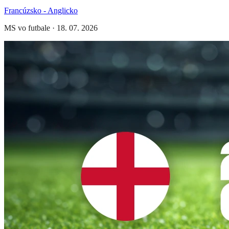
Francúzsko - Anglicko
MS vo futbale
·
18. 07. 2026