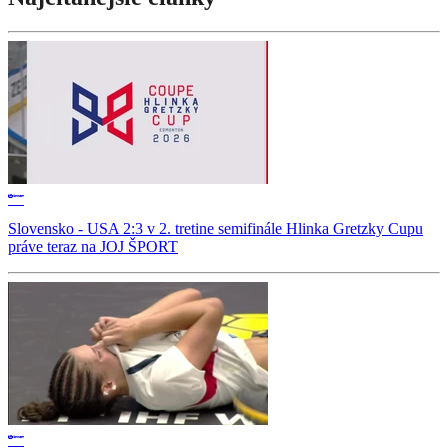
Slovensko - USA 2:3 v 2. tretine semifinále Hlinka Gretzky Cupu
práve teraz na JOJ ŠPORT