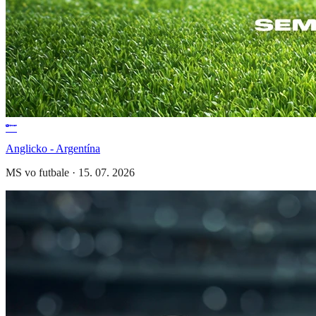
Anglicko - Argentína
MS vo futbale
·
15. 07. 2026