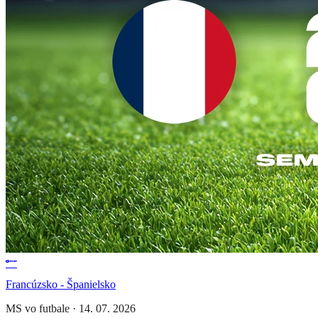
Francúzsko - Španielsko
MS vo futbale
·
14. 07. 2026