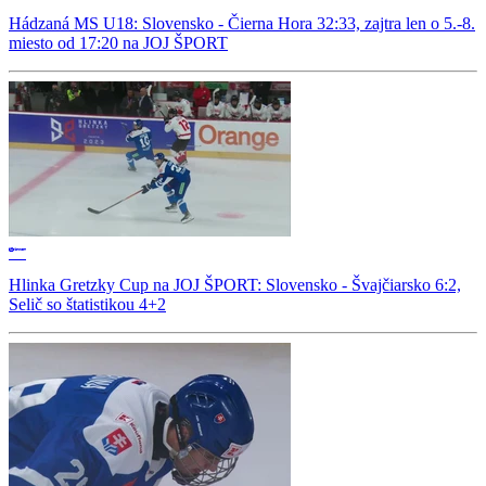
Hádzaná MS U18: Slovensko - Čierna Hora 32:33, zajtra len o 5.-8.
miesto od 17:20 na JOJ ŠPORT
Hlinka Gretzky Cup na JOJ ŠPORT: Slovensko - Švajčiarsko 6:2,
Selič so štatistikou 4+2