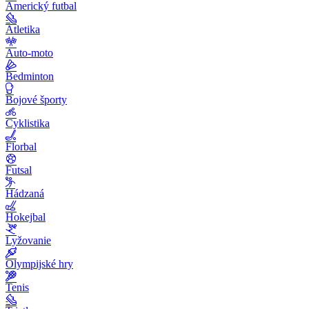
Americký futbal
Atletika
Auto-moto
Bedminton
Bojové športy
Cyklistika
Florbal
Futsal
Hádzaná
Hokejbal
Lyžovanie
Olympijské hry
Tenis