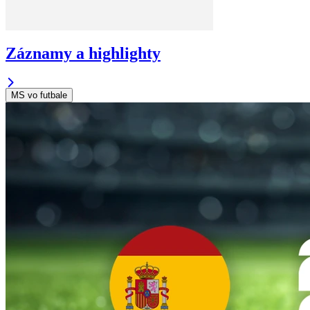
Záznamy a highlighty
MS vo futbale