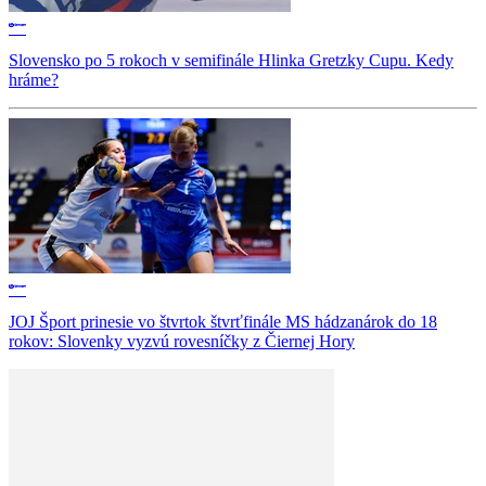
Slovensko po 5 rokoch v semifinále Hlinka Gretzky Cupu. Kedy
hráme?
JOJ Šport prinesie vo štvrtok štvrťfinále MS hádzanárok do 18
rokov: Slovenky vyzvú rovesníčky z Čiernej Hory