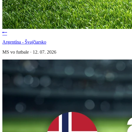
Argentína - Švajčiarsko
MS vo futbale
·
12. 07. 2026