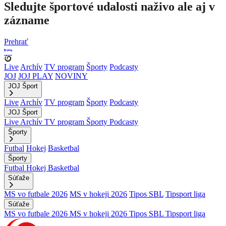
Sledujte športové udalosti naživo ale aj v
zázname
Prehrať
Live
Archív
TV program
Športy
Podcasty
JOJ
JOJ PLAY
NOVINY
JOJ Šport
Live
Archív
TV program
Športy
Podcasty
JOJ Šport
Live
Archív
TV program
Športy
Podcasty
Športy
Futbal
Hokej
Basketbal
Športy
Futbal
Hokej
Basketbal
Súťaže
MS vo futbale 2026
MS v hokeji 2026
Tipos SBL
Tipsport liga
Súťaže
MS vo futbale 2026
MS v hokeji 2026
Tipos SBL
Tipsport liga