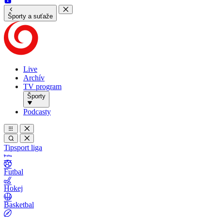
Športy a suťaže
Live
Archív
TV program
Športy
Podcasty
Tipsport liga
Futbal
Hokej
Basketbal