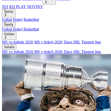
JOJ
JOJ PLAY
NOVINY
Športy
Futbal
Hokej
Basketbal
Športy
Futbal
Hokej
Basketbal
Súťaže
MS vo futbale 2026
MS v hokeji 2026
Tipos SBL
Tipsport liga
Súťaže
MS vo futbale 2026
MS v hokeji 2026
Tipos SBL
Tipsport liga