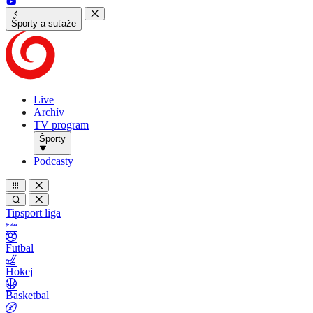
Športy a suťaže
Live
Archív
TV program
Športy
Podcasty
Tipsport liga
Futbal
Hokej
Basketbal