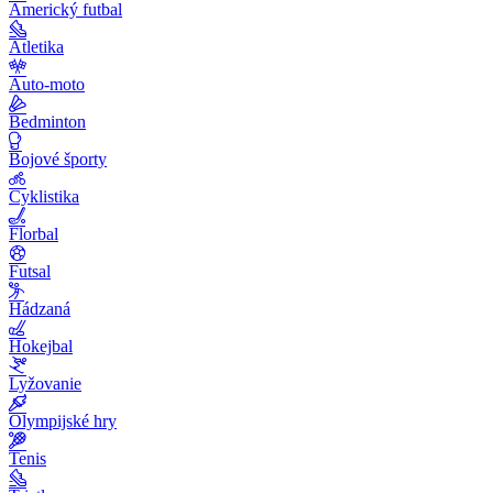
Americký futbal
Atletika
Auto-moto
Bedminton
Bojové športy
Cyklistika
Florbal
Futsal
Hádzaná
Hokejbal
Lyžovanie
Olympijské hry
Tenis