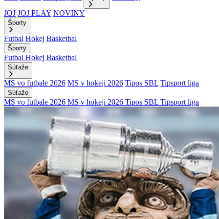
JOJ
JOJ PLAY
NOVINY
Športy
Futbal
Hokej
Basketbal
Športy
Futbal
Hokej
Basketbal
Súťaže
MS vo futbale 2026
MS v hokeji 2026
Tipos SBL
Tipsport liga
Súťaže
MS vo futbale 2026
MS v hokeji 2026
Tipos SBL
Tipsport liga