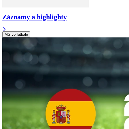
Záznamy a highlighty
MS vo futbale