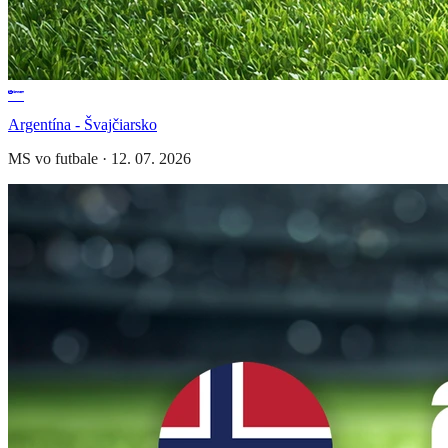
Argentína - Švajčiarsko
MS vo futbale
·
12. 07. 2026