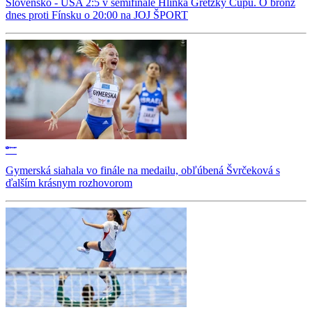
Slovensko - USA 2:5 v semifinále Hlinka Gretzky Cupu. O bronz
dnes proti Fínsku o 20:00 na JOJ ŠPORT
Gymerská siahala vo finále na medailu, obľúbená Švrčeková s
ďalším krásnym rozhovorom