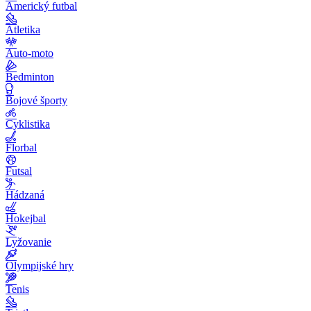
Americký futbal
Atletika
Auto-moto
Bedminton
Bojové športy
Cyklistika
Florbal
Futsal
Hádzaná
Hokejbal
Lyžovanie
Olympijské hry
Tenis