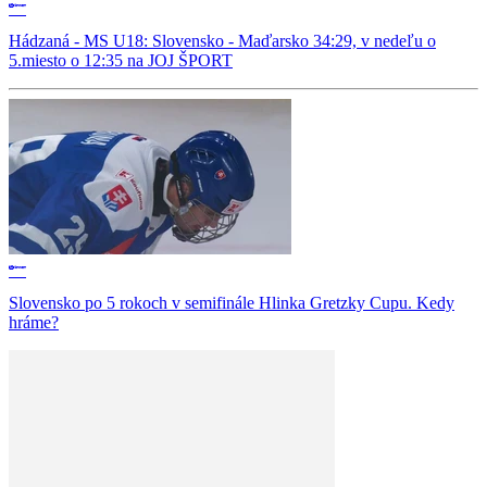
Hádzaná - MS U18: Slovensko - Maďarsko 34:29, v nedeľu o
5.miesto o 12:35 na JOJ ŠPORT
Slovensko po 5 rokoch v semifinále Hlinka Gretzky Cupu. Kedy
hráme?