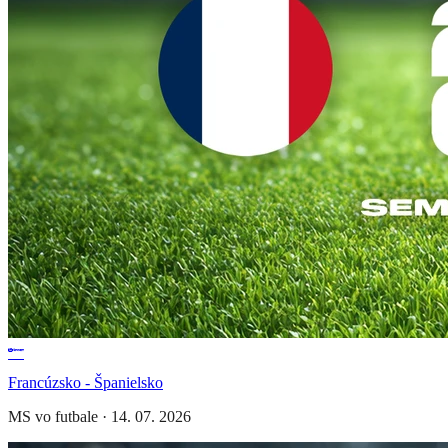
Francúzsko - Španielsko
MS vo futbale
·
14. 07. 2026