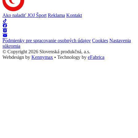
Ako naladiť JOJ Šport
Reklama
Kontakt
Podmienky pre spracovanie osobných údajov
Cookies
Nastavenia
súkromia
© Copyright 2026 Slovenská produkčná, a.s.
Webdesign by
Kennymax
•
Technology by
eFabrica