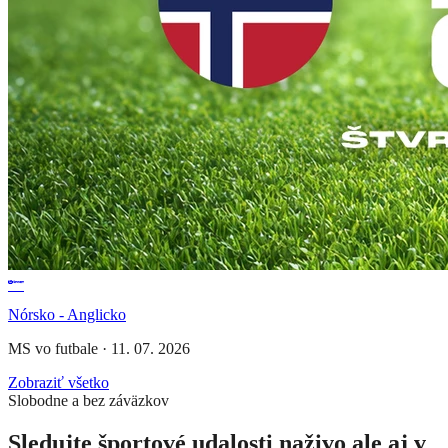
Nórsko - Anglicko
MS vo futbale
·
11. 07. 2026
Zobraziť všetko
Slobodne a bez záväzkov
Sledujte športové udalosti naživo ale aj v