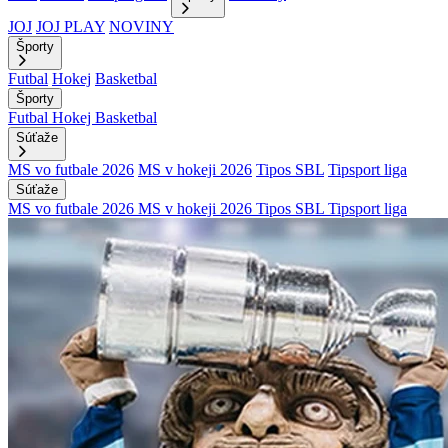
JOJ
JOJ PLAY
NOVINY
Športy
Futbal
Hokej
Basketbal
Športy
Futbal
Hokej
Basketbal
Súťaže
MS vo futbale 2026
MS v hokeji 2026
Tipos SBL
Tipsport liga
Súťaže
MS vo futbale 2026
MS v hokeji 2026
Tipos SBL
Tipsport liga