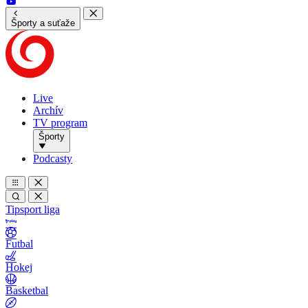
Športy a suťaže
Live
Archív
TV program
Športy
Podcasty
Tipsport liga
Futbal
Hokej
Basketbal