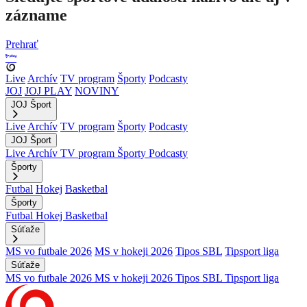
zázname
Prehrať
Live
Archív
TV program
Športy
Podcasty
JOJ
JOJ PLAY
NOVINY
JOJ Šport
Live
Archív
TV program
Športy
Podcasty
JOJ Šport
Live
Archív
TV program
Športy
Podcasty
Športy
Futbal
Hokej
Basketbal
Športy
Futbal
Hokej
Basketbal
Súťaže
MS vo futbale 2026
MS v hokeji 2026
Tipos SBL
Tipsport liga
Súťaže
MS vo futbale 2026
MS v hokeji 2026
Tipos SBL
Tipsport liga