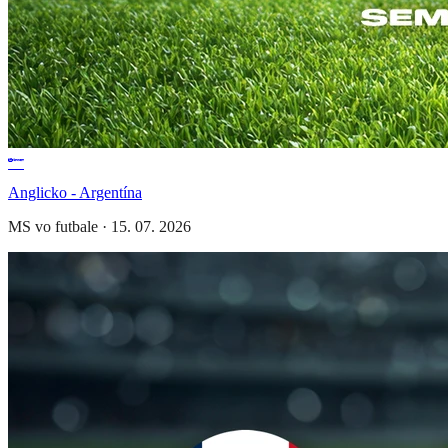
Anglicko - Argentína
MS vo futbale
·
15. 07. 2026