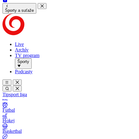
Športy a suťaže
Live
Archív
TV program
Športy
Podcasty
Tipsport liga
Futbal
Hokej
Basketbal