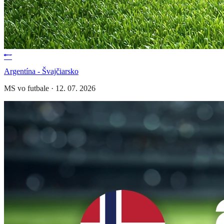
Argentína - Švajčiarsko
MS vo futbale
·
12. 07. 2026