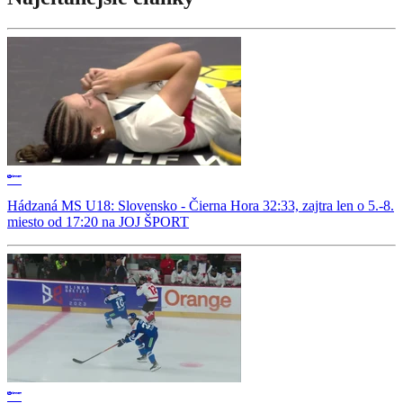
Hádzaná MS U18: Slovensko - Čierna Hora 32:33, zajtra len o 5.-8.
miesto od 17:20 na JOJ ŠPORT