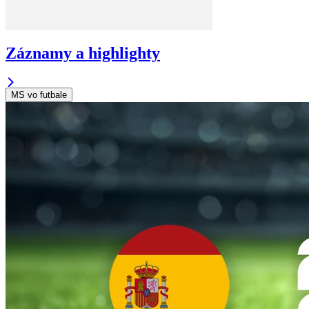
Záznamy a highlighty
MS vo futbale