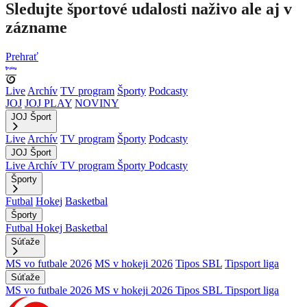
Sledujte športové udalosti naživo ale aj v
zázname
Prehrať
Live
Archív
TV program
Športy
Podcasty
JOJ
JOJ PLAY
NOVINY
JOJ Šport
Live
Archív
TV program
Športy
Podcasty
JOJ Šport
Live
Archív
TV program
Športy
Podcasty
Športy
Futbal
Hokej
Basketbal
Športy
Futbal
Hokej
Basketbal
Súťaže
MS vo futbale 2026
MS v hokeji 2026
Tipos SBL
Tipsport liga
Súťaže
MS vo futbale 2026
MS v hokeji 2026
Tipos SBL
Tipsport liga