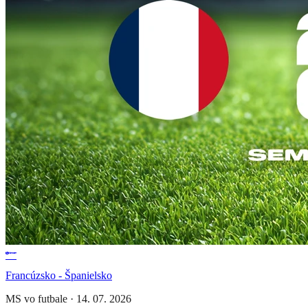
Francúzsko - Španielsko
MS vo futbale
·
14. 07. 2026