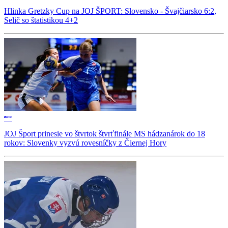
Hlinka Gretzky Cup na JOJ ŠPORT: Slovensko - Švajčiarsko 6:2,
Selič so štatistikou 4+2
JOJ Šport prinesie vo štvrtok štvrťfinále MS hádzanárok do 18
rokov: Slovenky vyzvú rovesníčky z Čiernej Hory