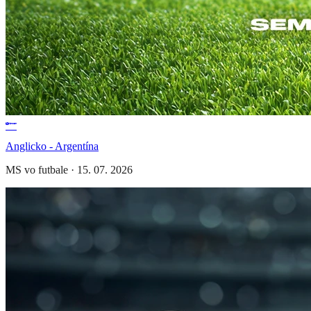
Anglicko - Argentína
MS vo futbale
·
15. 07. 2026