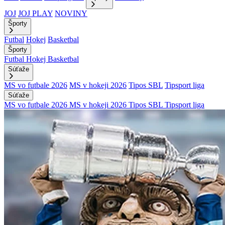
JOJ
JOJ PLAY
NOVINY
Športy
Futbal
Hokej
Basketbal
Športy
Futbal
Hokej
Basketbal
Súťaže
MS vo futbale 2026
MS v hokeji 2026
Tipos SBL
Tipsport liga
Súťaže
MS vo futbale 2026
MS v hokeji 2026
Tipos SBL
Tipsport liga