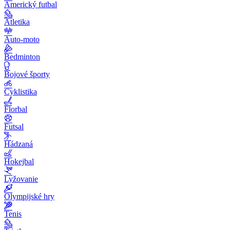
Americký futbal
Atletika
Auto-moto
Bedminton
Bojové športy
Cyklistika
Florbal
Futsal
Hádzaná
Hokejbal
Lyžovanie
Olympijské hry
Tenis