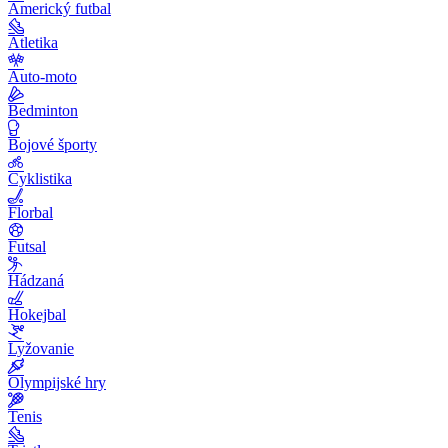
Americký futbal
Atletika
Auto-moto
Bedminton
Bojové športy
Cyklistika
Florbal
Futsal
Hádzaná
Hokejbal
Lyžovanie
Olympijské hry
Tenis