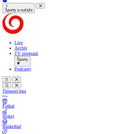
Športy a suťaže
Live
Archív
TV program
Športy
Podcasty
Tipsport liga
Futbal
Hokej
Basketbal