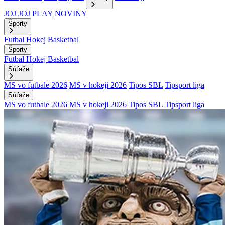
JOJ
JOJ PLAY
NOVINY
Športy
Futbal
Hokej
Basketbal
Športy
Futbal
Hokej
Basketbal
Súťaže
MS vo futbale 2026
MS v hokeji 2026
Tipos SBL
Tipsport liga
Súťaže
MS vo futbale 2026
MS v hokeji 2026
Tipos SBL
Tipsport liga