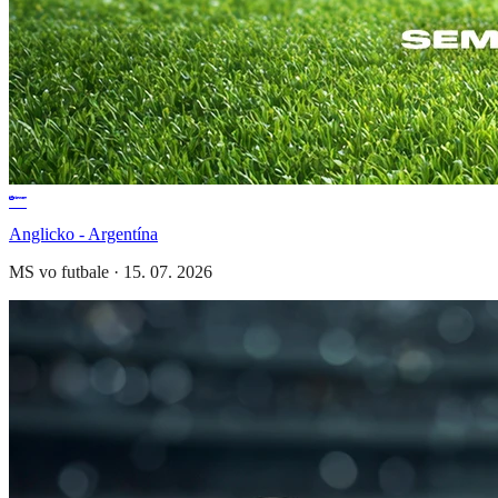
Anglicko - Argentína
MS vo futbale
·
15. 07. 2026