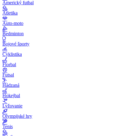
Americký futbal
Atletika
Auto-moto
Bedminton
Bojové športy
Cyklistika
Florbal
Futsal
Hádzaná
Hokejbal
Lyžovanie
Olympijské hry
Tenis