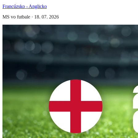
Francúzsko - Anglicko
MS vo futbale
·
18. 07. 2026