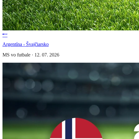
Argentína - Švajčiarsko
MS vo futbale
·
12. 07. 2026