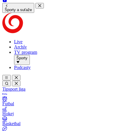
Športy a suťaže
Live
Archív
TV program
Športy
Podcasty
Tipsport liga
Futbal
Hokej
Basketbal