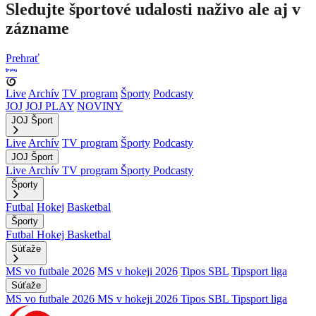
Sledujte športové udalosti naživo ale aj v
zázname
Prehrať
Live
Archív
TV program
Športy
Podcasty
JOJ
JOJ PLAY
NOVINY
JOJ Šport
Live
Archív
TV program
Športy
Podcasty
JOJ Šport
Live
Archív
TV program
Športy
Podcasty
Športy
Futbal
Hokej
Basketbal
Športy
Futbal
Hokej
Basketbal
Súťaže
MS vo futbale 2026
MS v hokeji 2026
Tipos SBL
Tipsport liga
Súťaže
MS vo futbale 2026
MS v hokeji 2026
Tipos SBL
Tipsport liga