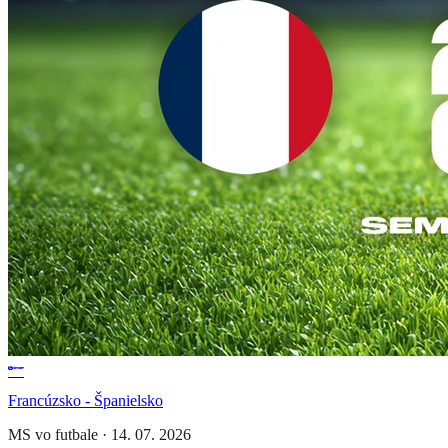
Francúzsko - Španielsko
MS vo futbale
·
14. 07. 2026