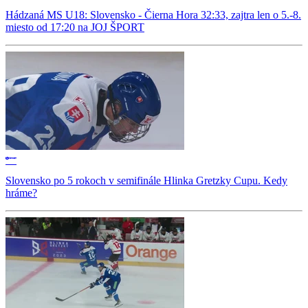
Hádzaná MS U18: Slovensko - Čierna Hora 32:33, zajtra len o 5.-8.
miesto od 17:20 na JOJ ŠPORT
Slovensko po 5 rokoch v semifinále Hlinka Gretzky Cupu. Kedy
hráme?