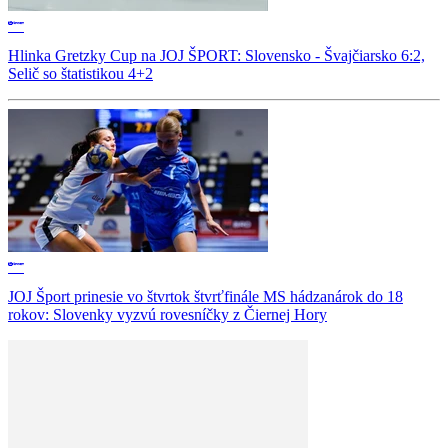
Hlinka Gretzky Cup na JOJ ŠPORT: Slovensko - Švajčiarsko 6:2,
Selič so štatistikou 4+2
JOJ Šport prinesie vo štvrtok štvrťfinále MS hádzanárok do 18
rokov: Slovenky vyzvú rovesníčky z Čiernej Hory