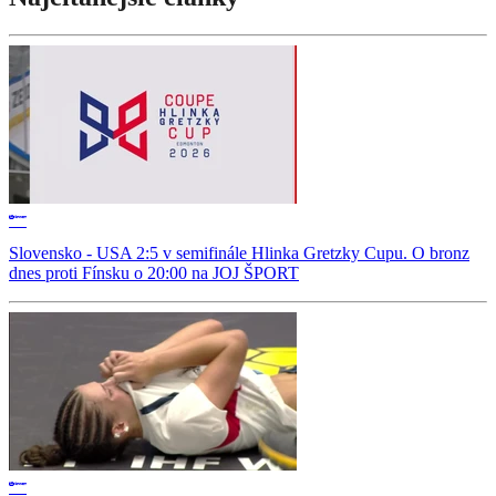
Slovensko - USA 2:5 v semifinále Hlinka Gretzky Cupu. O bronz
dnes proti Fínsku o 20:00 na JOJ ŠPORT