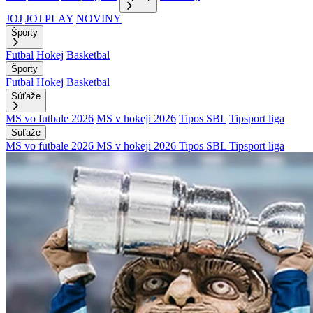
JOJ
JOJ PLAY
NOVINY
Športy
Futbal
Hokej
Basketbal
Športy
Futbal
Hokej
Basketbal
Súťaže
MS vo futbale 2026
MS v hokeji 2026
Tipos SBL
Tipsport liga
Súťaže
MS vo futbale 2026
MS v hokeji 2026
Tipos SBL
Tipsport liga