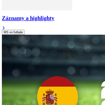
Záznamy a highlighty
MS vo futbale