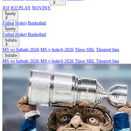
JOJ
JOJ PLAY
NOVINY
Športy
Futbal
Hokej
Basketbal
Športy
Futbal
Hokej
Basketbal
Súťaže
MS vo futbale 2026
MS v hokeji 2026
Tipos SBL
Tipsport liga
Súťaže
MS vo futbale 2026
MS v hokeji 2026
Tipos SBL
Tipsport liga