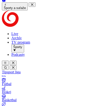
Športy a suťaže
Live
Archív
TV program
Športy
Podcasty
Tipsport liga
Futbal
Hokej
Basketbal