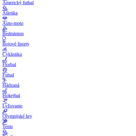
Americký futbal
Atletika
Auto-moto
Bedminton
Bojové športy
Cyklistika
Florbal
Futsal
Hádzaná
Hokejbal
Lyžovanie
Olympijské hry
Tenis