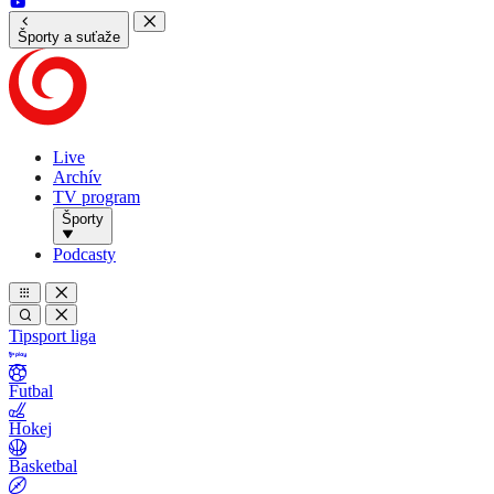
Športy a suťaže
Live
Archív
TV program
Športy
Podcasty
Tipsport liga
Futbal
Hokej
Basketbal