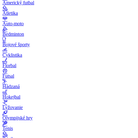
Americký futbal
Atletika
Auto-moto
Bedminton
Bojové športy
Cyklistika
Florbal
Futsal
Hádzaná
Hokejbal
Lyžovanie
Olympijské hry
Tenis