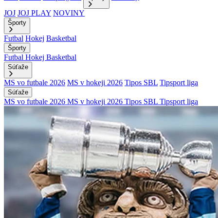
JOJ
JOJ PLAY
NOVINY
Športy
Futbal
Hokej
Basketbal
Športy
Futbal
Hokej
Basketbal
Súťaže
MS vo futbale 2026
MS v hokeji 2026
Tipos SBL
Tipsport liga
Súťaže
MS vo futbale 2026
MS v hokeji 2026
Tipos SBL
Tipsport liga