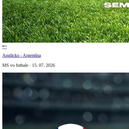
Anglicko - Argentína
MS vo futbale
·
15. 07. 2026