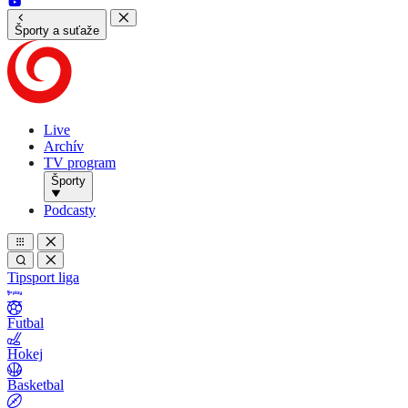
Športy a suťaže
Live
Archív
TV program
Športy
Podcasty
Tipsport liga
Futbal
Hokej
Basketbal