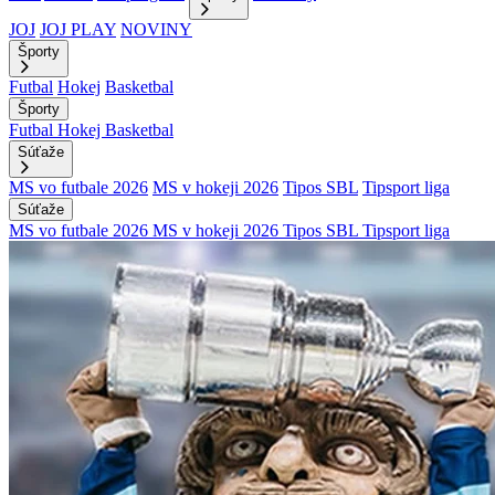
JOJ
JOJ PLAY
NOVINY
Športy
Futbal
Hokej
Basketbal
Športy
Futbal
Hokej
Basketbal
Súťaže
MS vo futbale 2026
MS v hokeji 2026
Tipos SBL
Tipsport liga
Súťaže
MS vo futbale 2026
MS v hokeji 2026
Tipos SBL
Tipsport liga