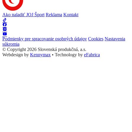
Ako naladiť JOJ Šport
Reklama
Kontakt
Podmienky pre spracovanie osobných údajov
Cookies
Nastavenia
súkromia
© Copyright 2026 Slovenská produkčná, a.s.
Webdesign by
Kennymax
•
Technology by
eFabrica