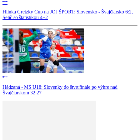
Hlinka Gretzky Cup na JOJ ŠPORT: Slovensko - Švajčiarsko 6:2,
Selič so štatistikou 4+2
Hádzaná - MS U18: Slovenky do štvrťfinále po výhre nad
Švajčiarskom 32:27