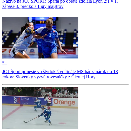
Naživo na JOJ ŠPORT: Sparta po obrate zdolala Lyon 2:1 v 1.
zápase 3. predkola Ligy majstrov
JOJ Šport prinesie vo štvrtok štvrťfinále MS hádzanárok do 18
rokov: Slovenky vyzvú rovesníčky z Čiernej Hory