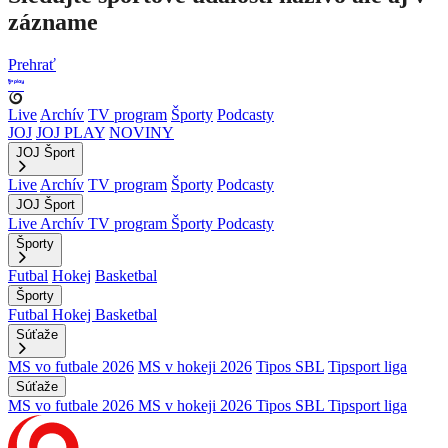
zázname
Prehrať
Live
Archív
TV program
Športy
Podcasty
JOJ
JOJ PLAY
NOVINY
JOJ Šport
Live
Archív
TV program
Športy
Podcasty
JOJ Šport
Live
Archív
TV program
Športy
Podcasty
Športy
Futbal
Hokej
Basketbal
Športy
Futbal
Hokej
Basketbal
Súťaže
MS vo futbale 2026
MS v hokeji 2026
Tipos SBL
Tipsport liga
Súťaže
MS vo futbale 2026
MS v hokeji 2026
Tipos SBL
Tipsport liga