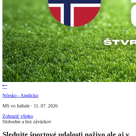
Nórsko - Anglicko
MS vo futbale
·
11. 07. 2026
Zobraziť všetko
Slobodne a bez záväzkov
Sledujte športové udalosti naživo ale aj v