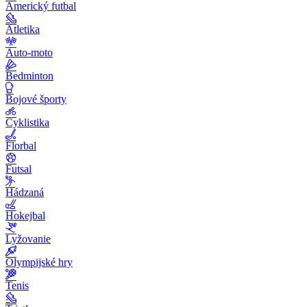
Americký futbal
Atletika
Auto-moto
Bedminton
Bojové športy
Cyklistika
Florbal
Futsal
Hádzaná
Hokejbal
Lyžovanie
Olympijské hry
Tenis