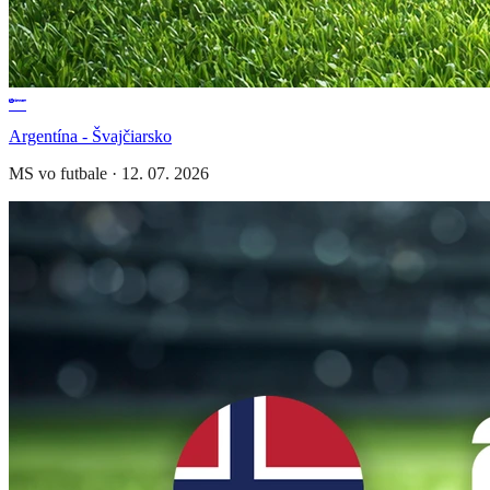
Argentína - Švajčiarsko
MS vo futbale
·
12. 07. 2026