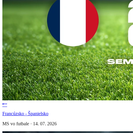
Francúzsko - Španielsko
MS vo futbale
·
14. 07. 2026