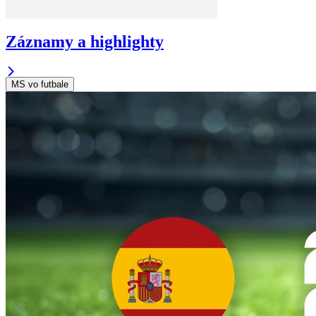
Záznamy a highlighty
MS vo futbale