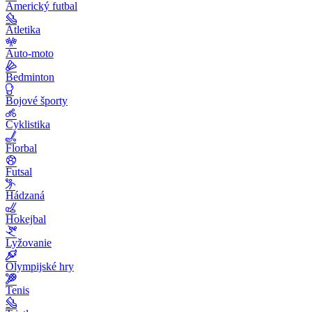
Americký futbal
Atletika
Auto-moto
Bedminton
Bojové športy
Cyklistika
Florbal
Futsal
Hádzaná
Hokejbal
Lyžovanie
Olympijské hry
Tenis