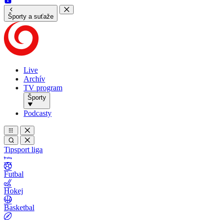
Športy a suťaže
Live
Archív
TV program
Športy
Podcasty
Tipsport liga
Futbal
Hokej
Basketbal