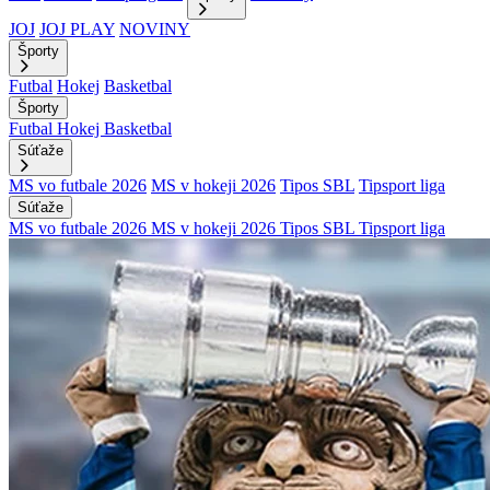
JOJ
JOJ PLAY
NOVINY
Športy
Futbal
Hokej
Basketbal
Športy
Futbal
Hokej
Basketbal
Súťaže
MS vo futbale 2026
MS v hokeji 2026
Tipos SBL
Tipsport liga
Súťaže
MS vo futbale 2026
MS v hokeji 2026
Tipos SBL
Tipsport liga