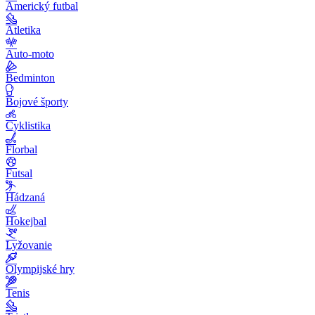
Americký futbal
Atletika
Auto-moto
Bedminton
Bojové športy
Cyklistika
Florbal
Futsal
Hádzaná
Hokejbal
Lyžovanie
Olympijské hry
Tenis