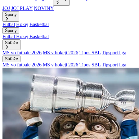
JOJ
JOJ PLAY
NOVINY
Športy
Futbal
Hokej
Basketbal
Športy
Futbal
Hokej
Basketbal
Súťaže
MS vo futbale 2026
MS v hokeji 2026
Tipos SBL
Tipsport liga
Súťaže
MS vo futbale 2026
MS v hokeji 2026
Tipos SBL
Tipsport liga