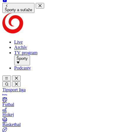
Športy a suťaže
Live
Archív
TV program
Športy
Podcasty
Tipsport liga
Futbal
Hokej
Basketbal