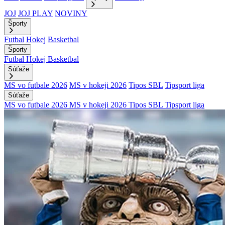
JOJ
JOJ PLAY
NOVINY
Športy
Futbal
Hokej
Basketbal
Športy
Futbal
Hokej
Basketbal
Súťaže
MS vo futbale 2026
MS v hokeji 2026
Tipos SBL
Tipsport liga
Súťaže
MS vo futbale 2026
MS v hokeji 2026
Tipos SBL
Tipsport liga