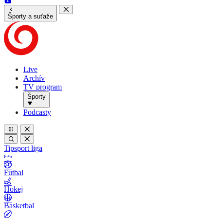
Športy a suťaže
Live
Archív
TV program
Športy
Podcasty
Tipsport liga
Futbal
Hokej
Basketbal