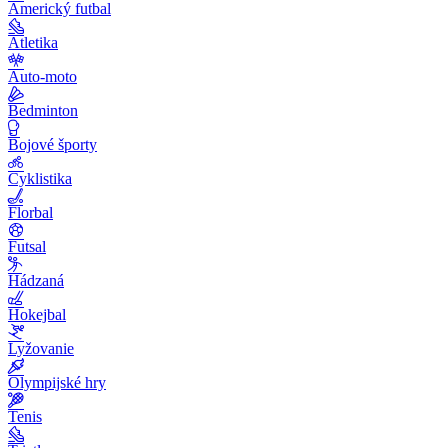
Americký futbal
Atletika
Auto-moto
Bedminton
Bojové športy
Cyklistika
Florbal
Futsal
Hádzaná
Hokejbal
Lyžovanie
Olympijské hry
Tenis