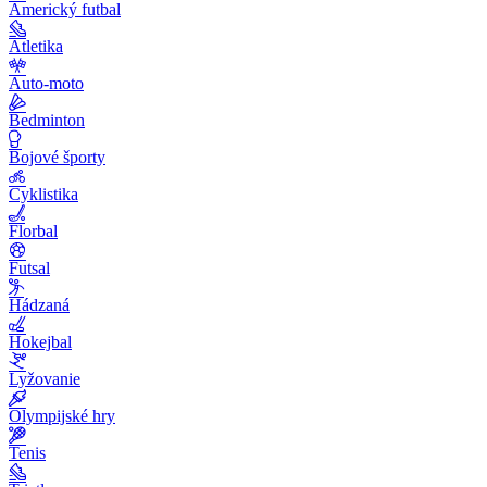
Americký futbal
Atletika
Auto-moto
Bedminton
Bojové športy
Cyklistika
Florbal
Futsal
Hádzaná
Hokejbal
Lyžovanie
Olympijské hry
Tenis