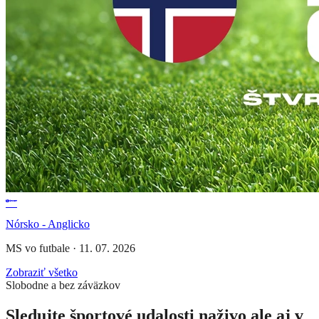
Nórsko - Anglicko
MS vo futbale
·
11. 07. 2026
Zobraziť všetko
Slobodne a bez záväzkov
Sledujte športové udalosti naživo ale aj v