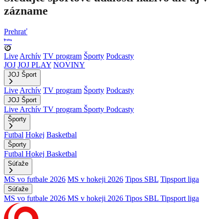
zázname
Prehrať
Live
Archív
TV program
Športy
Podcasty
JOJ
JOJ PLAY
NOVINY
JOJ Šport
Live
Archív
TV program
Športy
Podcasty
JOJ Šport
Live
Archív
TV program
Športy
Podcasty
Športy
Futbal
Hokej
Basketbal
Športy
Futbal
Hokej
Basketbal
Súťaže
MS vo futbale 2026
MS v hokeji 2026
Tipos SBL
Tipsport liga
Súťaže
MS vo futbale 2026
MS v hokeji 2026
Tipos SBL
Tipsport liga