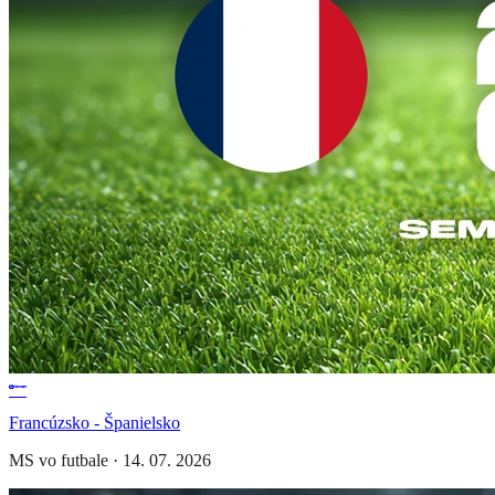
Francúzsko - Španielsko
MS vo futbale
·
14. 07. 2026