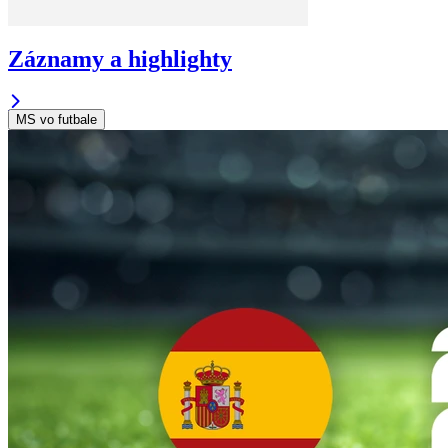
Záznamy a highlighty
MS vo futbale