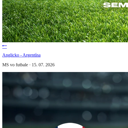
Anglicko - Argentína
MS vo futbale
·
15. 07. 2026