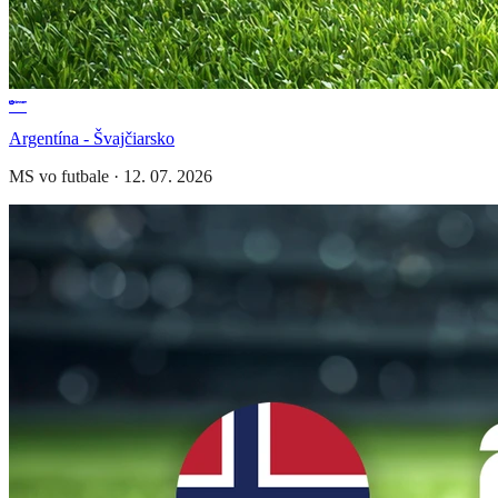
Argentína - Švajčiarsko
MS vo futbale
·
12. 07. 2026