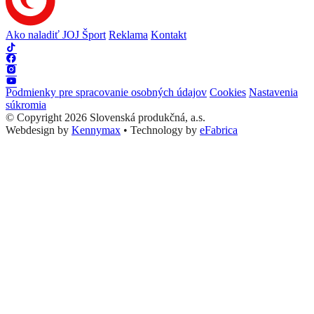
Ako naladiť JOJ Šport
Reklama
Kontakt
Podmienky pre spracovanie osobných údajov
Cookies
Nastavenia
súkromia
© Copyright 2026 Slovenská produkčná, a.s.
Webdesign by
Kennymax
•
Technology by
eFabrica