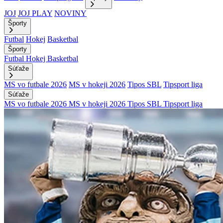
JOJ
JOJ PLAY
NOVINY
Športy
Futbal
Hokej
Basketbal
Športy
Futbal
Hokej
Basketbal
Súťaže
MS vo futbale 2026
MS v hokeji 2026
Tipos SBL
Tipsport liga
Súťaže
MS vo futbale 2026
MS v hokeji 2026
Tipos SBL
Tipsport liga