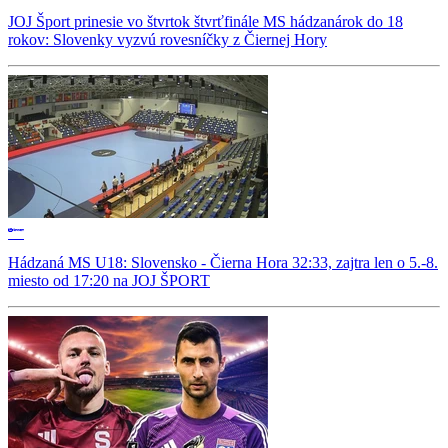
JOJ Šport prinesie vo štvrtok štvrťfinále MS hádzanárok do 18
rokov: Slovenky vyzvú rovesníčky z Čiernej Hory
Hádzaná MS U18: Slovensko - Čierna Hora 32:33, zajtra len o 5.-8.
miesto od 17:20 na JOJ ŠPORT