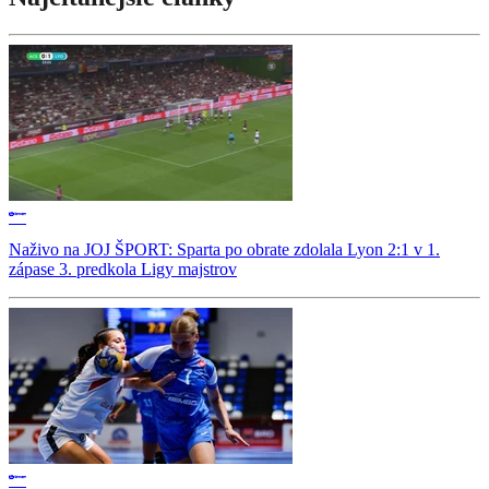
Naživo na JOJ ŠPORT: Sparta po obrate zdolala Lyon 2:1 v 1.
zápase 3. predkola Ligy majstrov