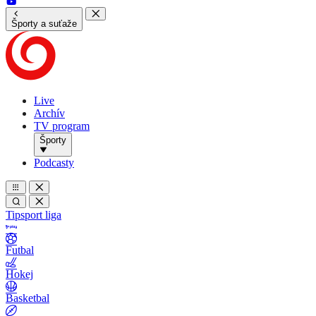
Športy a suťaže
Live
Archív
TV program
Športy
Podcasty
Tipsport liga
Futbal
Hokej
Basketbal