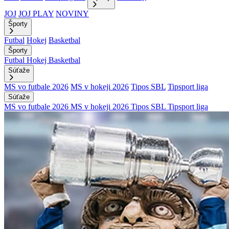
JOJ
JOJ PLAY
NOVINY
Športy
Futbal
Hokej
Basketbal
Športy
Futbal
Hokej
Basketbal
Súťaže
MS vo futbale 2026
MS v hokeji 2026
Tipos SBL
Tipsport liga
Súťaže
MS vo futbale 2026
MS v hokeji 2026
Tipos SBL
Tipsport liga