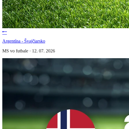
Argentína - Švajčiarsko
MS vo futbale
·
12. 07. 2026