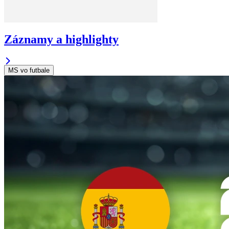
Záznamy a highlighty
MS vo futbale