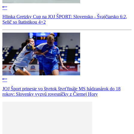
Hlinka Gretzky Cup na JOJ ŠPORT: Slovensko - Švajčiarsko 6:2,
Selič so štatistikou 4+2
JOJ Šport prinesie vo štvrtok štvrťfinále MS hádzanárok do 18
rokov: Slovenky vyzvú rovesníčky z Čiernej Hory