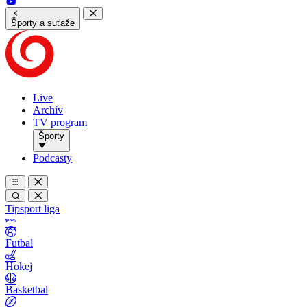
Športy a suťaže
Live
Archív
TV program
Športy
Podcasty
Tipsport liga
Futbal
Hokej
Basketbal