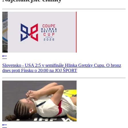
Slovensko - USA 2:5 v semifinále Hlinka Gretzky Cupu. O bronz
dnes proti Fínsku o 20:00 na JOJ ŠPORT