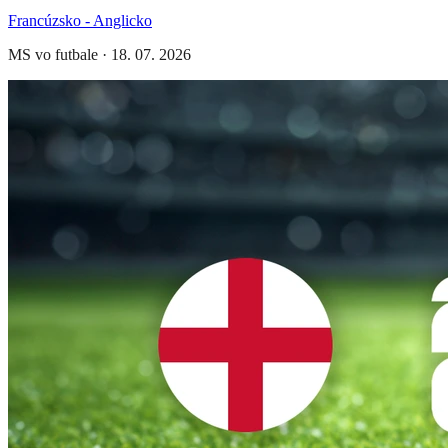
Francúzsko - Anglicko
MS vo futbale
·
18. 07. 2026