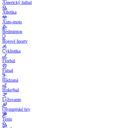
Americký futbal
Atletika
Auto-moto
Bedminton
Bojové športy
Cyklistika
Florbal
Futsal
Hádzaná
Hokejbal
Lyžovanie
Olympijské hry
Tenis