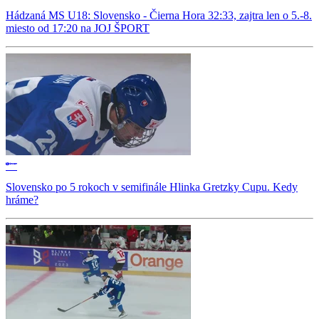
Hádzaná MS U18: Slovensko - Čierna Hora 32:33, zajtra len o 5.-8.
miesto od 17:20 na JOJ ŠPORT
Slovensko po 5 rokoch v semifinále Hlinka Gretzky Cupu. Kedy
hráme?