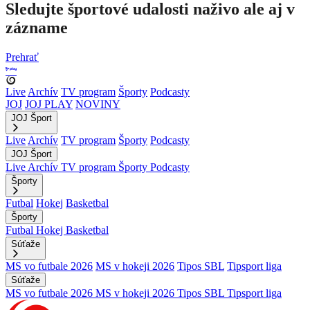
Sledujte športové udalosti naživo ale aj v
zázname
Prehrať
Live
Archív
TV program
Športy
Podcasty
JOJ
JOJ PLAY
NOVINY
JOJ Šport
Live
Archív
TV program
Športy
Podcasty
JOJ Šport
Live
Archív
TV program
Športy
Podcasty
Športy
Futbal
Hokej
Basketbal
Športy
Futbal
Hokej
Basketbal
Súťaže
MS vo futbale 2026
MS v hokeji 2026
Tipos SBL
Tipsport liga
Súťaže
MS vo futbale 2026
MS v hokeji 2026
Tipos SBL
Tipsport liga