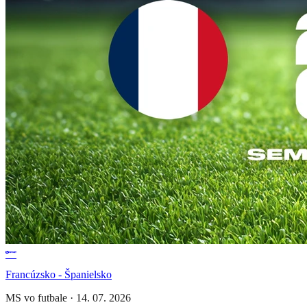
Francúzsko - Španielsko
MS vo futbale
·
14. 07. 2026