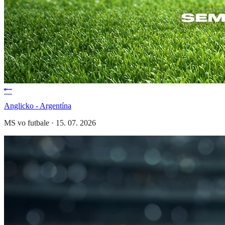
Anglicko - Argentína
MS vo futbale
·
15. 07. 2026