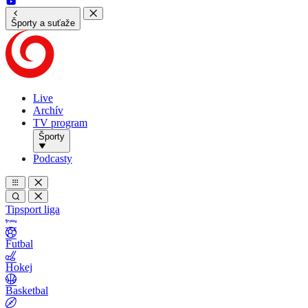
Športy a suťaže
Live
Archív
TV program
Športy
Podcasty
Tipsport liga
Futbal
Hokej
Basketbal