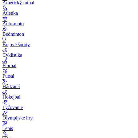
Americký futbal
Atletika
Auto-moto
Bedminton
Bojové športy
Cyklistika
Florbal
Futsal
Hádzaná
Hokejbal
Lyžovanie
Olympijské hry
Tenis