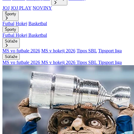
JOJ
JOJ PLAY
NOVINY
Športy
Futbal
Hokej
Basketbal
Športy
Futbal
Hokej
Basketbal
Súťaže
MS vo futbale 2026
MS v hokeji 2026
Tipos SBL
Tipsport liga
Súťaže
MS vo futbale 2026
MS v hokeji 2026
Tipos SBL
Tipsport liga