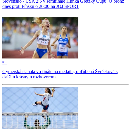
Slovensko - USA 2:5 v semifinále Hlinka Gretzky Cupu. O bronz
dnes proti Fínsku o 20:00 na JOJ ŠPORT
Gymerská siahala vo finále na medailu, obľúbená Švrčeková s
ďalším krásnym rozhovorom