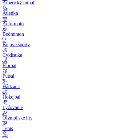
Americký futbal
Atletika
Auto-moto
Bedminton
Bojové športy
Cyklistika
Florbal
Futsal
Hádzaná
Hokejbal
Lyžovanie
Olympijské hry
Tenis