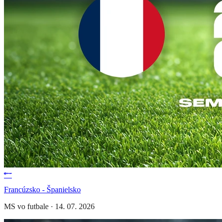
Francúzsko - Španielsko
MS vo futbale
·
14. 07. 2026