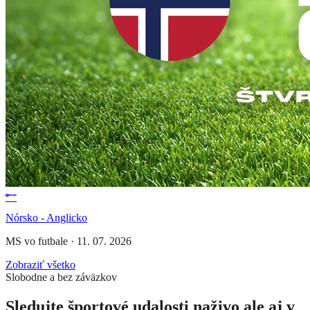
Nórsko - Anglicko
MS vo futbale
·
11. 07. 2026
Zobraziť všetko
Slobodne a bez záväzkov
Sledujte športové udalosti naživo ale aj v