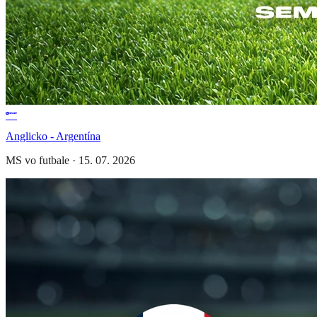
Anglicko - Argentína
MS vo futbale
·
15. 07. 2026