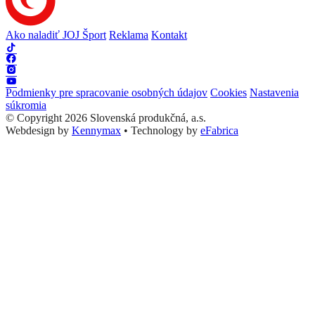
Ako naladiť JOJ Šport
Reklama
Kontakt
Podmienky pre spracovanie osobných údajov
Cookies
Nastavenia
súkromia
© Copyright 2026 Slovenská produkčná, a.s.
Webdesign by
Kennymax
•
Technology by
eFabrica