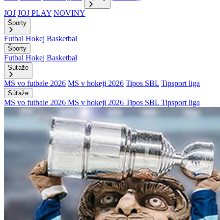
JOJ
JOJ PLAY
NOVINY
Športy
Futbal
Hokej
Basketbal
Športy
Futbal
Hokej
Basketbal
Súťaže
MS vo futbale 2026
MS v hokeji 2026
Tipos SBL
Tipsport liga
Súťaže
MS vo futbale 2026
MS v hokeji 2026
Tipos SBL
Tipsport liga