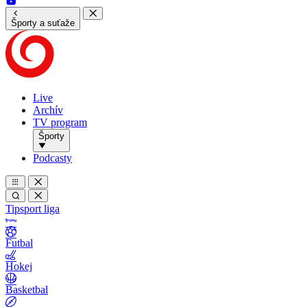
Športy a suťaže
Live
Archív
TV program
Športy
Podcasty
Tipsport liga
Futbal
Hokej
Basketbal