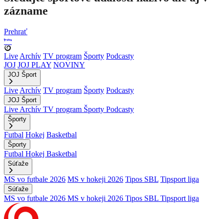
zázname
Prehrať
Live
Archív
TV program
Športy
Podcasty
JOJ
JOJ PLAY
NOVINY
JOJ Šport
Live
Archív
TV program
Športy
Podcasty
JOJ Šport
Live
Archív
TV program
Športy
Podcasty
Športy
Futbal
Hokej
Basketbal
Športy
Futbal
Hokej
Basketbal
Súťaže
MS vo futbale 2026
MS v hokeji 2026
Tipos SBL
Tipsport liga
Súťaže
MS vo futbale 2026
MS v hokeji 2026
Tipos SBL
Tipsport liga