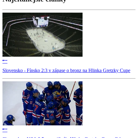
Slovensko - Fínsko 2:3 v zápase o bronz na Hlinka Gretzky Cupe