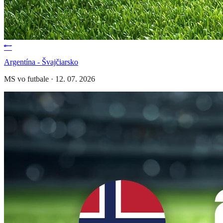
Argentína - Švajčiarsko
MS vo futbale
·
12. 07. 2026