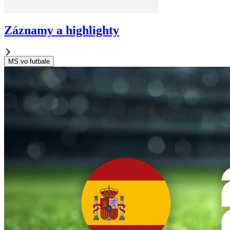
Záznamy a highlighty
MS vo futbale