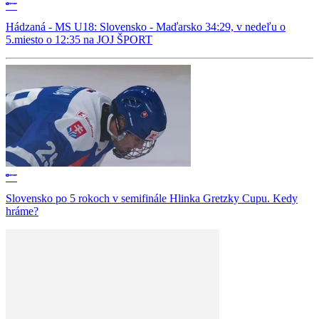
Hádzaná - MS U18: Slovensko - Maďarsko 34:29, v nedeľu o
5.miesto o 12:35 na JOJ ŠPORT
Slovensko po 5 rokoch v semifinále Hlinka Gretzky Cupu. Kedy
hráme?