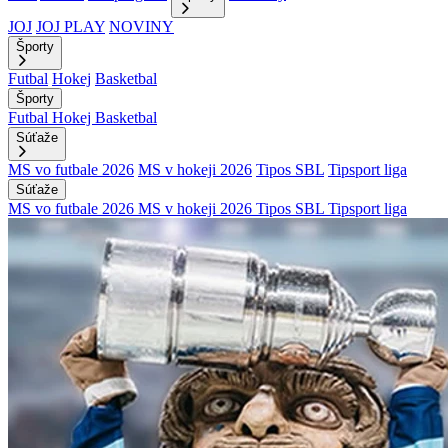
JOJ
JOJ PLAY
NOVINY
Športy
Futbal
Hokej
Basketbal
Športy
Futbal
Hokej
Basketbal
Súťaže
MS vo futbale 2026
MS v hokeji 2026
Tipos SBL
Tipsport liga
Súťaže
MS vo futbale 2026
MS v hokeji 2026
Tipos SBL
Tipsport liga