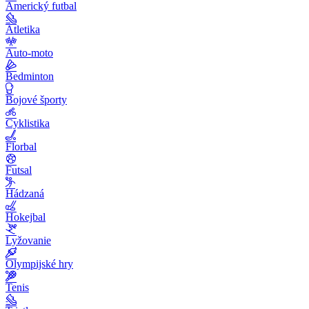
Americký futbal
Atletika
Auto-moto
Bedminton
Bojové športy
Cyklistika
Florbal
Futsal
Hádzaná
Hokejbal
Lyžovanie
Olympijské hry
Tenis