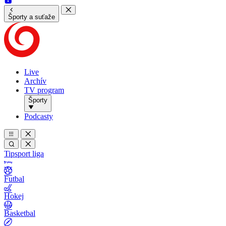
Športy a suťaže
Live
Archív
TV program
Športy
Podcasty
Tipsport liga
Futbal
Hokej
Basketbal