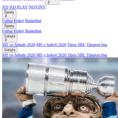
JOJ
JOJ PLAY
NOVINY
Športy
Futbal
Hokej
Basketbal
Športy
Futbal
Hokej
Basketbal
Súťaže
MS vo futbale 2026
MS v hokeji 2026
Tipos SBL
Tipsport liga
Súťaže
MS vo futbale 2026
MS v hokeji 2026
Tipos SBL
Tipsport liga