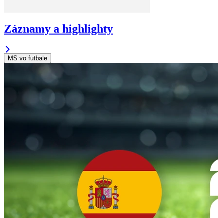
Záznamy a highlighty
MS vo futbale