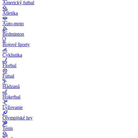
Americký futbal
Atletika
Auto-moto
Bedminton
Bojové športy
Cyklistika
Florbal
Futsal
Hádzaná
Hokejbal
Lyžovanie
Olympijské hry
Tenis