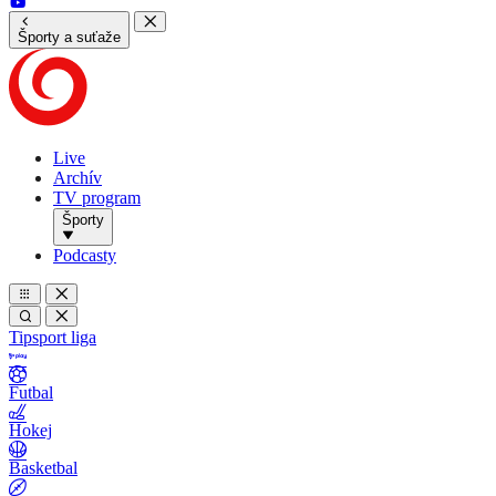
Športy a suťaže
Live
Archív
TV program
Športy
Podcasty
Tipsport liga
Futbal
Hokej
Basketbal