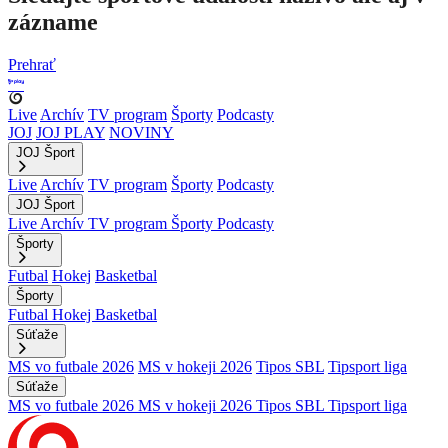
zázname
Prehrať
Live
Archív
TV program
Športy
Podcasty
JOJ
JOJ PLAY
NOVINY
JOJ Šport
Live
Archív
TV program
Športy
Podcasty
JOJ Šport
Live
Archív
TV program
Športy
Podcasty
Športy
Futbal
Hokej
Basketbal
Športy
Futbal
Hokej
Basketbal
Súťaže
MS vo futbale 2026
MS v hokeji 2026
Tipos SBL
Tipsport liga
Súťaže
MS vo futbale 2026
MS v hokeji 2026
Tipos SBL
Tipsport liga