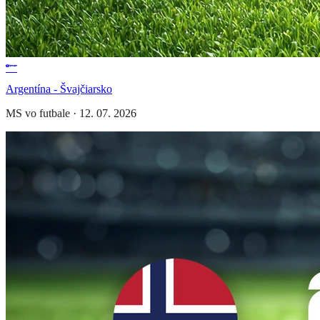
Argentína - Švajčiarsko
MS vo futbale
·
12. 07. 2026