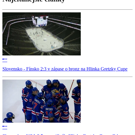
Slovensko - Fínsko 2:3 v zápase o bronz na Hlinka Gretzky Cupe