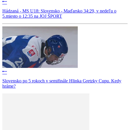
Hádzaná - MS U18: Slovensko - Maďarsko 34:29, v nedeľu o
5.miesto o 12:35 na JOJ ŠPORT
Slovensko po 5 rokoch v semifinále Hlinka Gretzky Cupu. Kedy
hráme?