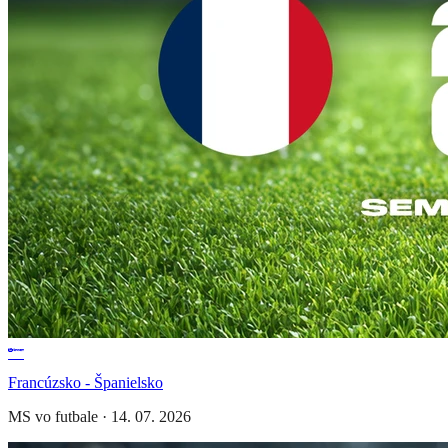
Francúzsko - Španielsko
MS vo futbale
·
14. 07. 2026