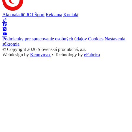
Ako naladiť JOJ Šport
Reklama
Kontakt
Podmienky pre spracovanie osobných údajov
Cookies
Nastavenia
súkromia
© Copyright 2026 Slovenská produkčná, a.s.
Webdesign by
Kennymax
•
Technology by
eFabrica