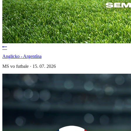
Anglicko - Argentína
MS vo futbale
·
15. 07. 2026