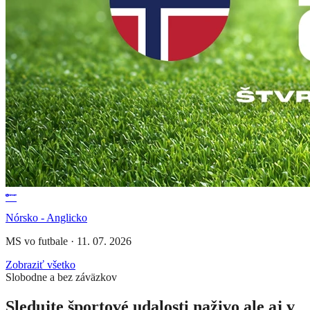
Nórsko - Anglicko
MS vo futbale
·
11. 07. 2026
Zobraziť všetko
Slobodne a bez záväzkov
Sledujte športové udalosti naživo ale aj v