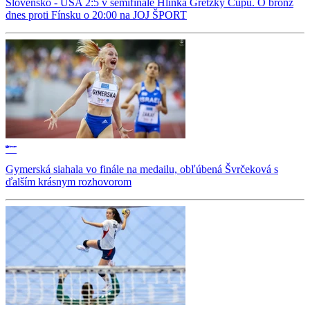
Slovensko - USA 2:5 v semifinále Hlinka Gretzky Cupu. O bronz
dnes proti Fínsku o 20:00 na JOJ ŠPORT
Gymerská siahala vo finále na medailu, obľúbená Švrčeková s
ďalším krásnym rozhovorom