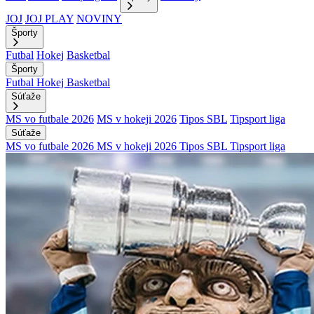
JOJ
JOJ PLAY
NOVINY
Športy
Futbal
Hokej
Basketbal
Športy
Futbal
Hokej
Basketbal
Súťaže
MS vo futbale 2026
MS v hokeji 2026
Tipos SBL
Tipsport liga
Súťaže
MS vo futbale 2026
MS v hokeji 2026
Tipos SBL
Tipsport liga