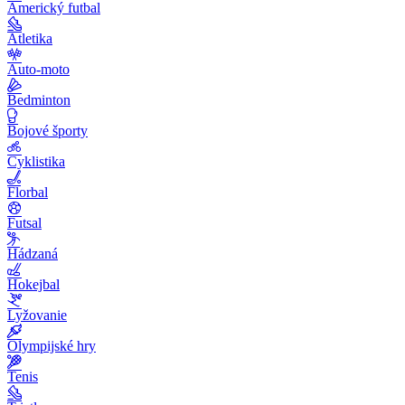
Americký futbal
Atletika
Auto-moto
Bedminton
Bojové športy
Cyklistika
Florbal
Futsal
Hádzaná
Hokejbal
Lyžovanie
Olympijské hry
Tenis