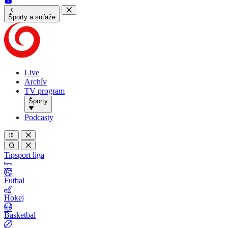
Športy a suťaže
Live
Archív
TV program
Športy
Podcasty
Tipsport liga
Futbal
Hokej
Basketbal