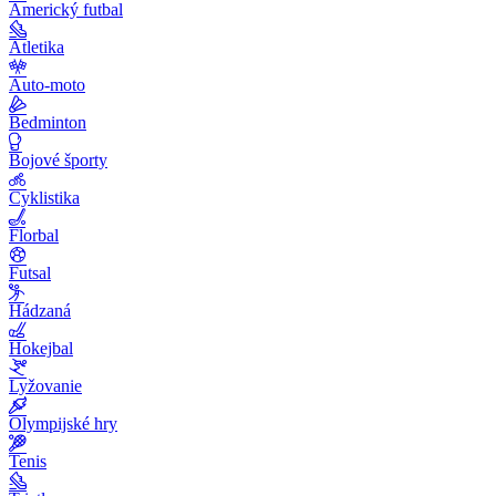
Americký futbal
Atletika
Auto-moto
Bedminton
Bojové športy
Cyklistika
Florbal
Futsal
Hádzaná
Hokejbal
Lyžovanie
Olympijské hry
Tenis