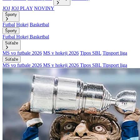
JOJ
JOJ PLAY
NOVINY
Športy
Futbal
Hokej
Basketbal
Športy
Futbal
Hokej
Basketbal
Súťaže
MS vo futbale 2026
MS v hokeji 2026
Tipos SBL
Tipsport liga
Súťaže
MS vo futbale 2026
MS v hokeji 2026
Tipos SBL
Tipsport liga