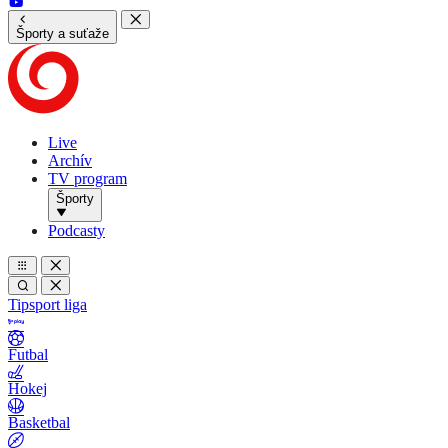
Športy a suťaže
Live
Archív
TV program
Športy
Podcasty
Tipsport liga
Futbal
Hokej
Basketbal